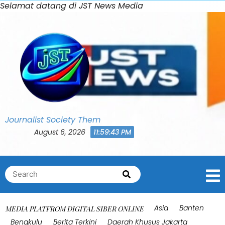
Skip
Selamat datang di JST News Media
to
content
Journalist Society Them
August 6, 2026
11:59:48 PM
Search
Search
for:
Asia
Banten
MEDIA PLATFROM DIGITAL SIBER ONLINE
Bengkulu
Berita Terkini
Daerah Khusus Jakarta