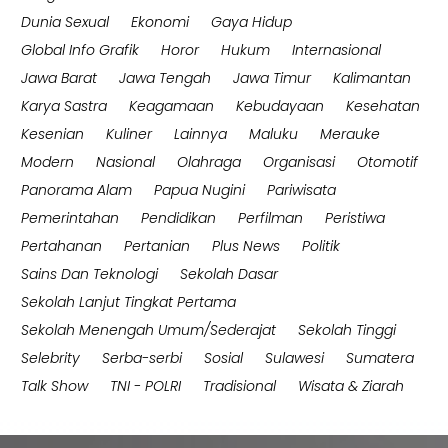
Dunia Sexual
Ekonomi
Gaya Hidup
Global Info Grafik
Horor
Hukum
Internasional
Jawa Barat
Jawa Tengah
Jawa Timur
Kalimantan
Karya Sastra
Keagamaan
Kebudayaan
Kesehatan
Kesenian
Kuliner
Lainnya
Maluku
Merauke
Modern
Nasional
Olahraga
Organisasi
Otomotif
Panorama Alam
Papua Nugini
Pariwisata
Pemerintahan
Pendidikan
Perfilman
Peristiwa
Pertahanan
Pertanian
Plus News
Politik
Sains Dan Teknologi
Sekolah Dasar
Sekolah Lanjut Tingkat Pertama
Sekolah Menengah Umum/Sederajat
Sekolah Tinggi
Selebrity
Serba-serbi
Sosial
Sulawesi
Sumatera
Talk Show
TNI - POLRI
Tradisional
Wisata & Ziarah