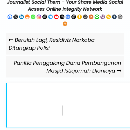
Journalist Social Them - Your Share Media Social
Acsess Online Integrity Network
Navigasi
Previous
Berulah Lagi, Residivis Narkoba
pos
Post
Ditangkap Polisi
Next
Panitia Penggalang Dana Pembangunan
Post
Masjid Istiqomah Dianiaya