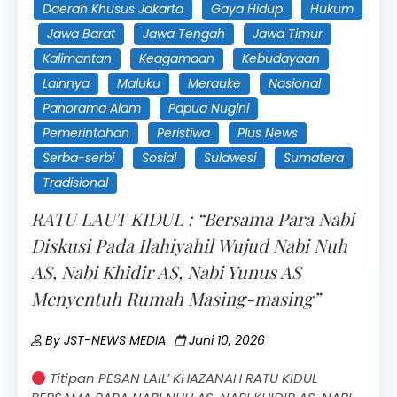
Daerah Khusus Jakarta
Gaya Hidup
Hukum
Jawa Barat
Jawa Tengah
Jawa Timur
Kalimantan
Keagamaan
Kebudayaan
Lainnya
Maluku
Merauke
Nasional
Panorama Alam
Papua Nugini
Pemerintahan
Peristiwa
Plus News
Serba-serbi
Sosial
Sulawesi
Sumatera
Tradisional
RATU LAUT KIDUL : “Bersama Para Nabi
Diskusi Pada Ilahiyahil Wujud Nabi Nuh
AS, Nabi Khidir AS, Nabi Yunus AS
Menyentuh Rumah Masing-masing”
By
JST-NEWS MEDIA
Juni 10, 2026
Titipan PESAN LAIL’ KHAZANAH RATU KIDUL