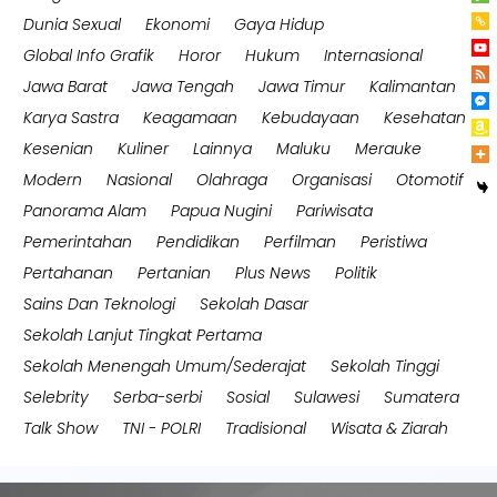
Dunia Sexual
Ekonomi
Gaya Hidup
Global Info Grafik
Horor
Hukum
Internasional
Jawa Barat
Jawa Tengah
Jawa Timur
Kalimantan
Karya Sastra
Keagamaan
Kebudayaan
Kesehatan
Kesenian
Kuliner
Lainnya
Maluku
Merauke
Modern
Nasional
Olahraga
Organisasi
Otomotif
Panorama Alam
Papua Nugini
Pariwisata
Pemerintahan
Pendidikan
Perfilman
Peristiwa
Pertahanan
Pertanian
Plus News
Politik
Sains Dan Teknologi
Sekolah Dasar
Sekolah Lanjut Tingkat Pertama
Sekolah Menengah Umum/Sederajat
Sekolah Tinggi
Selebrity
Serba-serbi
Sosial
Sulawesi
Sumatera
Talk Show
TNI - POLRI
Tradisional
Wisata & Ziarah