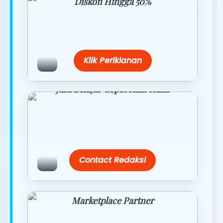
Diskon Hingga 50%
Belanja lebih hemat dengan promo
eksklusif.
Klik Periklanan
Jasa Belajar Cepat Raih Hasil
Temukan paket modul kami nanti di
link/site praktis dengan harga
terbaik.
Contact Redaksi
Marketplace Partner