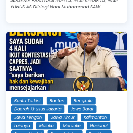
BERSAMA PARA NABI NUH AS, NABI KHIDIR AS, NABI
YUNUS AS Diiringi Nabi Muhammad SAW
Berita Terkini
Banten
Bengkulu
Daerah Khusus Jakarta
Jawa Barat
Jawa Tengah
Jawa Timur
Kalimantan
Lainnya
Maluku
Merauke
Nasional