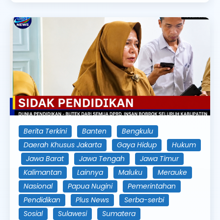
Berita Terkini
Banten
Bengkulu
Daerah Khusus Jakarta
Gaya Hidup
Hukum
Jawa Barat
Jawa Tengah
Jawa Timur
Kalimantan
Lainnya
Maluku
Merauke
Nasional
Papua Nugini
Pemerintahan
Pendidikan
Plus News
Serba-serbi
Sosial
Sulawesi
Sumatera