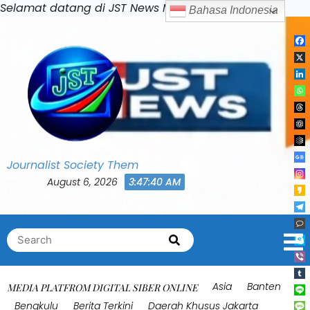
Skip
Selamat datang di JST News Media
Bahasa Indonesi
to
content
Journalist Society Them
August 6, 2026
3:47:43 AM
Search
Search
for:
Asia
Banten
MEDIA PLATFROM DIGITAL SIBER ONLINE
Bengkulu
Berita Terkini
Daerah Khusus Jakarta