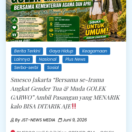
Berita Terkini
Gaya Hidup
Keagamaan
Lainnya
Nasional
Plus News
Serba-serbi
Sosial
Smesco Jakarta “Bersama se-Irama
Angkat Gender Tua & Muda GOLEK
GARWO” Ambil Pasangan yang MENARIK
kalo BISA DITARIK AJE
By
JST-NEWS MEDIA
Juni 9, 2026