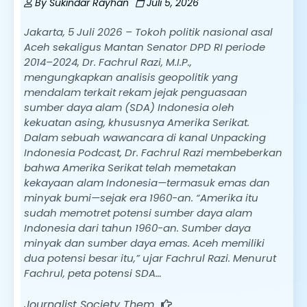
By
Sukindar Rayhan
Juli 5, 2026
Jakarta, 5 Juli 2026 – Tokoh politik nasional asal
Aceh sekaligus Mantan Senator DPD RI periode
2014–2024, Dr. Fachrul Razi, M.I.P.,
mengungkapkan analisis geopolitik yang
mendalam terkait rekam jejak penguasaan
sumber daya alam (SDA) Indonesia oleh
kekuatan asing, khususnya Amerika Serikat.
Dalam sebuah wawancara di kanal Unpacking
Indonesia Podcast, Dr. Fachrul Razi membeberkan
bahwa Amerika Serikat telah memetakan
kekayaan alam Indonesia—termasuk emas dan
minyak bumi—sejak era 1960-an. “Amerika itu
sudah memotret potensi sumber daya alam
Indonesia dari tahun 1960-an. Sumber daya
minyak dan sumber daya emas. Aceh memiliki
dua potensi besar itu,” ujar Fachrul Razi. Menurut
Fachrul, peta potensi SDA…
Journalist Society Them