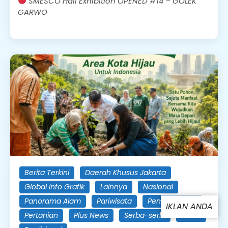
SMESCO Hall Exhibition OPENED #14 – GOLEK
GARWO
Berita Terkini
Daerah Khusus Jakarta
Global Info Grafik
Lainnya
Nasional
Panorama Alam
Pariwisata
Pemerintahan
Pertanian
Plus News
Serba-serbi
Sosial