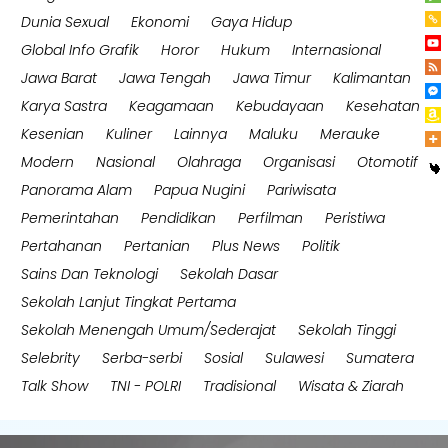
Dunia Sexual
Ekonomi
Gaya Hidup
Global Info Grafik
Horor
Hukum
Internasional
Jawa Barat
Jawa Tengah
Jawa Timur
Kalimantan
Karya Sastra
Keagamaan
Kebudayaan
Kesehatan
Kesenian
Kuliner
Lainnya
Maluku
Merauke
Modern
Nasional
Olahraga
Organisasi
Otomotif
Panorama Alam
Papua Nugini
Pariwisata
Pemerintahan
Pendidikan
Perfilman
Peristiwa
Pertahanan
Pertanian
Plus News
Politik
Sains Dan Teknologi
Sekolah Dasar
Sekolah Lanjut Tingkat Pertama
Sekolah Menengah Umum/Sederajat
Sekolah Tinggi
Selebrity
Serba-serbi
Sosial
Sulawesi
Sumatera
Talk Show
TNI - POLRI
Tradisional
Wisata & Ziarah