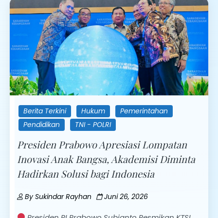
Berita Terkini
Hukum
Pemerintahan
Pendidikan
TNI - POLRI
Presiden Prabowo Apresiasi Lompatan
Inovasi Anak Bangsa, Akademisi Diminta
Hadirkan Solusi bagi Indonesia
By
Sukindar Rayhan
Juni 26, 2026
Presiden RI Prabowo Subianto Resmikan KTSI