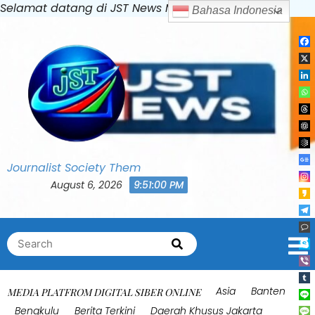
Skip
Selamat datang di JST News Media
to
content
Journalist Society Them
August 6, 2026
9:51:03 PM
Search
Search
for:
Asia
Banten
MEDIA PLATFROM DIGITAL SIBER ONLINE
Bengkulu
Berita Terkini
Daerah Khusus Jakarta