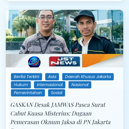
Berita Terkini
Asia
Daerah Khusus Jakarta
Hukum
Internasional
Nasional
Pemerintahan
Sosial
GASKAN Desak JAMWAS Pasca Surat
Cabut Kuasa Misterius: Dugaan
Pemerasan Oknum Jaksa di PN Jakarta