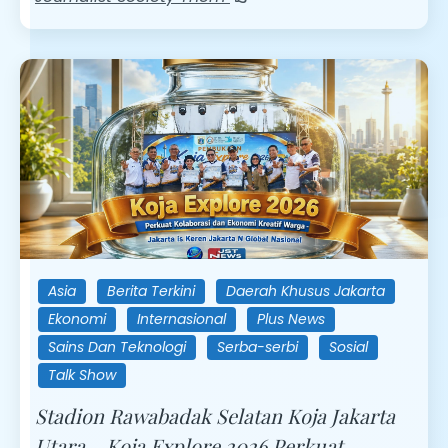
Asia
Berita Terkini
Daerah Khusus Jakarta
Ekonomi
Internasional
Plus News
Sains Dan Teknologi
Serba-serbi
Sosial
Talk Show
Stadion Rawabadak Selatan Koja Jakarta
Utara – Koja Explore 2026 Perkuat