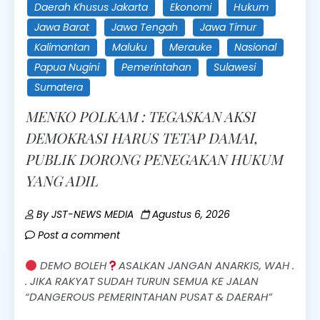
Daerah Khusus Jakarta
Ekonomi
Hukum
Jawa Barat
Jawa Tengah
Jawa Timur
Kalimantan
Maluku
Merauke
Nasional
Papua Nugini
Pemerintahan
Sulawesi
Sumatera
MENKO POLKAM : TEGASKAN AKSI
DEMOKRASI HARUS TETAP DAMAI,
PUBLIK DORONG PENEGAKAN HUKUM
YANG ADIL
By
JST-NEWS MEDIA
Agustus 6, 2026
Post a comment
DEMO BOLEH
ASALKAN JANGAN ANARKIS, WAH .
. JIKA RAKYAT SUDAH TURUN SEMUA KE JALAN
“DANGEROUS PEMERINTAHAN PUSAT & DAERAH”