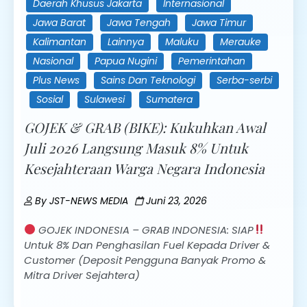
Daerah Khusus Jakarta
Internasional
Jawa Barat
Jawa Tengah
Jawa Timur
Kalimantan
Lainnya
Maluku
Merauke
Nasional
Papua Nugini
Pemerintahan
Plus News
Sains Dan Teknologi
Serba-serbi
Sosial
Sulawesi
Sumatera
GOJEK & GRAB (BIKE): Kukuhkan Awal
Juli 2026 Langsung Masuk 8% Untuk
Kesejahteraan Warga Negara Indonesia
By
JST-NEWS MEDIA
Juni 23, 2026
GOJEK INDONESIA – GRAB INDONESIA: SIAP
Untuk 8% Dan Penghasilan Fuel Kepada Driver &
Customer (Deposit Pengguna Banyak Promo &
Mitra Driver Sejahtera)