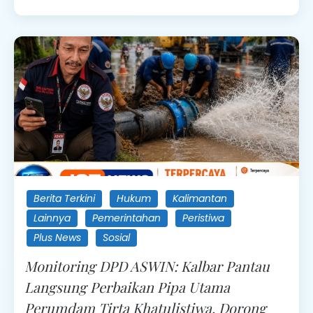
Berita Terkini
Hukum
Kalimantan
Lainnya
Pemerintahan
Peristiwa
Plus News
Sosial
Monitoring DPD ASWIN: Kalbar Pantau
Langsung Perbaikan Pipa Utama
Perumdam Tirta Khatulistiwa, Dorong