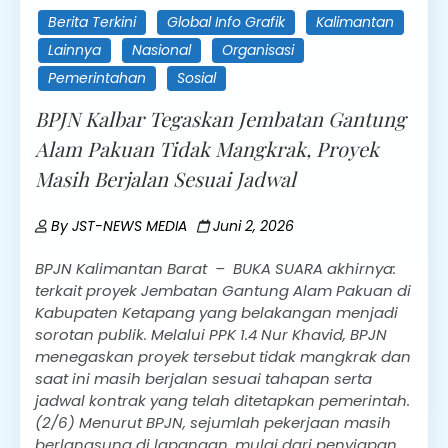
Berita Terkini
Global Info Grafik
Kalimantan
Lainnya
Nasional
Organisasi
Pemerintahan
Sosial
BPJN Kalbar Tegaskan Jembatan Gantung
Alam Pakuan Tidak Mangkrak, Proyek
Masih Berjalan Sesuai Jadwal
By
JST-NEWS MEDIA
Juni 2, 2026
BPJN Kalimantan Barat – BUKA SUARA akhirnya:
terkait proyek Jembatan Gantung Alam Pakuan di
Kabupaten Ketapang yang belakangan menjadi
sorotan publik. Melalui PPK 1.4 Nur Khavid, BPJN
menegaskan proyek tersebut tidak mangkrak dan
saat ini masih berjalan sesuai tahapan serta
jadwal kontrak yang telah ditetapkan pemerintah.
(2/6) Menurut BPJN, sejumlah pekerjaan masih
berlangsung di lapangan, mulai dari penyiapan