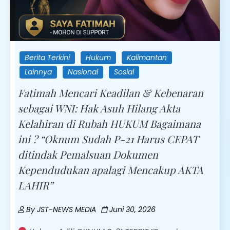
Berita Terkini
Hukum
Kalimantan
Lainnya
Nasional
Sosial
Fatimah Mencari Keadilan & Kebenaran
sebagai WNI: Hak Asuh Hilang Akta
Kelahiran di Rubah HUKUM Bagaimana
ini ? “Oknum Sudah P-21 Harus CEPAT
ditindak Pemalsuan Dokumen
Kependudukan apalagi Mencakup AKTA
LAHIR”
By
JST-NEWS MEDIA
Juni 30, 2026