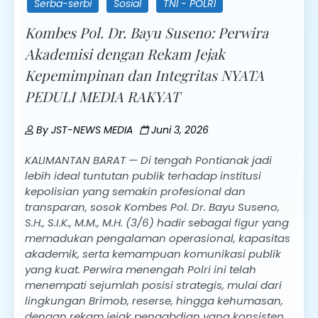
Serba-serbi
Sosial
TNI - POLRI
Kombes Pol. Dr. Bayu Suseno: Perwira
Akademisi dengan Rekam Jejak
Kepemimpinan dan Integritas NYATA
PEDULI MEDIA RAKYAT
By
JST-NEWS MEDIA
Juni 3, 2026
KALIMANTAN BARAT — Di tengah Pontianak jadi
lebih ideal tuntutan publik terhadap institusi
kepolisian yang semakin profesional dan
transparan, sosok Kombes Pol. Dr. Bayu Suseno,
S.H., S.I.K., M.M., M.H. (3/6) hadir sebagai figur yang
memadukan pengalaman operasional, kapasitas
akademik, serta kemampuan komunikasi publik
yang kuat. Perwira menengah Polri ini telah
menempati sejumlah posisi strategis, mulai dari
lingkungan Brimob, reserse, hingga kehumasan,
dengan rekam jejak pengabdian yang konsisten