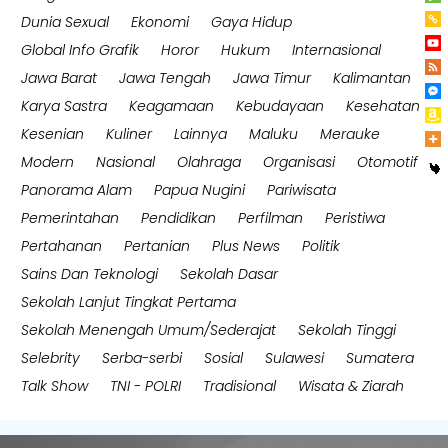
Dunia Sexual
Ekonomi
Gaya Hidup
Global Info Grafik
Horor
Hukum
Internasional
Jawa Barat
Jawa Tengah
Jawa Timur
Kalimantan
Karya Sastra
Keagamaan
Kebudayaan
Kesehatan
Kesenian
Kuliner
Lainnya
Maluku
Merauke
Modern
Nasional
Olahraga
Organisasi
Otomotif
Panorama Alam
Papua Nugini
Pariwisata
Pemerintahan
Pendidikan
Perfilman
Peristiwa
Pertahanan
Pertanian
Plus News
Politik
Sains Dan Teknologi
Sekolah Dasar
Sekolah Lanjut Tingkat Pertama
Sekolah Menengah Umum/Sederajat
Sekolah Tinggi
Selebrity
Serba-serbi
Sosial
Sulawesi
Sumatera
Talk Show
TNI - POLRI
Tradisional
Wisata & Ziarah