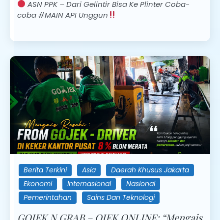
ASN PPK – Dari Gelintir Bisa Ke Plinter Coba-
coba #MAIN API Unggun
Berita Terkini
Asia
Daerah Khusus Jakarta
Ekonomi
Internasional
Nasional
Pemerintahan
Sains Dan Teknologi
GOJEK N GRAB – OJEK ONLINE: “Mengais