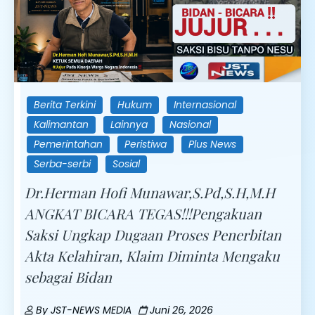
Berita Terkini
Hukum
Internasional
Kalimantan
Lainnya
Nasional
Pemerintahan
Peristiwa
Plus News
Serba-serbi
Sosial
Dr.Herman Hofi Munawar,S.Pd,S.H,M.H
ANGKAT BICARA TEGAS!!!Pengakuan
Saksi Ungkap Dugaan Proses Penerbitan
Akta Kelahiran, Klaim Diminta Mengaku
sebagai Bidan
By
JST-NEWS MEDIA
Juni 26, 2026