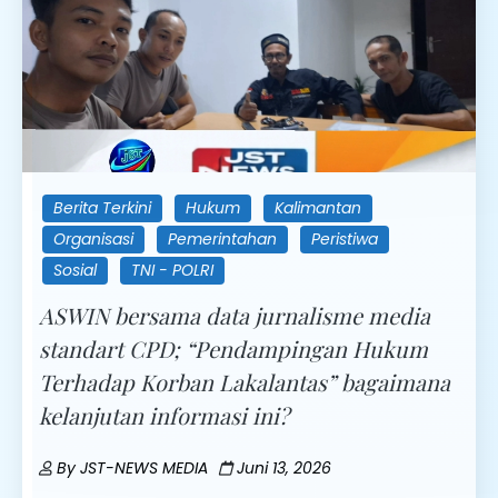
Berita Terkini
Hukum
Kalimantan
Organisasi
Pemerintahan
Peristiwa
Sosial
TNI - POLRI
ASWIN bersama data jurnalisme media
standart CPD; “Pendampingan Hukum
Terhadap Korban Lakalantas” bagaimana
kelanjutan informasi ini?
By
JST-NEWS MEDIA
Juni 13, 2026