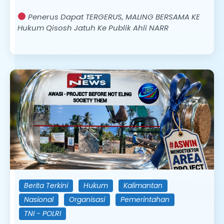
Penerus Dapat TERGERUS, MALING BERSAMA KE
Hukum Qisosh Jatuh Ke Publik Ahli NARR
Berita Terkini
Hukum
Kalimantan
Nasional
Organisasi
Pemerintahan
TNI - POLRI