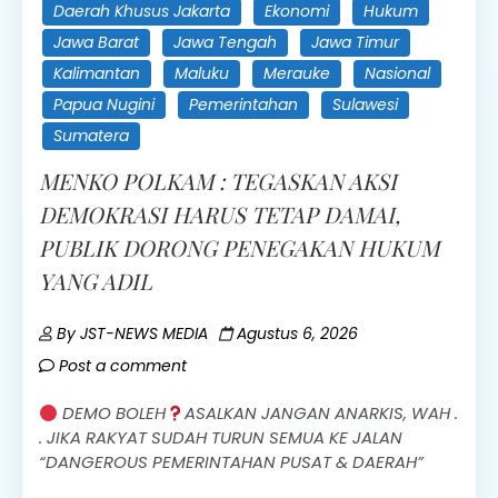
Daerah Khusus Jakarta
Ekonomi
Hukum
Jawa Barat
Jawa Tengah
Jawa Timur
Kalimantan
Maluku
Merauke
Nasional
Papua Nugini
Pemerintahan
Sulawesi
Sumatera
MENKO POLKAM : TEGASKAN AKSI
DEMOKRASI HARUS TETAP DAMAI,
PUBLIK DORONG PENEGAKAN HUKUM
YANG ADIL
By
JST-NEWS MEDIA
Agustus 6, 2026
Post a comment
DEMO BOLEH
ASALKAN JANGAN ANARKIS, WAH .
. JIKA RAKYAT SUDAH TURUN SEMUA KE JALAN
“DANGEROUS PEMERINTAHAN PUSAT & DAERAH”