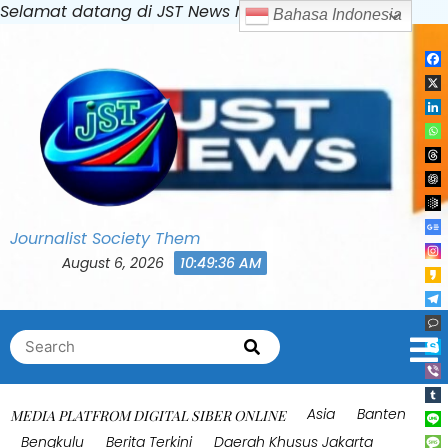
Skip
Selamat datang di JST News Media
Bahasa Indonesia
to
content
Journalist Society Them
August 6, 2026
10:49:39 AM
Search
Search
for:
Asia
Banten
MEDIA PLATFROM DIGITAL SIBER ONLINE
Bengkulu
Berita Terkini
Daerah Khusus Jakarta