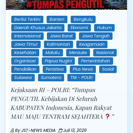
Berita Terkini
Banten
Bengkulu
Daerah Khusus Jakarta
Ekonomi
Hukum
Internasional
Jawa Barat
Jawa Tengah
Jawa Timur
Kalimantan
Keagamaan
Kesehatan
Maluku
Merauke
Nasional
Organisasi
Papua Nugini
Pemerintahan
Pendidikan
Peristiwa
Plus News
Sosial
Sulawesi
Sumatera
TNI - POLRI
Kejaksaan RI – POLRI: “Tumpas
PENGUTIL Kebijakan Di Seluruh
KABUPATEN Indonesia, Kapan Rakyat
MAU MAJU TENTRAM SEJAHTERA
”
By
JST-NEWS MEDIA
Juli 13, 2026