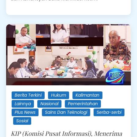
Berita Terkini
Hukum
Kalimantan
Lainnya
Nasional
Pemerintahan
Plus News
Sains Dan Teknologi
Serba-serbi
Sosial
KIP (Komisi Pusat Informasi), Menerima