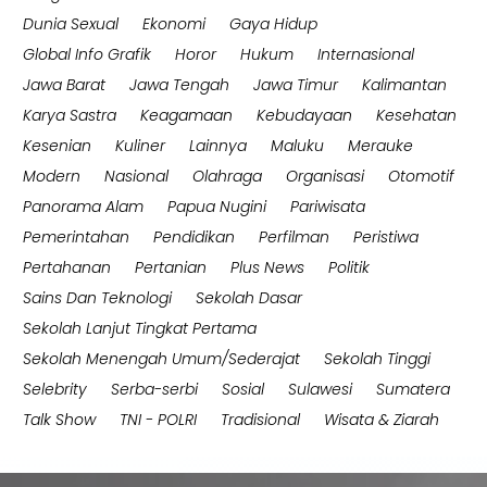
Dunia Sexual
Ekonomi
Gaya Hidup
Global Info Grafik
Horor
Hukum
Internasional
Jawa Barat
Jawa Tengah
Jawa Timur
Kalimantan
Karya Sastra
Keagamaan
Kebudayaan
Kesehatan
Kesenian
Kuliner
Lainnya
Maluku
Merauke
Modern
Nasional
Olahraga
Organisasi
Otomotif
Panorama Alam
Papua Nugini
Pariwisata
Pemerintahan
Pendidikan
Perfilman
Peristiwa
Pertahanan
Pertanian
Plus News
Politik
Sains Dan Teknologi
Sekolah Dasar
Sekolah Lanjut Tingkat Pertama
Sekolah Menengah Umum/Sederajat
Sekolah Tinggi
Selebrity
Serba-serbi
Sosial
Sulawesi
Sumatera
Talk Show
TNI - POLRI
Tradisional
Wisata & Ziarah