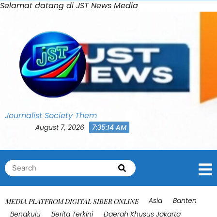
Skip
Selamat datang di JST News Media
Bahasa Indonesia
0
to
Shares
content
Journalist Society Them
August 7, 2026
7:35:17 AM
Search
Search
for:
Asia
Banten
MEDIA PLATFROM DIGITAL SIBER ONLINE
Bengkulu
Berita Terkini
Daerah Khusus Jakarta