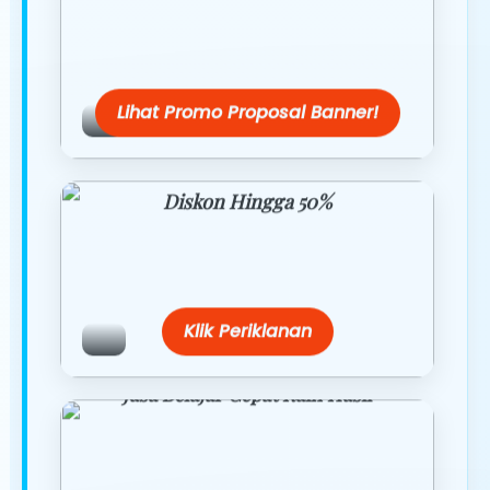
Dapatkan penawaran spesial hanya
hari ini.
Lihat Promo Proposal Banner!
Diskon Hingga 50%
Belanja lebih hemat dengan promo
eksklusif.
Klik Periklanan
Jasa Belajar Cepat Raih Hasil
Temukan paket modul kami nanti di
link/site praktis dengan harga