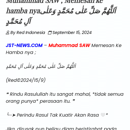
Muhammad SAW , Memesan ke
hamba nyaاَللَّهُمَّ صَلِّ عَلٰى مُحَمَّدٍ وَعَلٰى
آلِ مُحَمَّدٍ
By
Red Indonesia
September 15, 2024
JST-NEWS.COM
–
Muhammad SAW
Memesan Ke
Hamba nya ;
اَللَّهُمَّ صَلِّ عَلٰى مُحَمَّدٍ وَعَلٰى آلِ مُحَمَّدٍ
(Red©2024/15/9)
❝ Rindu Rasulullah itu sangat mahal, *tidak semua
orang punya* perasaan itu. ❞
╰┈➤ Perindu Rasul Tak Kuatir Akan Rasa
*
Jika, dirusak pun beliau diam beristirahat pada