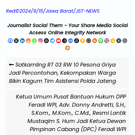
Red©2024/9/15/Jawa Barat/JST-NEWS
Journalist Social Them - Your Share Media Social
Acsess Online Integrity Network
Navigasi
Previous
Satkamling RT 03 RW 10 Pesona Griya
pos
Post
Jadi Percontohan, Kekompakan Warga
Bikin Kagum Tim Asistensi Polda Jateng
Next
Ketua Umum Pusat Bantuan Hukum DPP
Post
Feradi WPI, Adv. Donny Andretti, S.H.,
S.Kom., M.Kom., C.Md., Resmi Lantik
Mustaqim S. Hum Jadi Ketua Dewan
Pimpinan Cabang (DPC) Feradi WPI