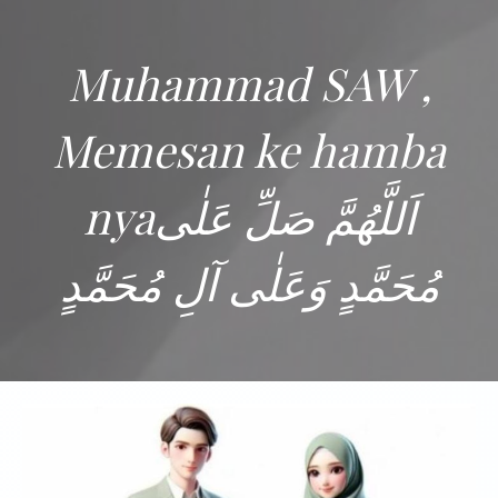
Muhammad SAW ,
Memesan ke hamba
nyaاَللَّهُمَّ صَلِّ عَلٰى
مُحَمَّدٍ وَعَلٰى آلِ مُحَمَّدٍ