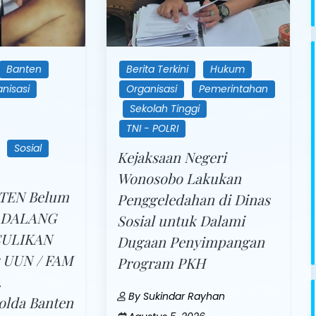
Banten
Berita Terkini
Hukum
nisasi
Organisasi
Pemerintahan
Sekolah Tinggi
TNI - POLRI
Sosial
Kejaksaan Negeri
Wonosobo Lakukan
TEN Belum
Penggeledahan di Dinas
 DALANG
Sosial untuk Dalami
CULIKAN
Dugaan Penyimpangan
g UUN / FAM
Program PKH
.
By
Sukindar Rayhan
olda Banten