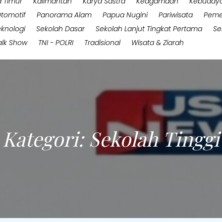
 Timur
Kalimantan
Karya Sastra
Keagamaan
Kebuday
tomotif
Panorama Alam
Papua Nugini
Pariwisata
Peme
eknologi
Sekolah Dasar
Sekolah Lanjut Tingkat Pertama
Se
alk Show
TNI - POLRI
Tradisional
Wisata & Ziarah
Kategori:
Sekolah Tinggi