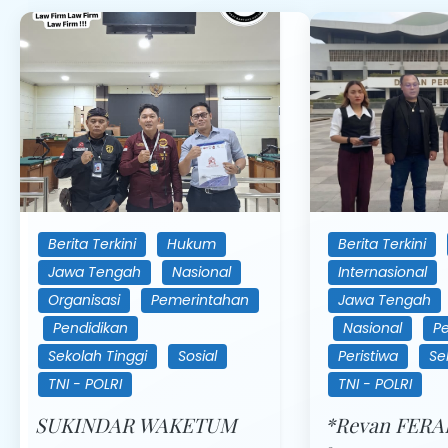
Berita Terkini
Hukum
Berita Terkini
Jawa Tengah
Nasional
Internasional
Organisasi
Pemerintahan
Jawa Tengah
Pendidikan
Nasional
P
Sekolah Tinggi
Sosial
Peristiwa
Se
TNI - POLRI
TNI - POLRI
SUKINDAR WAKETUM
*Revan FERA