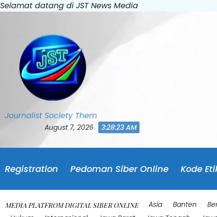
Skip
Selamat datang di JST News Media
to
content
Journalist Society Them
August 7, 2026
3:28:26 AM
Registration
Pedoman Siber Online
Kode Eti
Asia
Banten
Be
MEDIA PLATFROM DIGITAL SIBER ONLINE