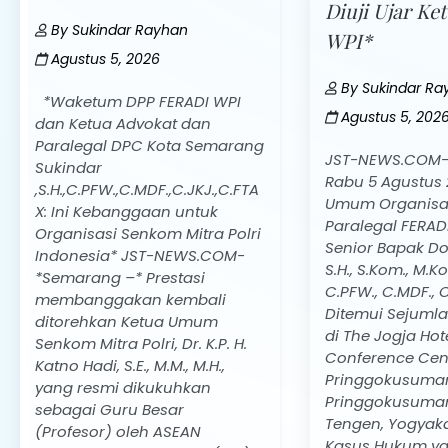
Diuji Ujar K
By
Sukindar Rayhan
WPI*
Agustus 5, 2026
By
Sukindar Ra
*Waketum DPP FERADI WPI
Agustus 5, 202
dan Ketua Advokat dan
Paralegal DPC Kota Semarang
JST-NEWS.COM-
Sukindar
Rabu 5 Agustus 
,S.H.,C.PFW.,C.MDF.,C.JKJ.,C.FTA
Umum Organisas
X: Ini Kebanggaan untuk
Paralegal FERAD
Organisasi Senkom Mitra Polri
Senior Bapak Do
Indonesia* JST-NEWS.COM-
S.H., S.Kom., M.K
*Semarang –* Prestasi
C.PFW., C.MDF., C
membanggakan kembali
Ditemui Sejuml
ditorehkan Ketua Umum
di The Jogja Hot
Senkom Mitra Polri, Dr. K.P. H.
Conference Cente
Katno Hadi, S.E., M.M., M.H.,
Pringgokusuman
yang resmi dikukuhkan
Pringgokusuma
sebagai Guru Besar
Tengen, Yogyakar
(Profesor) oleh ASEAN
Kasus Hukum y