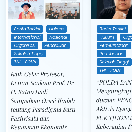
Berita Terkini
Hukum
Berita Terkini
Internasional
Nasional
Hukum
Orga
Organisasi
Pendidikan
Pemerintahan
Sekolah Tinggi
Pertahanan
TNI - POLRI
Sekolah Tinggi
TNI - POLRI
Raih Gelar Profesor,
*POLDA BAN
Ketum Senkom Prof. Dr.
Mengungkap
H. Katno Hadi
dugaan PEN
Sampaikan Orasi Ilmiah
Aktivis Eyan
tentang Paradigma Baru
FUK TJHONG
Pariwisata dan
Keberanian P
Ketahanan Ekonomi*