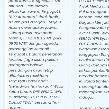
pada Kamis, 6 Agustus 2026
C.FTAX. Ditemui
ditunda. Penundaan
Awak Media di te
dilakukan karena Tergugat 1,
Hukum dugaan 
*BPR Artomoro*, tidak hadir
Korban Penculi
dalam persidangan. Majelis
Dugaan Menjadi
Hakim menetapkan jadwal
Penganiayaan 
sidang berikutnya pada
Aktivis yaitu Wa
*Kamis, 13 Agustus 2026 pukul
FERADI WPI Eyan
09.00 WIB* dengan agenda
FUK TJHONG. Ke
pemanggilan kembali
wartawan mena
Tergugat 1. Dalam penetapan
tanggapan Ban
tersebut juga disampaikan
Selaku Ketua Ti
peringatan bahwa
Eyang UUN dari 
persidangan akan tetap
terkait pemberi
dilanjutkan meskipun
beredar bahwa 
Tergugat 1 tidak hadir.
ini Polda Bante
*Kehadiran Tim Hukum* Wakil
menungkap ata
Ketua Umum DPP FERADI WPI,
menetapkan sia
*Sukindar, S.H., C.PFW., C.MDF.,
diduga…
C.JKJ.C.FTAX*, bersama Tim
Hukum…
Journalist Soc