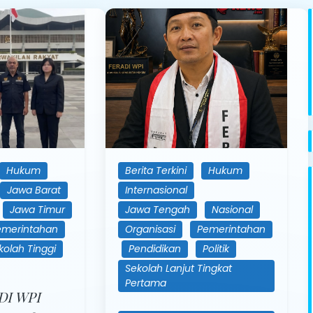
Hukum
Berita Terkini
Hukum
Jawa Barat
Internasional
Jawa Timur
Jawa Tengah
Nasional
emerintahan
Organisasi
Pemerintahan
kolah Tinggi
Pendidikan
Politik
Sekolah Lanjut Tingkat
Pertama
DI WPI