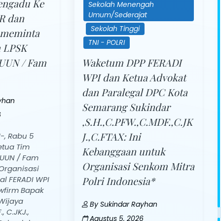
engadu Ke
Sekolah Menengah
Umum/Sederajat
PR dan
Sekolah Tinggi
a meminta
TNI - POLRI
n LPSK
 UUN / Fam
Waketum DPP FERADI
WPI dan Ketua Advokat
dan Paralegal DPC Kota
yhan
Semarang Sukindar
6
,S.H.,C.PFW.,C.MDF.,C.JK
J.,C.FTAX: Ini
, Rabu 5
etua Tim
Kebanggaan untuk
 UUN / Fam
Organisasi Senkom Mitra
 Organisasi
al FERADI WPI
Polri Indonesia*
wfirm Bapak
Wijaya
By
Sukindar Rayhan
, C.JKJ.,
Agustus 5, 2026