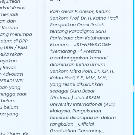
 Sejumlah
rkait Kasus
Raih Gelar Profesor, Ketum
menjadi
Senkom Prof. Dr. H. Katno Hadi
kan dan
Sampaikan Orasi Ilmiah
 Korban
tentang Paradigma Baru
yang menimpa
Pariwisata dan Ketahanan
ketum di DPP
Ekonomi. JST-NEWS.COM-
g UUN / FAM
*Semarang –* Prestasi
tika rekan
membanggakan kembali
nyakan
ditorehkan Ketua Umum
g Revan
Senkom Mitra Polri, Dr. K.P. H.
m Advokasi
Katno Hadi, S.E., M.M., M.H.,
FERADI WPI
yang resmi dikukuhkan
taan yang
sebagai Guru Besar
hingga saat
(Profesor) oleh ASEAN
n belum
University International (AUI),
u belum
Malaysia. Pengukuhan
pa yang
tersebut disampaikan dalam
rangkaian _Official
Graduation Ceremony_
iety Them