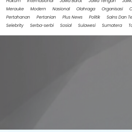
Hukum
Internasional
Jawa Barat
Jawa Tengah
Jawa
Merauke
Modern
Nasional
Olahraga
Organisasi
O
Pertahanan
Pertanian
Plus News
Politik
Sains Dan T
Selebrity
Serba-serbi
Sosial
Sulawesi
Sumatera
T