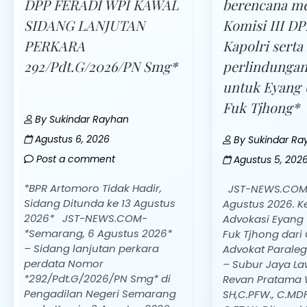
DPP FERADI WPI KAWAL
berencana m
SIDANG LANJUTAN
Komisi III D
PERKARA
Kapolri sert
292/Pdt.G/2026/PN Smg*
perlindunga
untuk Eyang
Fuk Tjhong*
By
Sukindar Rayhan
Agustus 6, 2026
By
Sukindar Ra
Post a comment
Agustus 5, 202
*BPR Artomoro Tidak Hadir,
JST-NEWS.COM-
Sidang Ditunda ke 13 Agustus
Agustus 2026. K
2026* JST-NEWS.COM-
Advokasi Eyang
*Semarang, 6 Agustus 2026*
Fuk Tjhong dari
– Sidang lanjutan perkara
Advokat Paraleg
perdata Nomor
– Subur Jaya La
*292/Pdt.G/2026/PN Smg* di
Revan Pratama 
Pengadilan Negeri Semarang
SH,C.PFW., C.MDF.