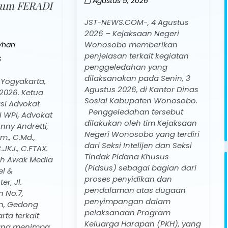
Agustus 5, 2026
etum FERADI
JST-NEWS.COM-, 4 Agustus
2026 – Kejaksaan Negeri
Wonosobo memberikan
yhan
penjelasan terkait kegiatan
6
penggeledahan yang
dilaksanakan pada Senin, 3
Yogyakarta,
Agustus 2026, di Kantor Dinas
2026. Ketua
Sosial Kabupaten Wonosobo.
i Advokat
Penggeledahan tersebut
I WPI, Advokat
dilakukan oleh tim Kejaksaan
nny Andretti,
Negeri Wonosobo yang terdiri
om., C.Md.,
dari Seksi Intelijen dan Seksi
.JKJ., C.FTAX.
Tindak Pidana Khusus
ah Awak Media
(Pidsus) sebagai bagian dari
el &
proses penyidikan dan
r, Jl.
pendalaman atas dugaan
 No.7,
penyimpangan dalam
n, Gedong
pelaksanaan Program
ta terkait
Keluarga Harapan (PKH), yang
ang menimpa