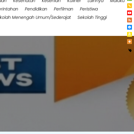
aan
Kesehatan
Kesenian
Kuliner
Lainnya
Maluku
rintahan
Pendidikan
Perfilman
Peristiwa
kolah Menengah Umum/Sederajat
Sekolah Tinggi