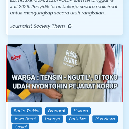
II.DITRESKRIMUM/2026/POLDA BANTEN tanggal 19
Juli 2026. Penyidik terus bekerja secara maksimal
untuk mengungkap secara utuh rangkaian…
Journalist Society Them
Berita Terkini
Ekonomi
Hukum
Jawa Barat
Lainnya
Peristiwa
Plus News
Sosial