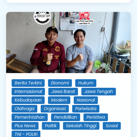
Berita Terkini
Ekonomi
Hukum
Internasional
Jawa Barat
Jawa Tengah
Kebudayaan
Modern
Nasional
Olahraga
Organisasi
Pariwisata
Pemerintahan
Pendidikan
Peristiwa
Plus News
Politik
Sekolah Tinggi
Sosial
TNI - POLRI