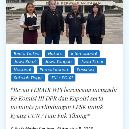
Berita Terkini
Hukum
Internasional
Jawa Barat
Jawa Tengah
Jawa Timur
Nasional
Pemerintahan
Peristiwa
Sekolah Tinggi
TNI - POLRI
*Revan FERADI WPI berencana mengadu
Ke Komisi III DPR dan Kapolri serta
meminta perlindungan LPSK untuk
Eyang UUN / Fam Fuk Tjhong*
By
Sukindar Rayhan
Agustus 5, 2026