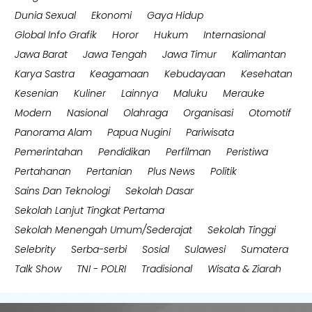
Dunia Sexual
Ekonomi
Gaya Hidup
Global Info Grafik
Horor
Hukum
Internasional
Jawa Barat
Jawa Tengah
Jawa Timur
Kalimantan
Karya Sastra
Keagamaan
Kebudayaan
Kesehatan
Kesenian
Kuliner
Lainnya
Maluku
Merauke
Modern
Nasional
Olahraga
Organisasi
Otomotif
Panorama Alam
Papua Nugini
Pariwisata
Pemerintahan
Pendidikan
Perfilman
Peristiwa
Pertahanan
Pertanian
Plus News
Politik
Sains Dan Teknologi
Sekolah Dasar
Sekolah Lanjut Tingkat Pertama
Sekolah Menengah Umum/Sederajat
Sekolah Tinggi
Selebrity
Serba-serbi
Sosial
Sulawesi
Sumatera
Talk Show
TNI - POLRI
Tradisional
Wisata & Ziarah