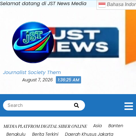
Skip
Selamat datang di JST News Media
Bahasa Indonesia
to
content
Journalist Society Them
August 7, 2026
1:36:28 AM
Search
Search
for:
Asia
Banten
MEDIA PLATFROM DIGITAL SIBER ONLINE
Bengkulu
Berita Terkini
Daerah Khusus Jakarta