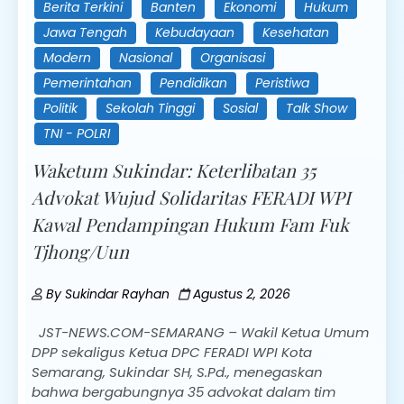
Berita Terkini
Banten
Ekonomi
Hukum
Jawa Tengah
Kebudayaan
Kesehatan
Modern
Nasional
Organisasi
Pemerintahan
Pendidikan
Peristiwa
Politik
Sekolah Tinggi
Sosial
Talk Show
TNI - POLRI
Waketum Sukindar: Keterlibatan 35
Advokat Wujud Solidaritas FERADI WPI
Kawal Pendampingan Hukum Fam Fuk
Tjhong/Uun
By
Sukindar Rayhan
Agustus 2, 2026
JST-NEWS.COM-SEMARANG – Wakil Ketua Umum
DPP sekaligus Ketua DPC FERADI WPI Kota
Semarang, Sukindar SH, S.Pd., menegaskan
bahwa bergabungnya 35 advokat dalam tim