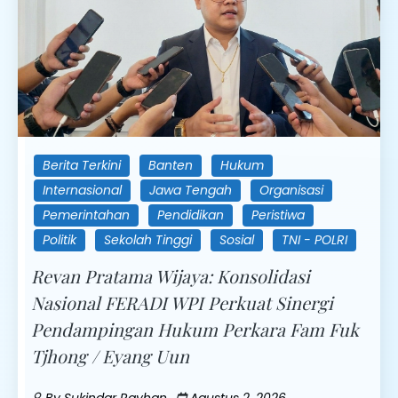
Berita Terkini
Banten
Hukum
Internasional
Jawa Tengah
Organisasi
Pemerintahan
Pendidikan
Peristiwa
Politik
Sekolah Tinggi
Sosial
TNI - POLRI
Revan Pratama Wijaya: Konsolidasi
Nasional FERADI WPI Perkuat Sinergi
Pendampingan Hukum Perkara Fam Fuk
Tjhong / Eyang Uun