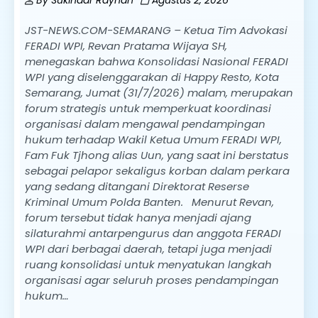
By
Sukindar Rayhan
Agustus 2, 2026
JST-NEWS.COM-SEMARANG – Ketua Tim Advokasi
FERADI WPI, Revan Pratama Wijaya SH,
menegaskan bahwa Konsolidasi Nasional FERADI
WPI yang diselenggarakan di Happy Resto, Kota
Semarang, Jumat (31/7/2026) malam, merupakan
forum strategis untuk memperkuat koordinasi
organisasi dalam mengawal pendampingan
hukum terhadap Wakil Ketua Umum FERADI WPI,
Fam Fuk Tjhong alias Uun, yang saat ini berstatus
sebagai pelapor sekaligus korban dalam perkara
yang sedang ditangani Direktorat Reserse
Kriminal Umum Polda Banten. Menurut Revan,
forum tersebut tidak hanya menjadi ajang
silaturahmi antarpengurus dan anggota FERADI
WPI dari berbagai daerah, tetapi juga menjadi
ruang konsolidasi untuk menyatukan langkah
organisasi agar seluruh proses pendampingan
hukum…