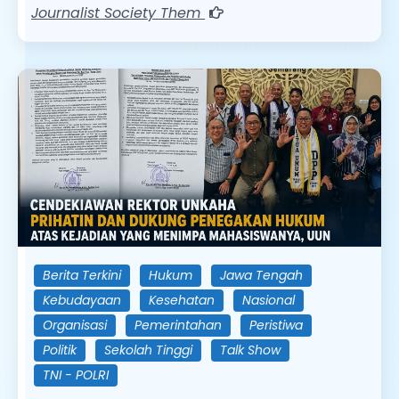
Journalist Society Them
Berita Terkini
Hukum
Jawa Tengah
Kebudayaan
Kesehatan
Nasional
Organisasi
Pemerintahan
Peristiwa
Politik
Sekolah Tinggi
Talk Show
TNI - POLRI