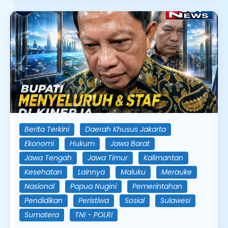
Berita Terkini
Daerah Khusus Jakarta
Ekonomi
Hukum
Jawa Barat
Jawa Tengah
Jawa Timur
Kalimantan
Kesehatan
Lainnya
Maluku
Merauke
Nasional
Papua Nugini
Pemerintahan
Pendidikan
Peristiwa
Sosial
Sulawesi
Sumatera
TNI - POLRI