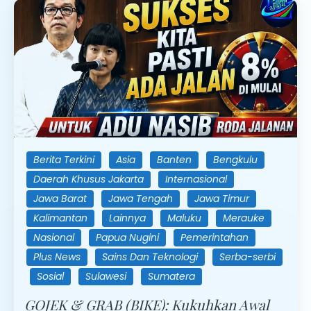
Berita Terkini
Asia
Banten
Bengkulu
Daerah Khusus Jakarta
Internasional
Jawa Barat
Jawa Tengah
Jawa Timur
Kalimantan
Lainnya
Maluku
Merauke
Nasional
Papua Nugini
Pemerintahan
Plus News
Sains Dan Teknologi
Serba-serbi
Sosial
Sulawesi
Sumatera
GOJEK & GRAB (BIKE): Kukuhkan Awal