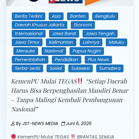
Berita Terkini
Asia
Banten
Bengkulu
Daerah Khusus Jakarta
Ekonomi
Internasional
Jawa Barat
Jawa Tengah
Jawa Timur
Kalimantan
Lainnya
Maluku
Merauke
Nasional
Papua Nugini
Pemerintahan
Pendidikan
Plus News
Serba-serbi
Sosial
Sulawesi
Sumatera
KemenPU Mulai TEGAS
“Setiap Daerah
Harus Bisa Berpenghasilan Mandiri Benar
– Tanpa Malingi Kembali Pembangunan
Nasional”
By
JST-NEWS MEDIA
Juni 6, 2026
KemenPU Mulai TEGAS
BRANTAS SEMUA