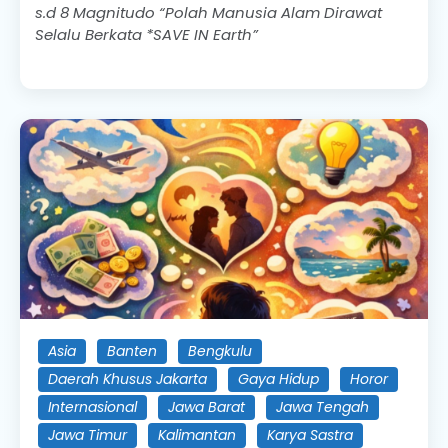
s.d 8 Magnitudo “Polah Manusia Alam Dirawat
Selalu Berkata *SAVE IN Earth”
Asia
Banten
Bengkulu
Daerah Khusus Jakarta
Gaya Hidup
Horor
Internasional
Jawa Barat
Jawa Tengah
Jawa Timur
Kalimantan
Karya Sastra