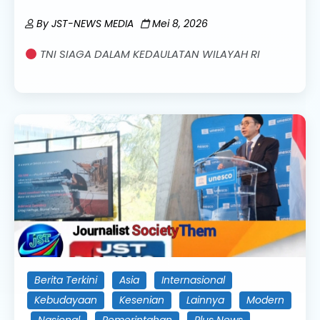
By
JST-NEWS MEDIA
Mei 8, 2026
TNI SIAGA DALAM KEDAULATAN WILAYAH RI
Berita Terkini
Asia
Internasional
Kebudayaan
Kesenian
Lainnya
Modern
Nasional
Pemerintahan
Plus News