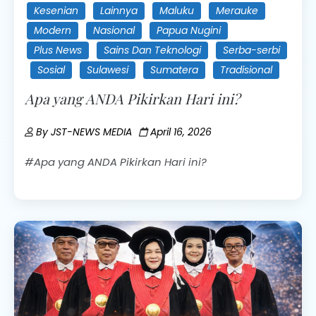
Kesenian
Lainnya
Maluku
Merauke
Modern
Nasional
Papua Nugini
Plus News
Sains Dan Teknologi
Serba-serbi
Sosial
Sulawesi
Sumatera
Tradisional
Apa yang ANDA Pikirkan Hari ini?
By
JST-NEWS MEDIA
April 16, 2026
#Apa yang ANDA Pikirkan Hari ini?