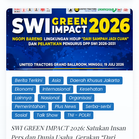
Berita Terkini
Asia
Daerah Khusus Jakarta
Ekonomi
Internasional
Kesehatan
Lainnya
Nasional
Organisasi
Pemerintahan
Plus News
Serba-serbi
Sosial
Talk Show
TNI - POLRI
SWI GREEN IMPACT 2026: Satukan Insan
Pers dan Dunia Usaha, Gerakan “Dari