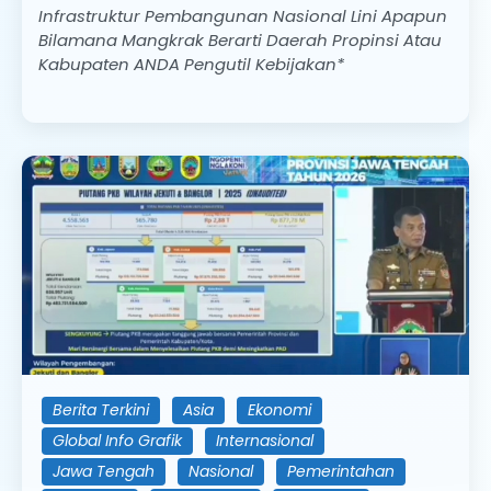
Infrastruktur Pembangunan Nasional Lini Apapun
Bilamana Mangkrak Berarti Daerah Propinsi Atau
Kabupaten ANDA Pengutil Kebijakan*
Berita Terkini
Asia
Ekonomi
Global Info Grafik
Internasional
Jawa Tengah
Nasional
Pemerintahan