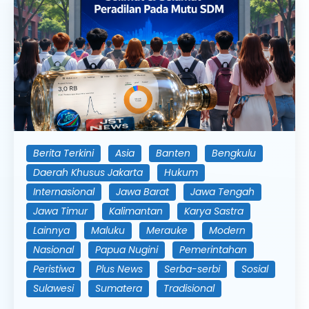
Berita Terkini
Asia
Banten
Bengkulu
Daerah Khusus Jakarta
Hukum
Internasional
Jawa Barat
Jawa Tengah
Jawa Timur
Kalimantan
Karya Sastra
Lainnya
Maluku
Merauke
Modern
Nasional
Papua Nugini
Pemerintahan
Peristiwa
Plus News
Serba-serbi
Sosial
Sulawesi
Sumatera
Tradisional