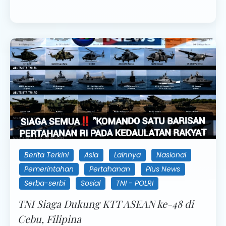
Berita Terkini
Asia
Lainnya
Nasional
Pemerintahan
Pertahanan
Plus News
Serba-serbi
Sosial
TNI - POLRI
TNI Siaga Dukung KTT ASEAN ke-48 di
Cebu, Filipina