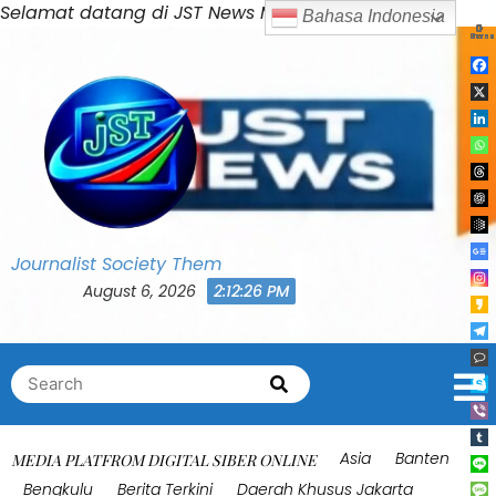
Skip
Selamat datang di JST News Media
to
content
Journalist Society Them
August 6, 2026
2:12:29 PM
Search
Search
for:
Asia
Banten
MEDIA PLATFROM DIGITAL SIBER ONLINE
Bengkulu
Berita Terkini
Daerah Khusus Jakarta