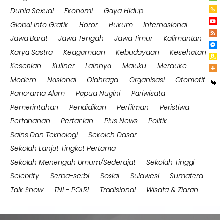
Dunia Sexual
Ekonomi
Gaya Hidup
Global Info Grafik
Horor
Hukum
Internasional
Jawa Barat
Jawa Tengah
Jawa Timur
Kalimantan
Karya Sastra
Keagamaan
Kebudayaan
Kesehatan
Kesenian
Kuliner
Lainnya
Maluku
Merauke
Modern
Nasional
Olahraga
Organisasi
Otomotif
Panorama Alam
Papua Nugini
Pariwisata
Pemerintahan
Pendidikan
Perfilman
Peristiwa
Pertahanan
Pertanian
Plus News
Politik
Sains Dan Teknologi
Sekolah Dasar
Sekolah Lanjut Tingkat Pertama
Sekolah Menengah Umum/Sederajat
Sekolah Tinggi
Selebrity
Serba-serbi
Sosial
Sulawesi
Sumatera
Talk Show
TNI - POLRI
Tradisional
Wisata & Ziarah