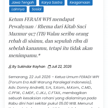
Jawa Tengah
Karya Sastra
Keagamaan
Lainnya
Sosial
Ketum FERADI WPI mendapat
Pewahyuan / Rhema dari Kitab Suci
Mazmur 91:7 (TB) Walau seribu orang
rebah di sisimu, dan sepuluh ribu di
sebelah kananmu, tetapi itu tidak akan
menimpamu.*
By
Sukindar Rayhan
Juli 22, 2026
Semarang, 22 Juli 2026 – Ketua Umum FERADI WPI
(Forum Era Adil Warung Paralegal Indonesia),
Adv. Donny Andretti, S.H., S.Kom., M.Kom., C.MD.,
C.PFW., C.MDF., C.JKJ., C.FTAX., membagikan
sebuah kesaksian rohani yang dialaminya pada
Rabu dini hari sekitar pukul 05.00 WIB. Menurut