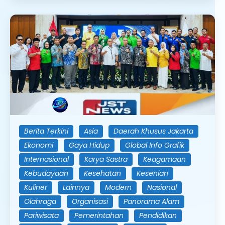
Berita Terkini
Asia
Daerah Khusus Jakarta
Ekonomi
Gaya Hidup
Global Info Grafik
Internasional
Karya Sastra
Keagamaan
Kebudayaan
Kesehatan
Kesenian
Kuliner
Lainnya
Modern
Nasional
Olahraga
Organisasi
Panorama Alam
Pariwisata
Pemerintahan
Pendidikan