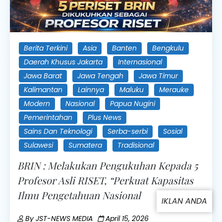
Berita Terkini
Asia
Banten
Bengkulu
Daerah Khusus Jakarta
Internasional
Jawa Barat
Jawa Tengah
Jawa Timur
Kalimantan
Lainnya
Maluku
Merauke
Modern
Nasional
Papua Nugini
Pemerintahan
Plus News
Sains Dan Teknologi
Serba-serbi
Sosial
Sulawesi
Sumatera
Tradisional
BRIN : Melakukan Pengukuhan Kepada 5
Profesor Asli RISET, “Perkuat Kapasitas
Ilmu Pengetahuan Nasional
By
JST-NEWS MEDIA
April 15, 2026