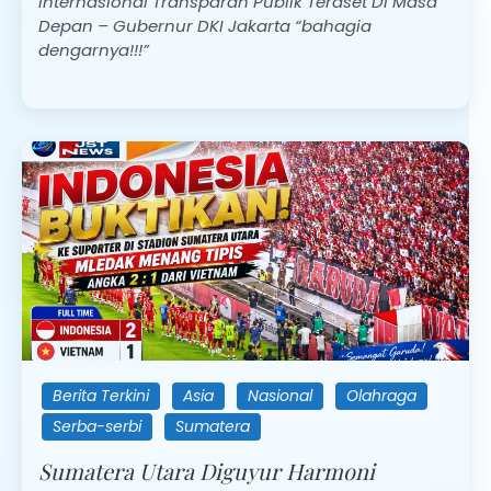
Internasional Transparan Publik Teraset Di Masa
Depan – Gubernur DKI Jakarta “bahagia
dengarnya!!!”
Berita Terkini
Asia
Nasional
Olahraga
Serba-serbi
Sumatera
Sumatera Utara Diguyur Harmoni