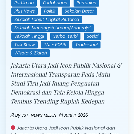
Perfilman
Pertahanan
Pertanian
Plus News
Politik
Sekolah Dasar
Sekolah Lanjut Tingkat Pertama
Sekolah Menengah Umum/Sederajat
Sekolah Tinggi
Serba-serbi
Sosial
Talk Show
TNI - POLRI
Tradisional
Wisata & Ziarah
Jakarta Utara Jadi Icon Publik Nasional &
Internasional Transparan Pada Mutu
Studi Tiru Jadi Ruang Penguatan
Demokrasi dan Tata Kelola Hingga
Tembus Trending Rupiah Kedepan
By
JST-NEWS MEDIA
Juni 11, 2026
Jakarta Utara Jadi Icon Publik Nasional dan