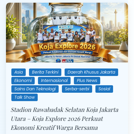
Asia
Berita Terkini
Daerah Khusus Jakarta
Ekonomi
Internasional
Plus News
Sains Dan Teknologi
Serba-serbi
Sosial
Talk Show
Stadion Rawabadak Selatan Koja Jakarta
Utara – Koja Explore 2026 Perkuat
Ekonomi Kreatif Warga Bersama