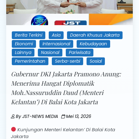
Berita Terkini
Asia
Daerah Khusus Jakarta
Ekonomi
Internasional
Kebudayaan
Lainnya
Nasional
Pariwisata
Pemerintahan
Serba-serbi
Sosial
Gubernur DKI Jakarta Pramono Anung:
Menerima Hangat Diplomatik
Moh.Nassuruddin Daud (Menteri
Kelantan’) Di Balai Kota Jakarta
By
JST-NEWS MEDIA
Mei 13, 2026
Kunjungan Menteri Kelantan’ Di Balai Kota
Jakarta