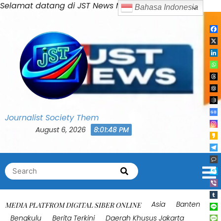
Skip
Selamat datang di JST News Media
Bahasa Indonesia
to
content
Journalist Society Them
August 6, 2026
8:01:51 PM
Search
Search
for:
Asia
Banten
MEDIA PLATFROM DIGITAL SIBER ONLINE
Bengkulu
Berita Terkini
Daerah Khusus Jakarta