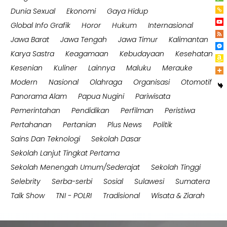
Dunia Sexual
Ekonomi
Gaya Hidup
Global Info Grafik
Horor
Hukum
Internasional
Jawa Barat
Jawa Tengah
Jawa Timur
Kalimantan
Karya Sastra
Keagamaan
Kebudayaan
Kesehatan
Kesenian
Kuliner
Lainnya
Maluku
Merauke
Modern
Nasional
Olahraga
Organisasi
Otomotif
Panorama Alam
Papua Nugini
Pariwisata
Pemerintahan
Pendidikan
Perfilman
Peristiwa
Pertahanan
Pertanian
Plus News
Politik
Sains Dan Teknologi
Sekolah Dasar
Sekolah Lanjut Tingkat Pertama
Sekolah Menengah Umum/Sederajat
Sekolah Tinggi
Selebrity
Serba-serbi
Sosial
Sulawesi
Sumatera
Talk Show
TNI - POLRI
Tradisional
Wisata & Ziarah