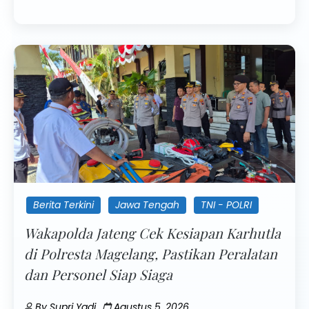
Berita Terkini
Jawa Tengah
TNI - POLRI
Wakapolda Jateng Cek Kesiapan Karhutla
di Polresta Magelang, Pastikan Peralatan
dan Personel Siap Siaga
By
Supri Yadi
Agustus 5, 2026