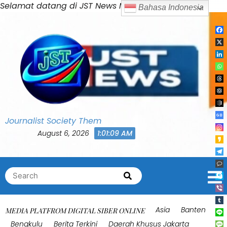
Skip
Selamat datang di JST News Media
to
content
Journalist Society Them
August 6, 2026
1:01:12 AM
Search
Search
for:
Asia
Banten
MEDIA PLATFROM DIGITAL SIBER ONLINE
Bengkulu
Berita Terkini
Daerah Khusus Jakarta