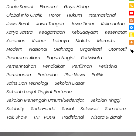
Dunia Sexual
Ekonomi
Gaya Hidup
Global Info Grafik
Horor
Hukum
Internasional
Jawa Barat
Jawa Tengah
Jawa Timur
Kalimantan
Karya Sastra
Keagamaan
Kebudayaan
Kesehatan
Kesenian
Kuliner
Lainnya
Maluku
Merauke
Modern
Nasional
Olahraga
Organisasi
Otomotif
Panorama Alam
Papua Nugini
Pariwisata
Pemerintahan
Pendidikan
Perfilman
Peristiwa
Pertahanan
Pertanian
Plus News
Politik
Sains Dan Teknologi
Sekolah Dasar
Sekolah Lanjut Tingkat Pertama
Sekolah Menengah Umum/Sederajat
Sekolah Tinggi
Selebrity
Serba-serbi
Sosial
Sulawesi
Sumatera
Talk Show
TNI - POLRI
Tradisional
Wisata & Ziarah