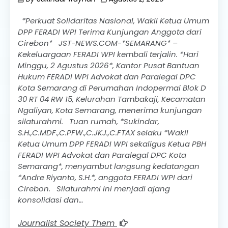
*Perkuat Solidaritas Nasional, Wakil Ketua Umum
DPP FERADI WPI Terima Kunjungan Anggota dari
Cirebon* JST-NEWS.COM-*SEMARANG* –
Kekeluargaan FERADI WPI kembali terjalin. *Hari
Minggu, 2 Agustus 2026*, Kantor Pusat Bantuan
Hukum FERADI WPI Advokat dan Paralegal DPC
Kota Semarang di Perumahan Indopermai Blok D
30 RT 04 RW 15, Kelurahan Tambakaji, Kecamatan
Ngaliyan, Kota Semarang, menerima kunjungan
silaturahmi. Tuan rumah, *Sukindar,
S.H.,C.MDF.,C.PFW.,C.JKJ.,C.FTAX selaku *Wakil
Ketua Umum DPP FERADI WPI sekaligus Ketua PBH
FERADI WPI Advokat dan Paralegal DPC Kota
Semarang*, menyambut langsung kedatangan
*Andre Riyanto, S.H.*, anggota FERADI WPI dari
Cirebon. Silaturahmi ini menjadi ajang
konsolidasi dan…
Journalist Society Them