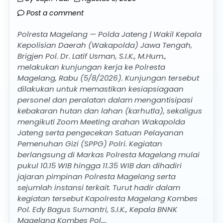
Post a comment
Polresta Magelang — Polda Jateng | Wakil Kepala
Kepolisian Daerah (Wakapolda) Jawa Tengah,
Brigjen Pol. Dr. Latif Usman, S.I.K., M.Hum.,
melakukan kunjungan kerja ke Polresta
Magelang, Rabu (5/8/2026). Kunjungan tersebut
dilakukan untuk memastikan kesiapsiagaan
personel dan peralatan dalam mengantisipasi
kebakaran hutan dan lahan (karhutla), sekaligus
mengikuti Zoom Meeting arahan Wakapolda
Jateng serta pengecekan Satuan Pelayanan
Pemenuhan Gizi (SPPG) Polri. Kegiatan
berlangsung di Markas Polresta Magelang mulai
pukul 10.15 WIB hingga 11.35 WIB dan dihadiri
jajaran pimpinan Polresta Magelang serta
sejumlah instansi terkait. Turut hadir dalam
kegiatan tersebut Kapolresta Magelang Kombes
Pol. Edy Bagus Sumantri, S.I.K., Kepala BNNK
Magelang Kombes Pol….