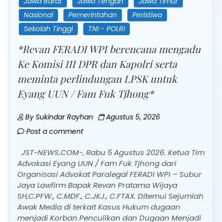
Jawa Barat
Jawa Tengah
Jawa Timur
Nasional
Pemerintahan
Peristiwa
Sekolah Tinggi
TNI - POLRI
*Revan FERADI WPI berencana mengadu
Ke Komisi III DPR dan Kapolri serta
meminta perlindungan LPSK untuk
Eyang UUN / Fam Fuk Tjhong*
By
Sukindar Rayhan
Agustus 5, 2026
Post a comment
JST-NEWS.COM-, Rabu 5 Agustus 2026. Ketua Tim
Advokasi Eyang UUN / Fam Fuk Tjhong dari
Organisasi Advokat Paralegal FERADI WPI – Subur
Jaya Lawfirm Bapak Revan Pratama Wijaya
SH,C.PFW., C.MDF., C.JKJ., C.FTAX. Ditemui Sejumlah
Awak Media di terkait Kasus Hukum dugaan
menjadi Korban Penculikan dan Dugaan Menjadi