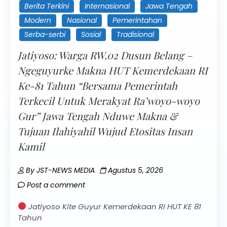
Berita Terkini
Internasional
Jawa Tengah
Modern
Nasional
Pemerintahan
Serba-serbi
Sosial
Tradisional
Jatiyoso: Warga RW.02 Dusun Belang –
Ngeguyurke Makna HUT Kemerdekaan RI
Ke-81 Tahun “Bersama Pemerintah
Terkecil Untuk Merakyat Ra’woyo-woyo
Gur” Jawa Tengah Nduwe Makna &
Tujuan Ilahiyahil Wujud Etositas Insan
Kamil
By
JST-NEWS MEDIA
Agustus 5, 2026
Post a comment
Jatiyoso Kite Guyur Kemerdekaan RI HUT KE 81
Tahun