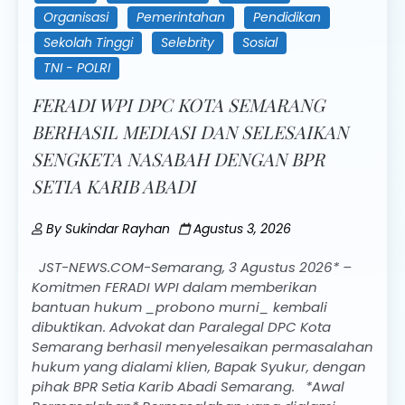
Organisasi
Pemerintahan
Pendidikan
Sekolah Tinggi
Selebrity
Sosial
TNI - POLRI
FERADI WPI DPC KOTA SEMARANG
BERHASIL MEDIASI DAN SELESAIKAN
SENGKETA NASABAH DENGAN BPR
SETIA KARIB ABADI
By
Sukindar Rayhan
Agustus 3, 2026
JST-NEWS.COM-Semarang, 3 Agustus 2026* –
Komitmen FERADI WPI dalam memberikan
bantuan hukum _probono murni_ kembali
dibuktikan. Advokat dan Paralegal DPC Kota
Semarang berhasil menyelesaikan permasalahan
hukum yang dialami klien, Bapak Syukur, dengan
pihak BPR Setia Karib Abadi Semarang. *Awal