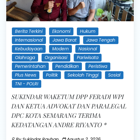
Berita Terkini
Ekonomi
Hukum
Internasional
Jawa Barat
Jawa Tengah
Kebudayaan
Modern
Nasional
Olahraga
Organisasi
Pariwisata
Pemerintahan
Pendidikan
Peristiwa
Plus News
Politik
Sekolah Tinggi
Sosial
TNI - POLRI
SUKINDAR WAKETUM DPP FERADI WPI
DAN KETUA ADVOKAT DAN PARALEGAL
DPC KOTA SEMARANG TERIMA
KEDATANGAN ANDRE RIYANTO *
By
Sukindar Rayhan
Agustus 2, 2026