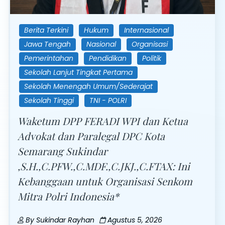
Berita Terkini
Hukum
Internasional
Jawa Tengah
Nasional
Organisasi
Pemerintahan
Pendidikan
Politik
Sekolah Lanjut Tingkat Pertama
Sekolah Menengah Umum/Sederajat
Sekolah Tinggi
TNI - POLRI
Waketum DPP FERADI WPI dan Ketua
Advokat dan Paralegal DPC Kota
Semarang Sukindar
,S.H.,C.PFW.,C.MDF.,C.JKJ.,C.FTAX: Ini
Kebanggaan untuk Organisasi Senkom
Mitra Polri Indonesia*
By
Sukindar Rayhan
Agustus 5, 2026