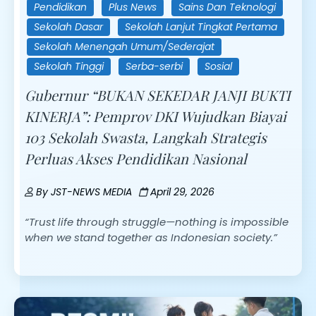
Pendidikan
Plus News
Sains Dan Teknologi
Sekolah Dasar
Sekolah Lanjut Tingkat Pertama
Sekolah Menengah Umum/Sederajat
Sekolah Tinggi
Serba-serbi
Sosial
Gubernur “BUKAN SEKEDAR JANJI BUKTI
KINERJA”: Pemprov DKI Wujudkan Biayai
103 Sekolah Swasta, Langkah Strategis
Perluas Akses Pendidikan Nasional
By
JST-NEWS MEDIA
April 29, 2026
“Trust life through struggle—nothing is impossible
when we stand together as Indonesian society.”