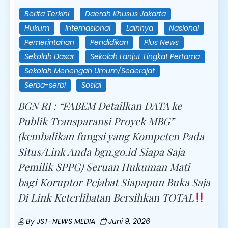
Berita Terkini
Daerah Khusus Jakarta
Hukum
Internasional
Lainnya
Nasional
Pemerintahan
Pendidikan
Plus News
Sekolah Dasar
Sekolah Lanjut Tingkat Pertama
Sekolah Menengah Umum/Sederajat
Serba-serbi
Sosial
BGN RI : “FABEM Detailkan DATA ke
Publik Transparansi Proyek MBG”
(kembalikan fungsi yang Kompeten Pada
Situs/Link Anda bgn.go.id Siapa Saja
Pemilik SPPG) Seruan Hukuman Mati
bagi Koruptor Pejabat Siapapun Buka Saja
Di Link Keterlibatan Bersihkan TOTAL
By
JST-NEWS MEDIA
Juni 9, 2026