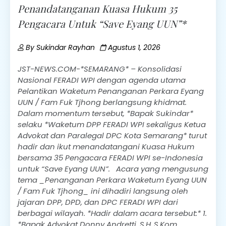
Penandatanganan Kuasa Hukum 35
Pengacara Untuk “Save Eyang UUN”*
By
Sukindar Rayhan
Agustus 1, 2026
JST-NEWS.COM-*SEMARANG* – Konsolidasi
Nasional FERADI WPI dengan agenda utama
Pelantikan Waketum Penanganan Perkara Eyang
UUN / Fam Fuk Tjhong berlangsung khidmat.
Dalam momentum tersebut, *Bapak Sukindar*
selaku *Waketum DPP FERADI WPI sekaligus Ketua
Advokat dan Paralegal DPC Kota Semarang* turut
hadir dan ikut menandatangani Kuasa Hukum
bersama 35 Pengacara FERADI WPI se-Indonesia
untuk “Save Eyang UUN”. Acara yang mengusung
tema _Penanganan Perkara Waketum Eyang UUN
/ Fam Fuk Tjhong_ ini dihadiri langsung oleh
jajaran DPP, DPD, dan DPC FERADI WPI dari
berbagai wilayah. *Hadir dalam acara tersebut:* 1.
*Bapak Advokat Donny Andretti, S.H.,S.Kom.,