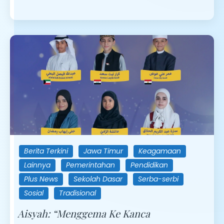
Berita Terkini
Jawa Timur
Keagamaan
Lainnya
Pemerintahan
Pendidikan
Plus News
Sekolah Dasar
Serba-serbi
Sosial
Tradisional
Aisyah: “Menggema Ke Kanca