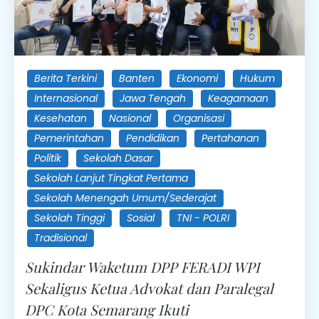
Berita Terkini
Banten
Ekonomi
Hukum
Internasional
Jawa Tengah
Keagamaan
Kesehatan
Nasional
Organisasi
Pemerintahan
Pendidikan
Pertahanan
Politik
Sekolah Dasar
Sekolah Lanjut Tingkat Pertama
Sekolah Menengah Umum/Sederajat
Sekolah Tinggi
Sosial
TNI - POLRI
Tradisional
Sukindar Waketum DPP FERADI WPI
Sekaligus Ketua Advokat dan Paralegal
DPC Kota Semarang Ikuti