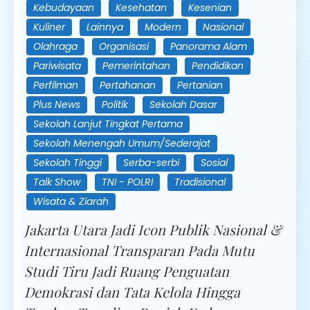
Kebudayaan
Kesehatan
Kesenian
Kuliner
Lainnya
Modern
Nasional
Olahraga
Organisasi
Panorama Alam
Pariwisata
Pemerintahan
Pendidikan
Perfilman
Pertahanan
Pertanian
Plus News
Politik
Sekolah Dasar
Sekolah Lanjut Tingkat Pertama
Sekolah Menengah Umum/Sederajat
Sekolah Tinggi
Serba-serbi
Sosial
Talk Show
TNI - POLRI
Tradisional
Wisata & Ziarah
Jakarta Utara Jadi Icon Publik Nasional &
Internasional Transparan Pada Mutu
Studi Tiru Jadi Ruang Penguatan
Demokrasi dan Tata Kelola Hingga