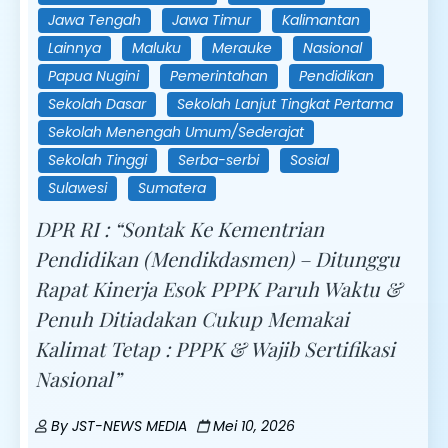
Jawa Tengah
Jawa Timur
Kalimantan
Lainnya
Maluku
Merauke
Nasional
Papua Nugini
Pemerintahan
Pendidikan
Sekolah Dasar
Sekolah Lanjut Tingkat Pertama
Sekolah Menengah Umum/Sederajat
Sekolah Tinggi
Serba-serbi
Sosial
Sulawesi
Sumatera
DPR RI : “Sontak Ke Kementrian
Pendidikan (Mendikdasmen) – Ditunggu
Rapat Kinerja Esok PPPK Paruh Waktu &
Penuh Ditiadakan Cukup Memakai
Kalimat Tetap : PPPK & Wajib Sertifikasi
Nasional”
By
JST-NEWS MEDIA
Mei 10, 2026