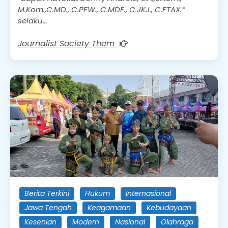
M.Kom.,C.MD., C.PFW., C.MDF., C.JKJ., C.FTAX.*
selaku…
Journalist Society Them
Berita Terkini
Hukum
Internasional
Jawa Tengah
Keagamaan
Kebudayaan
Kesenian
Modern
Nasional
Olahraga