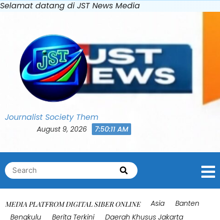
Skip
Selamat datang di JST News Media
Bahasa Indonesia
to
content
Journalist Society Them
August 9, 2026
7:50:13 AM
Search
Search
for:
Asia
Banten
MEDIA PLATFROM DIGITAL SIBER ONLINE
Bengkulu
Berita Terkini
Daerah Khusus Jakarta