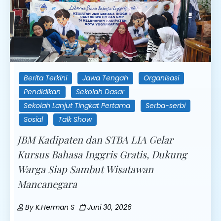
Berita Terkini
Jawa Tengah
Organisasi
Pendidikan
Sekolah Dasar
Sekolah Lanjut Tingkat Pertama
Serba-serbi
Sosial
Talk Show
JBM Kadipaten dan STBA LIA Gelar
Kursus Bahasa Inggris Gratis, Dukung
Warga Siap Sambut Wisatawan
Mancanegara
By
K.Herman S
Juni 30, 2026