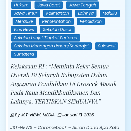
Hukum
Jawa Barat
Jawa Tengah
Jawa Timur
Kalimantan
Lainnya
Maluku
Merauke
Pemerintahan
Pendidikan
Plus News
Sekolah Dasar
Sekolah Lanjut Tingkat Pertama
Sekolah Menengah Umum/Sederajat
Sulawesi
Sumatera
Kejaksaan RI : “Meminta Kejar Semua
Daerah Di Seluruh Kabupaten Dalam
Anggaran Pendidikan Di Kroscek Masuk
Pada Rana Mendikbudiksmen Dan
Lainnya, TERTIBKAN SEMUANYA”
By
JST-NEWS MEDIA
Januari 13, 2026
JST-NEWS – Chromebook – Aliran Dana Apa Kata