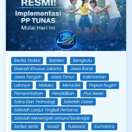
Berita Terkini
Banten
Bengkulu
Daerah Khusus Jakarta
Jawa Barat
Jawa Tengah
Jawa Timur
Kalimantan
Lainnya
Maluku
Merauke
Papua Nugini
Pemerintahan
Pendidikan
Plus News
Sains Dan Teknologi
Sekolah Dasar
Sekolah Lanjut Tingkat Pertama
Sekolah Menengah Umum/Sederajat
Serba-serbi
Sosial
Sulawesi
Sumatera