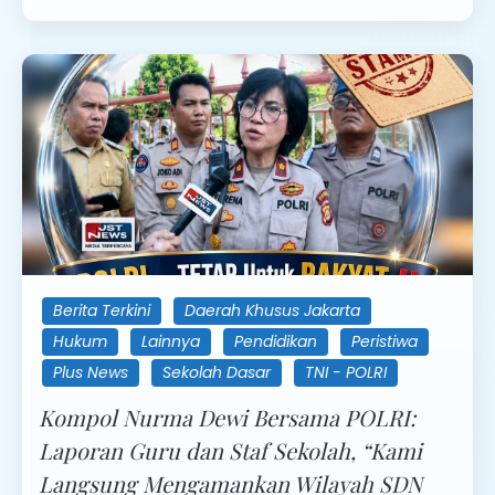
Berita Terkini
Daerah Khusus Jakarta
Hukum
Lainnya
Pendidikan
Peristiwa
Plus News
Sekolah Dasar
TNI - POLRI
Kompol Nurma Dewi Bersama POLRI:
Laporan Guru dan Staf Sekolah, “Kami
Langsung Mengamankan Wilayah SDN