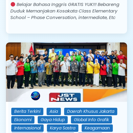
Belajar Bahasa Inggris GRATIS YUK!!! Bebareng
Duduk Memanjakan Kosakata Class Elementary
School – Phase Conversation, intermediate, Etc
Berita Terkini
Asia
Daerah Khusus Jakarta
Ekonomi
Gaya Hidup
Global Info Grafik
Internasional
Karya Sastra
Keagamaan