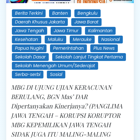
Berita Terkini
Banten
Bengkulu
Daerah Khusus Jakarta
Jawa Barat
Jawa Tengah
Jawa Timur
Kalimantan
Kesehatan
Maluku
Merauke
Nasional
Papua Nugini
Pemerintahan
Plus News
Sekolah Dasar
Sekolah Lanjut Tingkat Pertama
Sekolah Menengah Umum/Sederajat
Serba-serbi
Sosial
MBG DI UJUNG UJIAN KERACUNAN
BERULANG, BGN Mas’ DAR
Dipertanyakan Kinerjanya? (PANGLIMA
JAWA TENGAH – KORUPSI KORUPTOR
MBG KEPEMILIKAN JAWA TENGAH
SIDAK JUGA ITU MALING-MALING