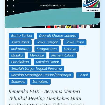
Berita Terkini
Daerah Khusus Jakarta
Jawa Barat
Jawa Tengah
Jawa Timur
Kalimantan
Keagamaan
Lainnya
Maluku
Merauke
Pemerintahan
Pendidikan
Sekolah Dasar
Sekolah Lanjut Tingkat Pertama
Sekolah Menengah Umum/Sederajat
Sosial
Sulawesi
Sumatera
Kemenko PMK – Bersama Menteri
Tehnikal Meeting Membahas Mutu