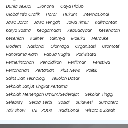
Dunia Sexual
Ekonomi
Gaya Hidup
Global Info Grafik
Horor
Hukum
Internasional
Jawa Barat
Jawa Tengah
Jawa Timur
Kalimantan
Karya Sastra
Keagamaan
Kebudayaan
Kesehatan
Kesenian
Kuliner
Lainnya
Maluku
Merauke
Modern
Nasional
Olahraga
Organisasi
Otomotif
Panorama Alam
Papua Nugini
Pariwisata
Pemerintahan
Pendidikan
Perfilman
Peristiwa
Pertahanan
Pertanian
Plus News
Politik
Sains Dan Teknologi
Sekolah Dasar
Sekolah Lanjut Tingkat Pertama
Sekolah Menengah Umum/Sederajat
Sekolah Tinggi
Selebrity
Serba-serbi
Sosial
Sulawesi
Sumatera
Talk Show
TNI - POLRI
Tradisional
Wisata & Ziarah