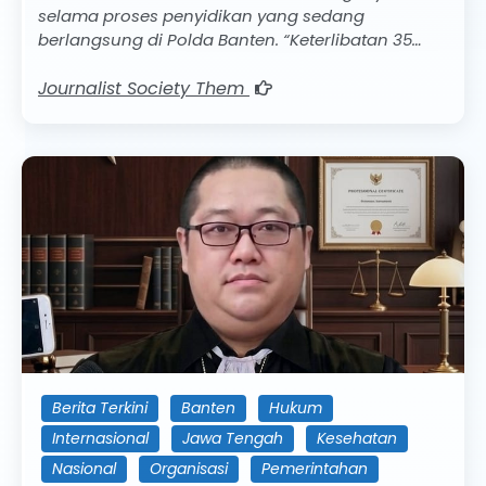
selama proses penyidikan yang sedang
berlangsung di Polda Banten. “Keterlibatan 35…
Journalist Society Them
Berita Terkini
Banten
Hukum
Internasional
Jawa Tengah
Kesehatan
Nasional
Organisasi
Pemerintahan