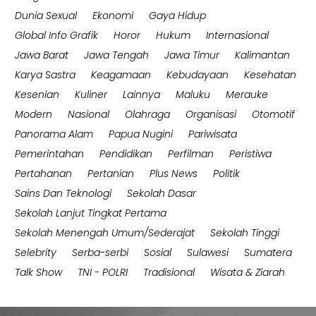
Dunia Sexual
Ekonomi
Gaya Hidup
Global Info Grafik
Horor
Hukum
Internasional
Jawa Barat
Jawa Tengah
Jawa Timur
Kalimantan
Karya Sastra
Keagamaan
Kebudayaan
Kesehatan
Kesenian
Kuliner
Lainnya
Maluku
Merauke
Modern
Nasional
Olahraga
Organisasi
Otomotif
Panorama Alam
Papua Nugini
Pariwisata
Pemerintahan
Pendidikan
Perfilman
Peristiwa
Pertahanan
Pertanian
Plus News
Politik
Sains Dan Teknologi
Sekolah Dasar
Sekolah Lanjut Tingkat Pertama
Sekolah Menengah Umum/Sederajat
Sekolah Tinggi
Selebrity
Serba-serbi
Sosial
Sulawesi
Sumatera
Talk Show
TNI - POLRI
Tradisional
Wisata & Ziarah