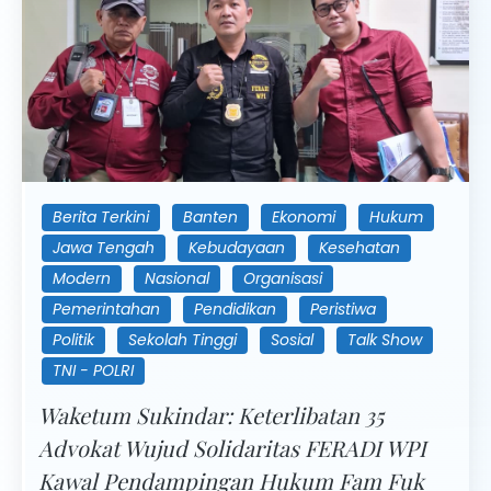
Berita Terkini
Banten
Ekonomi
Hukum
Jawa Tengah
Kebudayaan
Kesehatan
Modern
Nasional
Organisasi
Pemerintahan
Pendidikan
Peristiwa
Politik
Sekolah Tinggi
Sosial
Talk Show
TNI - POLRI
Waketum Sukindar: Keterlibatan 35
Advokat Wujud Solidaritas FERADI WPI
Kawal Pendampingan Hukum Fam Fuk