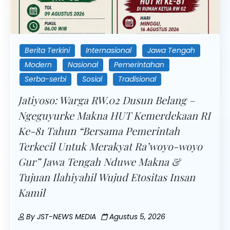
Berita Terkini
Internasional
Jawa Tengah
Modern
Nasional
Pemerintahan
Serba-serbi
Sosial
Tradisional
Jatiyoso: Warga RW.02 Dusun Belang –
Ngeguyurke Makna HUT Kemerdekaan RI
Ke-81 Tahun “Bersama Pemerintah
Terkecil Untuk Merakyat Ra’woyo-woyo
Gur” Jawa Tengah Nduwe Makna &
Tujuan Ilahiyahil Wujud Etositas Insan
Kamil
By
JST-NEWS MEDIA
Agustus 5, 2026