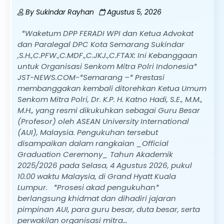
By
Sukindar Rayhan
Agustus 5, 2026
*Waketum DPP FERADI WPI dan Ketua Advokat
dan Paralegal DPC Kota Semarang Sukindar
,S.H.,C.PFW.,C.MDF.,C.JKJ.,C.FTAX: Ini Kebanggaan
untuk Organisasi Senkom Mitra Polri Indonesia*
JST-NEWS.COM-*Semarang –* Prestasi
membanggakan kembali ditorehkan Ketua Umum
Senkom Mitra Polri, Dr. K.P. H. Katno Hadi, S.E., M.M.,
M.H., yang resmi dikukuhkan sebagai Guru Besar
(Profesor) oleh ASEAN University International
(AUI), Malaysia. Pengukuhan tersebut
disampaikan dalam rangkaian _Official
Graduation Ceremony_ Tahun Akademik
2025/2026 pada Selasa, 4 Agustus 2026, pukul
10.00 waktu Malaysia, di Grand Hyatt Kuala
Lumpur. *Prosesi akad pengukuhan*
berlangsung khidmat dan dihadiri jajaran
pimpinan AUI, para guru besar, duta besar, serta
perwakilan organisasi mitra…