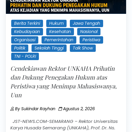
Berita Terkini
Hukum
Jawa Tengah
Kebudayaan
Kesehatan
Nasional
Organisasi
Pemerintahan
Peristiwa
Politik
Sekolah Tinggi
Talk Show
TNI - POLRI
Cendekiawan Rektor UNKAHA Prihatin
dan Dukung Penegakan Hukum atas
Peristiwa yang Menimpa Mahasiswanya,
Uun
By
Sukindar Rayhan
Agustus 2, 2026
JST-NEWS.COM-SEMARANG – Rektor Universitas
Karya Husada Semarang (UNKAHA), Prof. Dr. Ns.