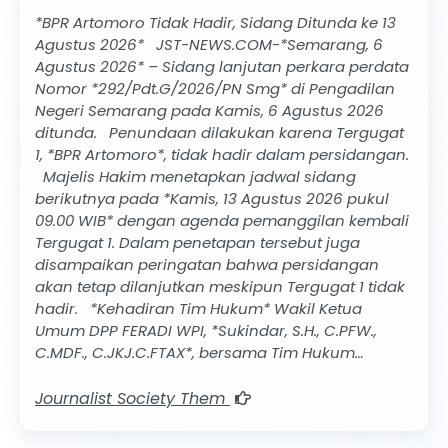
*BPR Artomoro Tidak Hadir, Sidang Ditunda ke 13
Agustus 2026* JST-NEWS.COM-*Semarang, 6
Agustus 2026* – Sidang lanjutan perkara perdata
Nomor *292/Pdt.G/2026/PN Smg* di Pengadilan
Negeri Semarang pada Kamis, 6 Agustus 2026
ditunda. Penundaan dilakukan karena Tergugat
1, *BPR Artomoro*, tidak hadir dalam persidangan.
Majelis Hakim menetapkan jadwal sidang
berikutnya pada *Kamis, 13 Agustus 2026 pukul
09.00 WIB* dengan agenda pemanggilan kembali
Tergugat 1. Dalam penetapan tersebut juga
disampaikan peringatan bahwa persidangan
akan tetap dilanjutkan meskipun Tergugat 1 tidak
hadir. *Kehadiran Tim Hukum* Wakil Ketua
Umum DPP FERADI WPI, *Sukindar, S.H., C.PFW.,
C.MDF., C.JKJ.C.FTAX*, bersama Tim Hukum…
Journalist Society Them