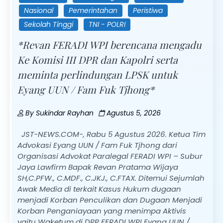
Nasional
Pemerintahan
Peristiwa
Sekolah Tinggi
TNI - POLRI
*Revan FERADI WPI berencana mengadu
Ke Komisi III DPR dan Kapolri serta
meminta perlindungan LPSK untuk
Eyang UUN / Fam Fuk Tjhong*
By
Sukindar Rayhan
Agustus 5, 2026
JST-NEWS.COM-, Rabu 5 Agustus 2026. Ketua Tim
Advokasi Eyang UUN / Fam Fuk Tjhong dari
Organisasi Advokat Paralegal FERADI WPI – Subur
Jaya Lawfirm Bapak Revan Pratama Wijaya
SH,C.PFW., C.MDF., C.JKJ., C.FTAX. Ditemui Sejumlah
Awak Media di terkait Kasus Hukum dugaan
menjadi Korban Penculikan dan Dugaan Menjadi
Korban Penganiayaan yang menimpa Aktivis
yaitu Waketum di DPP FERADI WPI Eyang UUN /