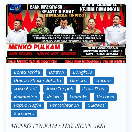
Berita Terkini
Banten
Bengkulu
Daerah Khusus Jakarta
Ekonomi
Hukum
Jawa Barat
Jawa Tengah
Jawa Timur
Kalimantan
Maluku
Merauke
Nasional
Papua Nugini
Pemerintahan
Sulawesi
Sumatera
MENKO POLKAM : TEGASKAN AKSI