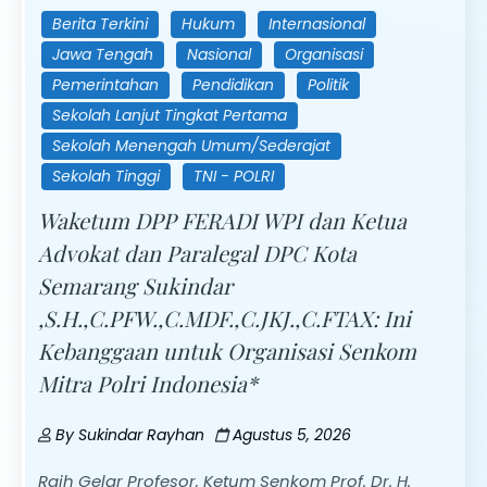
Berita Terkini
Hukum
Internasional
Jawa Tengah
Nasional
Organisasi
Pemerintahan
Pendidikan
Politik
Sekolah Lanjut Tingkat Pertama
Sekolah Menengah Umum/Sederajat
Sekolah Tinggi
TNI - POLRI
Waketum DPP FERADI WPI dan Ketua
Advokat dan Paralegal DPC Kota
Semarang Sukindar
,S.H.,C.PFW.,C.MDF.,C.JKJ.,C.FTAX: Ini
Kebanggaan untuk Organisasi Senkom
Mitra Polri Indonesia*
By
Sukindar Rayhan
Agustus 5, 2026
Raih Gelar Profesor, Ketum Senkom Prof. Dr. H.