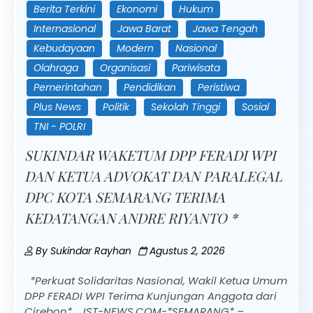
Berita Terkini
Ekonomi
Hukum
Internasional
Jawa Barat
Jawa Tengah
Kebudayaan
Modern
Nasional
Olahraga
Organisasi
Pariwisata
Pemerintahan
Pendidikan
Peristiwa
Plus News
Politik
Sekolah Tinggi
Sosial
TNI - POLRI
SUKINDAR WAKETUM DPP FERADI WPI
DAN KETUA ADVOKAT DAN PARALEGAL
DPC KOTA SEMARANG TERIMA
KEDATANGAN ANDRE RIYANTO *
By
Sukindar Rayhan
Agustus 2, 2026
*Perkuat Solidaritas Nasional, Wakil Ketua Umum
DPP FERADI WPI Terima Kunjungan Anggota dari
Cirebon* JST-NEWS.COM-*SEMARANG* –