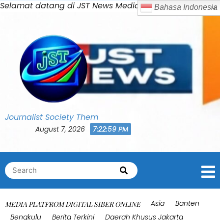
Skip
Selamat datang di JST News Media
to
content
Journalist Society Them
August 7, 2026
7:23:02 PM
Search
Search
for:
Asia
Banten
MEDIA PLATFROM DIGITAL SIBER ONLINE
Bengkulu
Berita Terkini
Daerah Khusus Jakarta