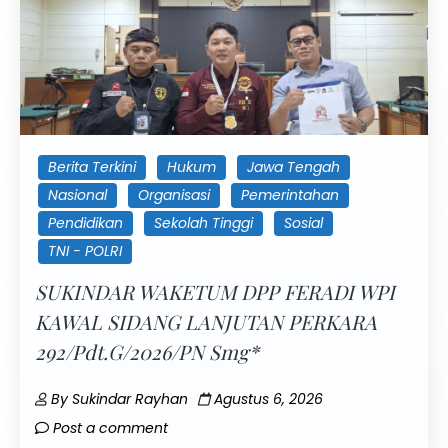
Berita Terkini
Hukum
Jawa Tengah
Nasional
Organisasi
Pemerintahan
Pendidikan
Sekolah Tinggi
Sosial
TNI - POLRI
SUKINDAR WAKETUM DPP FERADI WPI
KAWAL SIDANG LANJUTAN PERKARA
292/Pdt.G/2026/PN Smg*
By
Sukindar Rayhan
Agustus 6, 2026
Post a comment