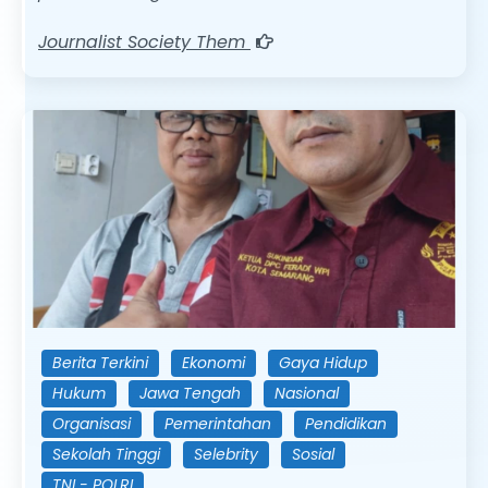
Journalist Society Them
Berita Terkini
Ekonomi
Gaya Hidup
Hukum
Jawa Tengah
Nasional
Organisasi
Pemerintahan
Pendidikan
Sekolah Tinggi
Selebrity
Sosial
TNI - POLRI