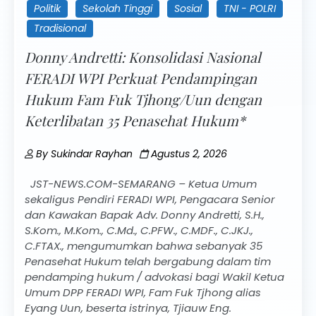
Politik
Sekolah Tinggi
Sosial
TNI - POLRI
Tradisional
Donny Andretti: Konsolidasi Nasional
FERADI WPI Perkuat Pendampingan
Hukum Fam Fuk Tjhong/Uun dengan
Keterlibatan 35 Penasehat Hukum*
By
Sukindar Rayhan
Agustus 2, 2026
JST-NEWS.COM-SEMARANG – Ketua Umum
sekaligus Pendiri FERADI WPI, Pengacara Senior
dan Kawakan Bapak Adv. Donny Andretti, S.H.,
S.Kom., M.Kom., C.Md., C.PFW., C.MDF., C.JKJ.,
C.FTAX., mengumumkan bahwa sebanyak 35
Penasehat Hukum telah bergabung dalam tim
pendamping hukum / advokasi bagi Wakil Ketua
Umum DPP FERADI WPI, Fam Fuk Tjhong alias
Eyang Uun, beserta istrinya, Tjiauw Eng.