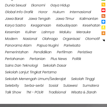
Dunia Sexual
Ekonomi
Gaya Hidup
Global Info Grafik
Horor
Hukum
Internasional
Jawa Barat
Jawa Tengah
Jawa Timur
Kalimantan
Karya Sastra
Keagamaan
Kebudayaan
Kesehatan
Kesenian
Kuliner
Lainnya
Maluku
Merauke
Modern
Nasional
Olahraga
Organisasi
Otomotif
Panorama Alam
Papua Nugini
Pariwisata
Pemerintahan
Pendidikan
Perfilman
Peristiwa
Pertahanan
Pertanian
Plus News
Politik
Sains Dan Teknologi
Sekolah Dasar
Sekolah Lanjut Tingkat Pertama
Sekolah Menengah Umum/Sederajat
Sekolah Tinggi
Selebrity
Serba-serbi
Sosial
Sulawesi
Sumatera
Talk Show
TNI - POLRI
Tradisional
Wisata & Ziarah