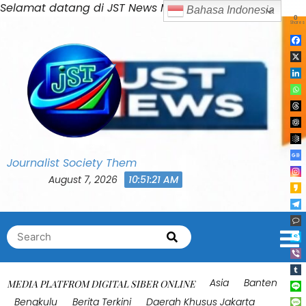
Skip
Selamat datang di JST News Media
Bahasa Indonesia
0
to
Shares
content
Journalist Society Them
August 7, 2026
10:51:24 AM
Search
Search
for:
Asia
Banten
MEDIA PLATFROM DIGITAL SIBER ONLINE
Bengkulu
Berita Terkini
Daerah Khusus Jakarta