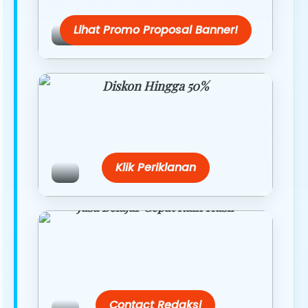
Lihat Promo Proposal Banner!
Diskon Hingga 50%
Belanja lebih hemat dengan promo
eksklusif.
Klik Periklanan
Jasa Belajar Cepat Raih Hasil
Temukan paket modul kami nanti di
link/site praktis dengan harga
terbaik.
Contact Redaksi