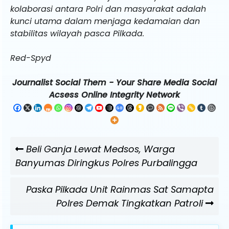
kolaborasi antara Polri dan masyarakat adalah
kunci utama dalam menjaga kedamaian dan
stabilitas wilayah pasca Pilkada.
Red-Spyd
Journalist Social Them - Your Share Media Social
Acsess Online Integrity Network
Navigasi
Previous
Beli Ganja Lewat Medsos, Warga
pos
Post
Banyumas Diringkus Polres Purbalingga
Next
Paska Pilkada Unit Rainmas Sat Samapta
Post
Polres Demak Tingkatkan Patroli