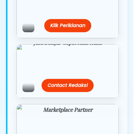
Belanja lebih hemat dengan promo
eksklusif.
Klik Periklanan
Jasa Belajar Cepat Raih Hasil
Temukan paket modul kami nanti di
link/site praktis dengan harga
terbaik.
Contact Redaksi
Marketplace Partner
Promo resmi dari berbagai merchant
terpercaya.