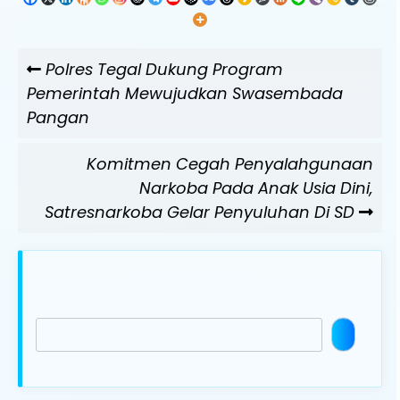
Navigasi
Previous
Polres Tegal Dukung Program
pos
Post
Pemerintah Mewujudkan Swasembada
Pangan
Next
Komitmen Cegah Penyalahgunaan
Post
Narkoba Pada Anak Usia Dini,
Satresnarkoba Gelar Penyuluhan Di SD