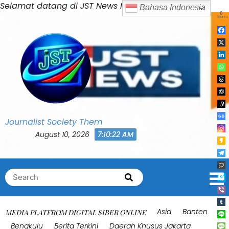
Skip
Selamat datang di JST News Media
Bahasa Indonesia
0
to
Shares
content
Journalist Society Them
August 10, 2026
7:10:26 AM
Search
Search
for:
Asia
Banten
MEDIA PLATFROM DIGITAL SIBER ONLINE
Bengkulu
Berita Terkini
Daerah Khusus Jakarta