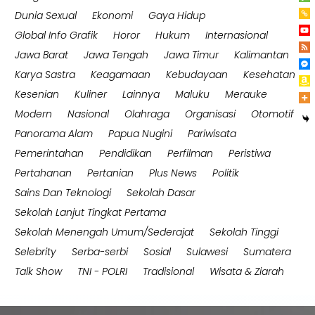
Dunia Sexual
Ekonomi
Gaya Hidup
Global Info Grafik
Horor
Hukum
Internasional
Jawa Barat
Jawa Tengah
Jawa Timur
Kalimantan
Karya Sastra
Keagamaan
Kebudayaan
Kesehatan
Kesenian
Kuliner
Lainnya
Maluku
Merauke
Modern
Nasional
Olahraga
Organisasi
Otomotif
Panorama Alam
Papua Nugini
Pariwisata
Pemerintahan
Pendidikan
Perfilman
Peristiwa
Pertahanan
Pertanian
Plus News
Politik
Sains Dan Teknologi
Sekolah Dasar
Sekolah Lanjut Tingkat Pertama
Sekolah Menengah Umum/Sederajat
Sekolah Tinggi
Selebrity
Serba-serbi
Sosial
Sulawesi
Sumatera
Talk Show
TNI - POLRI
Tradisional
Wisata & Ziarah