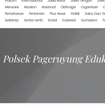
Hukum
Internasional
Jawa Barat
Jawa Tengah
Jawa
Merauke
Modern
Nasional
Olahraga
Organisasi
O
Pertahanan
Pertanian
Plus News
Politik
Sains Dan T
Selebrity
Serba-serbi
Sosial
Sulawesi
Sumatera
T
Polsek Pageruyung Eduk