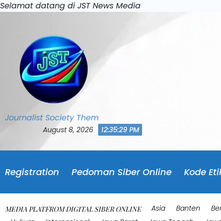
Skip
Selamat datang di JST News Media
to
content
Journalist Society Them
August 8, 2026
12:35:32 PM
Registration
Pedoman Siber Online
Kode Eti
Asia
Banten
Be
MEDIA PLATFROM DIGITAL SIBER ONLINE