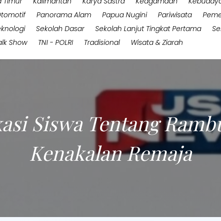
 Timur
Kalimantan
Karya Sastra
Keagamaan
Kebuday
tomotif
Panorama Alam
Papua Nugini
Pariwisata
Peme
eknologi
Sekolah Dasar
Sekolah Lanjut Tingkat Pertama
Se
alk Show
TNI - POLRI
Tradisional
Wisata & Ziarah
asi Siswa Tentang Rambu
Kenakalan Remaja