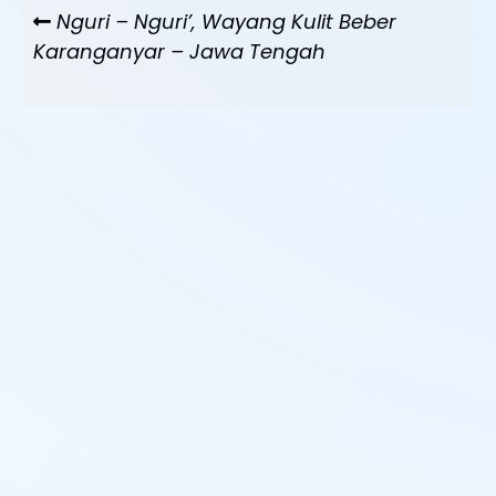
Navigasi
Previous
Nguri – Nguri’, Wayang Kulit Beber
pos
Post
Karanganyar – Jawa Tengah