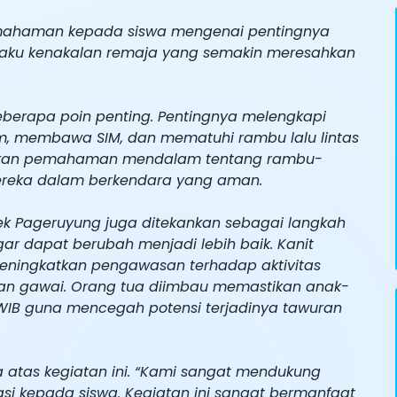
emahaman kepada siswa mengenai pentingnya
ilaku kenakalan remaja yang semakin meresahkan
erapa poin penting. Pentingnya melengkapi
, membawa SIM, dan mematuhi rambu lalu lintas
iberikan pemahaman mendalam tentang rambu-
ereka dalam berkendara yang aman.
sek Pageruyung juga ditekankan sebagai langkah
r dapat berubah menjadi lebih baik. Kanit
eningkatkan pengawasan terhadap aktivitas
n gawai. Orang tua diimbau memastikan anak-
WIB guna mencegah potensi terjadinya tawuran
 atas kegiatan ini. “Kami sangat mendukung
i kepada siswa. Kegiatan ini sangat bermanfaat