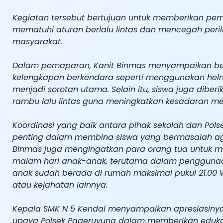
Kegiatan tersebut bertujuan untuk memberikan p
mematuhi aturan berlalu lintas dan mencegah per
masyarakat.
Dalam pemaparan, Kanit Binmas menyampaikan beb
kelengkapan berkendara seperti menggunakan helm
menjadi sorotan utama. Selain itu, siswa juga d
rambu lalu lintas guna meningkatkan kesadaran m
Koordinasi yang baik antara pihak sekolah dan Pol
penting dalam membina siswa yang bermasalah aga
Binmas juga mengingatkan para orang tua untuk m
malam hari anak-anak, terutama dalam penggunaa
anak sudah berada di rumah maksimal pukul 21.00 
atau kejahatan lainnya.
Kepala SMK N 5 Kendal menyampaikan apresiasinya
upaya Polsek Pageruyung dalam memberikan edukas