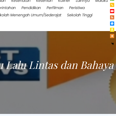
aan
Kesehatan
Kesenian
Kuliner
Lainnya
Maluku
rintahan
Pendidikan
Perfilman
Peristiwa
kolah Menengah Umum/Sederajat
Sekolah Tinggi
 Lalu Lintas dan Bahaya