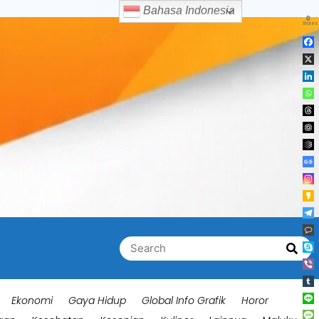
Bahasa Indonesia
0
Shares
Search
Searc
for:
Ekonomi
Gaya Hidup
Global Info Grafik
Horor