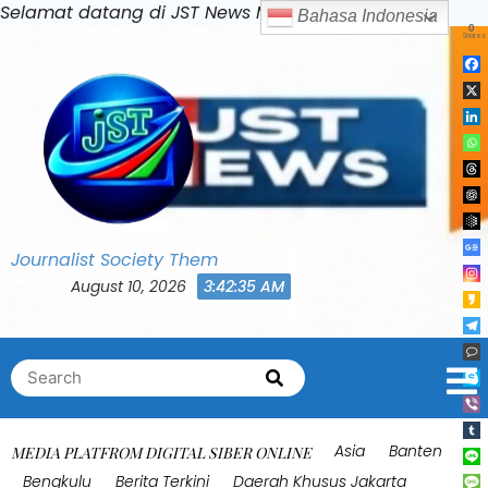
Skip
Selamat datang di JST News Media
Bahasa Indonesia
to
content
Journalist Society Them
August 10, 2026
3:42:39 AM
Search
Search
for:
Asia
Banten
MEDIA PLATFROM DIGITAL SIBER ONLINE
Bengkulu
Berita Terkini
Daerah Khusus Jakarta