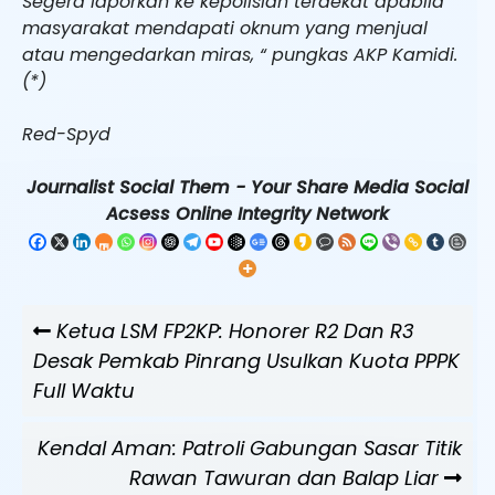
Segera laporkan ke kepolisian terdekat apabila
masyarakat mendapati oknum yang menjual
atau mengedarkan miras, “ pungkas AKP Kamidi.
(*)
Red-Spyd
Journalist Social Them - Your Share Media Social
Acsess Online Integrity Network
Navigasi
Previous
Ketua LSM FP2KP: Honorer R2 Dan R3
pos
Post
Desak Pemkab Pinrang Usulkan Kuota PPPK
Full Waktu
Next
Kendal Aman: Patroli Gabungan Sasar Titik
Post
Rawan Tawuran dan Balap Liar