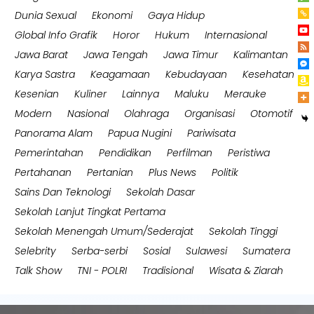
Dunia Sexual
Ekonomi
Gaya Hidup
Global Info Grafik
Horor
Hukum
Internasional
Jawa Barat
Jawa Tengah
Jawa Timur
Kalimantan
Karya Sastra
Keagamaan
Kebudayaan
Kesehatan
Kesenian
Kuliner
Lainnya
Maluku
Merauke
Modern
Nasional
Olahraga
Organisasi
Otomotif
Panorama Alam
Papua Nugini
Pariwisata
Pemerintahan
Pendidikan
Perfilman
Peristiwa
Pertahanan
Pertanian
Plus News
Politik
Sains Dan Teknologi
Sekolah Dasar
Sekolah Lanjut Tingkat Pertama
Sekolah Menengah Umum/Sederajat
Sekolah Tinggi
Selebrity
Serba-serbi
Sosial
Sulawesi
Sumatera
Talk Show
TNI - POLRI
Tradisional
Wisata & Ziarah