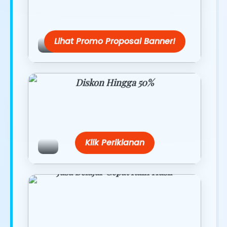
Dapatkan penawaran spesial hanya
hari ini.
Lihat Promo Proposal Banner!
Diskon Hingga 50%
Belanja lebih hemat dengan promo
eksklusif.
Klik Periklanan
Jasa Belajar Cepat Raih Hasil
Temukan paket modul kami nanti di
link/site praktis dengan harga
terbaik.