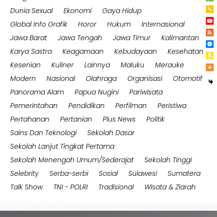
Dunia Sexual
Ekonomi
Gaya Hidup
Global Info Grafik
Horor
Hukum
Internasional
Jawa Barat
Jawa Tengah
Jawa Timur
Kalimantan
Karya Sastra
Keagamaan
Kebudayaan
Kesehatan
Kesenian
Kuliner
Lainnya
Maluku
Merauke
Modern
Nasional
Olahraga
Organisasi
Otomotif
Panorama Alam
Papua Nugini
Pariwisata
Pemerintahan
Pendidikan
Perfilman
Peristiwa
Pertahanan
Pertanian
Plus News
Politik
Sains Dan Teknologi
Sekolah Dasar
Sekolah Lanjut Tingkat Pertama
Sekolah Menengah Umum/Sederajat
Sekolah Tinggi
Selebrity
Serba-serbi
Sosial
Sulawesi
Sumatera
Talk Show
TNI - POLRI
Tradisional
Wisata & Ziarah