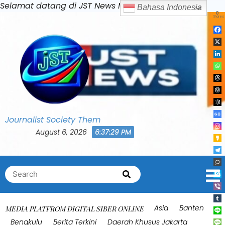
Skip
Selamat datang di JST News Media
to
content
Journalist Society Them
August 6, 2026
6:37:32 PM
Search
Search
for:
Asia
Banten
MEDIA PLATFROM DIGITAL SIBER ONLINE
Bengkulu
Berita Terkini
Daerah Khusus Jakarta