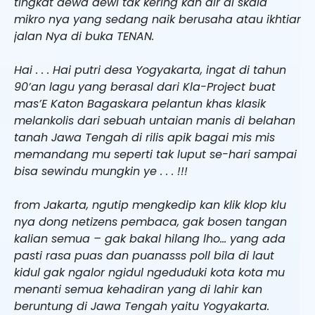
tingkat dewa dewi tak kering kan air di skala
mikro nya yang sedang naik berusaha atau ikhtiar
jalan Nya di buka TENAN.
Hai . . . Hai putri desa Yogyakarta, ingat di tahun
90’an lagu yang berasal dari Kla-Project buat
mas’E Katon Bagaskara pelantun khas klasik
melankolis dari sebuah untaian manis di belahan
tanah Jawa Tengah di rilis apik bagai mis mis
memandang mu seperti tak luput se-hari sampai
bisa sewindu mungkin ye . . . !!!
from Jakarta, ngutip mengkedip kan klik klop klu
nya dong netizens pembaca, gak bosen tangan
kalian semua – gak bakal hilang lho… yang ada
pasti rasa puas dan puanasss poll bila di laut
kidul gak ngalor ngidul ngeduduki kota kota mu
menanti semua kehadiran yang di lahir kan
beruntung di Jawa Tengah yaitu Yogyakarta.