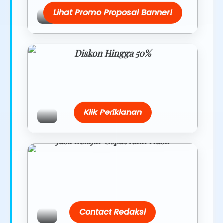
Lihat Promo Proposal Banner!
Diskon Hingga 50%
Belanja lebih hemat dengan promo
eksklusif.
Klik Periklanan
Jasa Belajar Cepat Raih Hasil
Temukan paket modul kami nanti di
link/site praktis dengan harga
terbaik.
Contact Redaksi