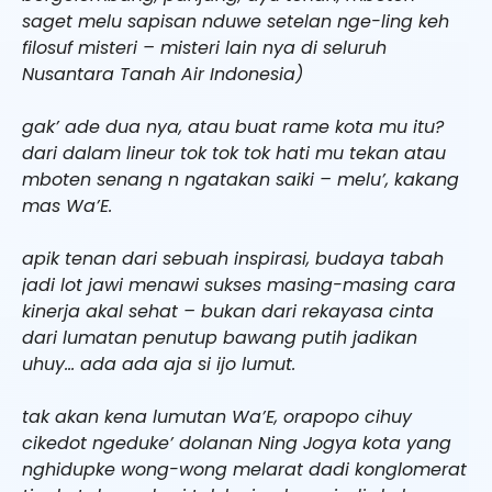
saget melu sapisan nduwe setelan nge-ling keh
filosuf misteri – misteri lain nya di seluruh
Nusantara Tanah Air Indonesia)
gak’ ade dua nya, atau buat rame kota mu itu?
dari dalam lineur tok tok tok hati mu tekan atau
mboten senang n ngatakan saiki – melu’, kakang
mas Wa’E.
apik tenan dari sebuah inspirasi, budaya tabah
jadi lot jawi menawi sukses masing-masing cara
kinerja akal sehat – bukan dari rekayasa cinta
dari lumatan penutup bawang putih jadikan
uhuy… ada ada aja si ijo lumut.
tak akan kena lumutan Wa’E, orapopo cihuy
cikedot ngeduke’ dolanan Ning Jogya kota yang
nghidupke wong-wong melarat dadi konglomerat