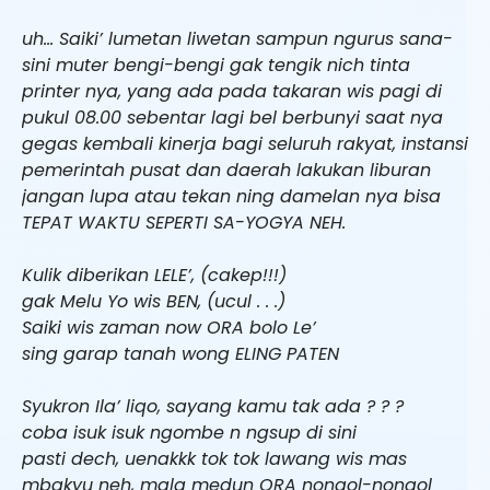
uh… Saiki’ lumetan liwetan sampun ngurus sana-
sini muter bengi-bengi gak tengik nich tinta
printer nya, yang ada pada takaran wis pagi di
pukul 08.00 sebentar lagi bel berbunyi saat nya
gegas kembali kinerja bagi seluruh rakyat, instansi
pemerintah pusat dan daerah lakukan liburan
jangan lupa atau tekan ning damelan nya bisa
TEPAT WAKTU SEPERTI SA-YOGYA NEH.
Kulik diberikan LELE’, (cakep!!!)
gak Melu Yo wis BEN, (ucul . . .)
Saiki wis zaman now ORA bolo Le’
sing garap tanah wong ELING PATEN
Syukron Ila’ liqo, sayang kamu tak ada ? ? ?
coba isuk isuk ngombe n ngsup di sini
pasti dech, uenakkk tok tok lawang wis mas
mbakyu neh, mala medun ORA nongol-nongol