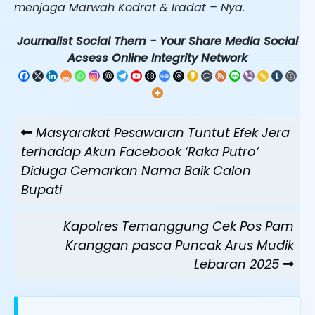
menjaga Marwah Kodrat & Iradat – Nya.
Journalist Social Them - Your Share Media Social
Acsess Online Integrity Network
Navigasi
Previous
Masyarakat Pesawaran Tuntut Efek Jera
pos
Post
terhadap Akun Facebook ‘Raka Putro’
Diduga Cemarkan Nama Baik Calon
Bupati
Next
Kapolres Temanggung Cek Pos Pam
Post
Kranggan pasca Puncak Arus Mudik
Lebaran 2025