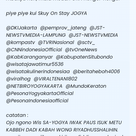
piye piye kui Skuy On Stay JOGYA
‎⁨@DKIJakarta⁩ ‎⁨@pemprov_jateng⁩ ‎⁨@JST-
NEWSTVMEDIA-LAMPUNG⁩ ‎⁨@JST-NEWSTVMEDIA⁩
‎⁨@kompastv⁩ ‎⁨@TVRINasional⁩ ‎⁨@sctv_⁩
‎⁨@CNNindonesiaOfficial⁩ ‎⁨@tvOneNews⁩
‎⁨@KabKaranganyar⁩ ‎⁨@KabupatenSitubondo⁩
‎⁨@wisatajawatimur5536⁩
‎⁨@wisatakulinerindonesiaa⁩ ‎⁨@beritaheboh4006⁩
‎⁨@viralhog⁩ ‎⁨@VIRALTENAN1802⁩
‎⁨@NETBIROYOGYAKARTA⁩ ‎⁨@MundoKeraton⁩
‎⁨@PesonaYogyakartaOfficial⁩
‎⁨@PesonaIndonesiaofficial⁩
catatan :
Ojo ngono Wis SA-YOGYA IWAK PAUS ISUK METU
KABBEH DADI KABAH WONG RIYADHUSSHALIHIN.