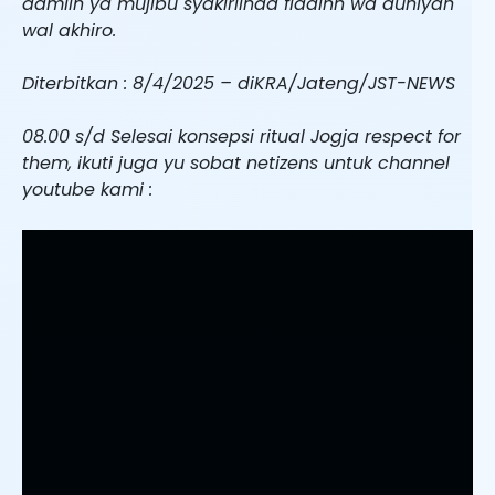
aamiin ya mujibu syakiriinaa fiddinn wa duniyah
wal akhiro.
Diterbitkan : 8/4/2025 – diKRA/Jateng/JST-NEWS
08.00 s/d Selesai konsepsi ritual Jogja respect for
them, ikuti juga yu sobat netizens untuk channel
youtube kami :