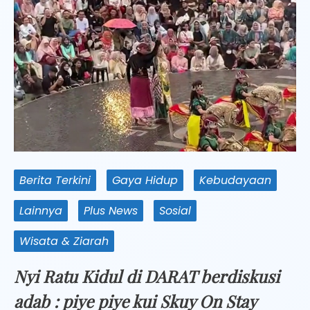
Berita Terkini
Gaya Hidup
Kebudayaan
Lainnya
Plus News
Sosial
Wisata & Ziarah
Nyi Ratu Kidul di DARAT berdiskusi
adab : piye piye kui Skuy On Stay