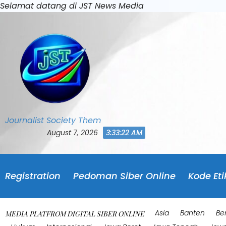
Skip
Selamat datang di JST News Media
to
content
Journalist Society Them
August 7, 2026
3:33:26 AM
Registration
Pedoman Siber Online
Kode Eti
Asia
Banten
Be
MEDIA PLATFROM DIGITAL SIBER ONLINE