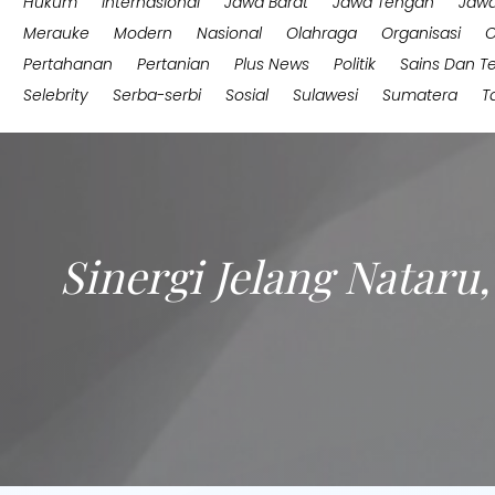
Hukum
Internasional
Jawa Barat
Jawa Tengah
Jawa
Merauke
Modern
Nasional
Olahraga
Organisasi
O
Pertahanan
Pertanian
Plus News
Politik
Sains Dan T
Selebrity
Serba-serbi
Sosial
Sulawesi
Sumatera
T
Sinergi Jelang Nataru