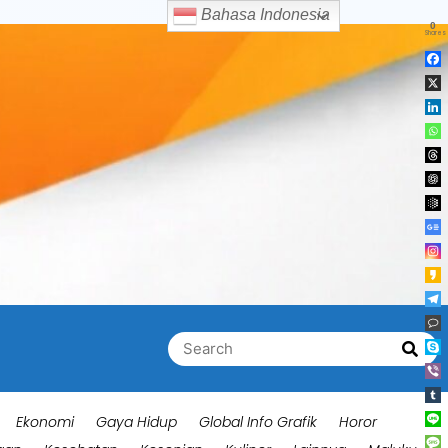
Bahasa Indonesia
0
Shares
Search
Searc
for:
Ekonomi
Gaya Hidup
Global Info Grafik
Horor