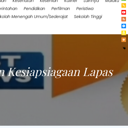
aan
Kesehatan
Kesenian
Kuliner
Lainnya
Maluku
rintahan
Pendidikan
Perfilman
Peristiwa
kolah Menengah Umum/Sederajat
Sekolah Tinggi
an Kesiapsiagaan Lapas