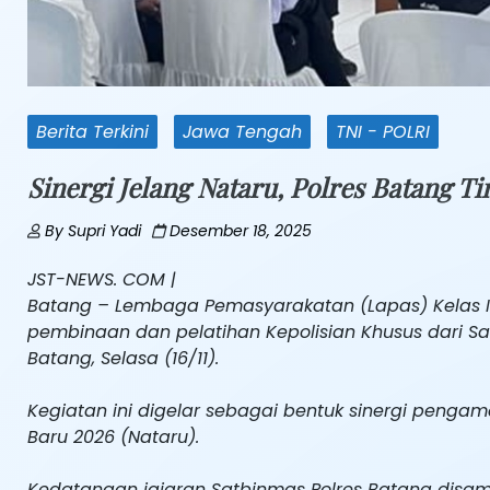
Berita Terkini
Jawa Tengah
TNI - POLRI
Sinergi Jelang Nataru, Polres Batang T
By
Supri Yadi
Desember 18, 2025
JST-NEWS. COM |
Batang – Lembaga Pemasyarakatan (Lapas) Kelas I
pembinaan dan pelatihan Kepolisian Khusus dari S
Batang, Selasa (16/11).
Kegiatan ini digelar sebagai bentuk sinergi peng
Baru 2026 (Nataru).
Kedatangan jajaran Satbinmas Polres Batang disamb