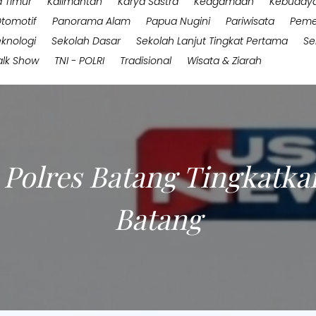
 Timur
Kalimantan
Karya Sastra
Keagamaan
Kebuday
tomotif
Panorama Alam
Papua Nugini
Pariwisata
Peme
eknologi
Sekolah Dasar
Sekolah Lanjut Tingkat Pertama
Se
alk Show
TNI - POLRI
Tradisional
Wisata & Ziarah
, Polres Batang Tingkatk
Batang