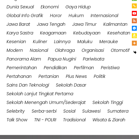
Dunia Sexual
Ekonomi
Gaya Hidup
Global Info Grafik
Horor
Hukum
Internasional
Jawa Barat
Jawa Tengah
Jawa Timur
Kalimantan
Karya Sastra
Keagamaan
Kebudayaan
Kesehatan
Kesenian
Kuliner
Lainnya
Maluku
Merauke
Modern
Nasional
Olahraga
Organisasi
Otomotif
Panorama Alam
Papua Nugini
Pariwisata
Pemerintahan
Pendidikan
Perfilman
Peristiwa
Pertahanan
Pertanian
Plus News
Politik
Sains Dan Teknologi
Sekolah Dasar
Sekolah Lanjut Tingkat Pertama
Sekolah Menengah Umum/Sederajat
Sekolah Tinggi
Selebrity
Serba-serbi
Sosial
Sulawesi
Sumatera
Talk Show
TNI - POLRI
Tradisional
Wisata & Ziarah