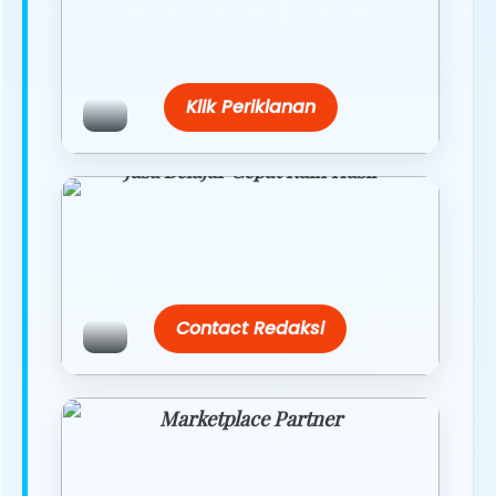
Belanja lebih hemat dengan promo
eksklusif.
Klik Periklanan
Jasa Belajar Cepat Raih Hasil
Temukan paket modul kami nanti di
link/site praktis dengan harga
terbaik.
Contact Redaksi
Marketplace Partner
Promo resmi dari berbagai merchant
terpercaya.