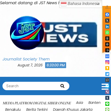
Skip
Selamat datang di JST News Media
Bahasa Indonesia
0
to
Shares
content
Journalist Society Them
August 7, 2026
6:33:04 PM
Search
Search
for:
Asia
Banten
MEDIA PLATFROM DIGITAL SIBER ONLINE
Bengkulu
Berita Terkini
Daerah Khusus Jakarta