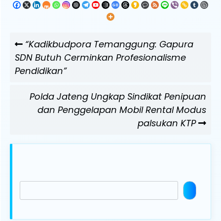
Navigasi
Previous
“Kadikbudpora Temanggung: Gapura
pos
Post
SDN Butuh Cerminkan Profesionalisme
Pendidikan”
Next
Polda Jateng Ungkap Sindikat Penipuan
Post
dan Penggelapan Mobil Rental Modus
palsukan KTP