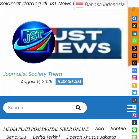
Skip
Selamat datang di JST News Media
to
content
Journalist Society Them
August 9, 2026
9:48:34 AM
Search
Search
for:
Asia
Banten
MEDIA PLATFROM DIGITAL SIBER ONLINE
Bengkulu
Berita Terkini
Daerah Khusus Jakarta