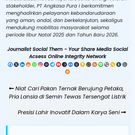
stakeholder, PT Angkasa Pura I berkomitmen
menghadirkan pelayanan kebandarudaraan
yang aman, andal, dan berkelanjutan, sekaligus
mendukung mobilitas masyarakat selama
periode libur Natal 2025 dan Tahun Baru 2026.
Journalist Social Them - Your Share Media Social
Acsess Online Integrity Network
Navigasi
Previous
Niat Cari Pakan Ternak Berujung Petaka,
pos
Post
Pria Lansia di Semin Tewas Tersengat Listrik
Next
Presisi Lahir Inovatif Dalam Karya Seni
Post