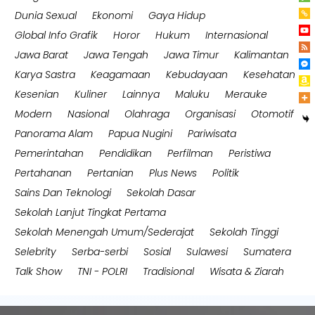
Dunia Sexual
Ekonomi
Gaya Hidup
Global Info Grafik
Horor
Hukum
Internasional
Jawa Barat
Jawa Tengah
Jawa Timur
Kalimantan
Karya Sastra
Keagamaan
Kebudayaan
Kesehatan
Kesenian
Kuliner
Lainnya
Maluku
Merauke
Modern
Nasional
Olahraga
Organisasi
Otomotif
Panorama Alam
Papua Nugini
Pariwisata
Pemerintahan
Pendidikan
Perfilman
Peristiwa
Pertahanan
Pertanian
Plus News
Politik
Sains Dan Teknologi
Sekolah Dasar
Sekolah Lanjut Tingkat Pertama
Sekolah Menengah Umum/Sederajat
Sekolah Tinggi
Selebrity
Serba-serbi
Sosial
Sulawesi
Sumatera
Talk Show
TNI - POLRI
Tradisional
Wisata & Ziarah