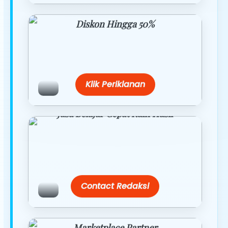
Diskon Hingga 50%
Belanja lebih hemat dengan promo
eksklusif.
Klik Periklanan
Jasa Belajar Cepat Raih Hasil
Temukan paket modul kami nanti di
link/site praktis dengan harga
terbaik.
Contact Redaksi
Marketplace Partner