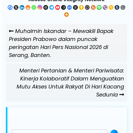
Navigasi
Previous
Muhaimin Iskandar – Mewakili Bapak
pos
Post
Presiden Prabowo dalam puncak
peringatan Hari Pers Nasional 2026 di
Serang, Banten.
Next
Menteri Pertanian & Menteri Pariwisata:
Post
Kinerja Kolaboratif Dalam Menguatkan
Mutu Akses Untuk Rakyat Di Hari Kacang
Sedunia