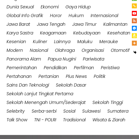
Dunia Sexual
Ekonomi
Gaya Hidup
Global Info Grafik
Horor
Hukum
Internasional
Jawa Barat
Jawa Tengah
Jawa Timur
Kalimantan
Karya Sastra
Keagamaan
Kebudayaan
Kesehatan
Kesenian
Kuliner
Lainnya
Maluku
Merauke
Modern
Nasional
Olahraga
Organisasi
Otomotif
Panorama Alam
Papua Nugini
Pariwisata
Pemerintahan
Pendidikan
Perfilman
Peristiwa
Pertahanan
Pertanian
Plus News
Politik
Sains Dan Teknologi
Sekolah Dasar
Sekolah Lanjut Tingkat Pertama
Sekolah Menengah Umum/Sederajat
Sekolah Tinggi
Selebrity
Serba-serbi
Sosial
Sulawesi
Sumatera
Talk Show
TNI - POLRI
Tradisional
Wisata & Ziarah