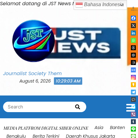
Skip
Selamat datang di JST News Media
Bahasa Indonesia
0
to
Shares
content
Journalist Society Them
August 6, 2026
10:29:07 AM
Search
Search
for:
Asia
Banten
MEDIA PLATFROM DIGITAL SIBER ONLINE
Bengkulu
Berita Terkini
Daerah Khusus Jakarta