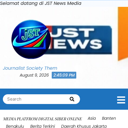
Skip
Selamat datang di JST News Media
to
content
Journalist Society Them
August 9, 2026
2:45:12 PM
Search
Search
for:
Asia
Banten
MEDIA PLATFROM DIGITAL SIBER ONLINE
Bengkulu
Berita Terkini
Daerah Khusus Jakarta