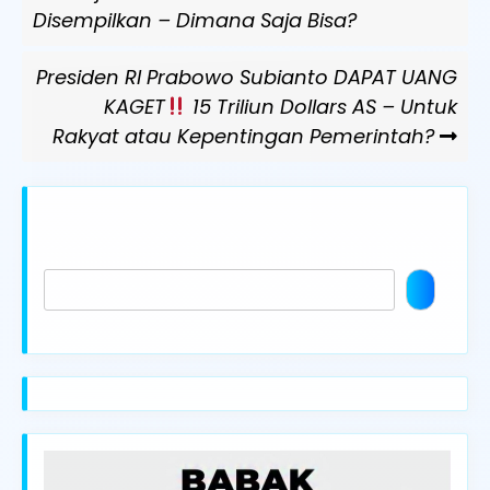
pos
Post
Disempilkan – Dimana Saja Bisa?
Next
Presiden RI Prabowo Subianto DAPAT UANG
Post
KAGET
15 Triliun Dollars AS – Untuk
Rakyat atau Kepentingan Pemerintah?