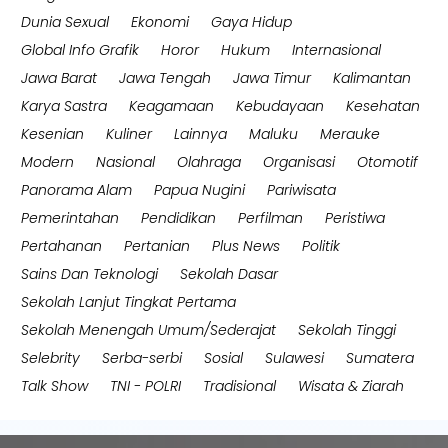
Dunia Sexual
Ekonomi
Gaya Hidup
Global Info Grafik
Horor
Hukum
Internasional
Jawa Barat
Jawa Tengah
Jawa Timur
Kalimantan
Karya Sastra
Keagamaan
Kebudayaan
Kesehatan
Kesenian
Kuliner
Lainnya
Maluku
Merauke
Modern
Nasional
Olahraga
Organisasi
Otomotif
Panorama Alam
Papua Nugini
Pariwisata
Pemerintahan
Pendidikan
Perfilman
Peristiwa
Pertahanan
Pertanian
Plus News
Politik
Sains Dan Teknologi
Sekolah Dasar
Sekolah Lanjut Tingkat Pertama
Sekolah Menengah Umum/Sederajat
Sekolah Tinggi
Selebrity
Serba-serbi
Sosial
Sulawesi
Sumatera
Talk Show
TNI - POLRI
Tradisional
Wisata & Ziarah