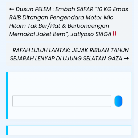
Navigasi
Previous
Dusun PELEM : Embah SAFAR “10 KG Emas
pos
Post
RAIB Ditangan Pengendara Motor Mio
Hitam Tak Ber/Plat & Berboncengan
Memakai Jaket Item”, Jatiyoso SIAGA
Next
RAFAH LULUH LANTAK: JEJAK RIBUAN TAHUN
Post
SEJARAH LENYAP DI UJUNG SELATAN GAZA