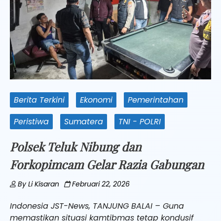
Berita Terkini
Ekonomi
Pemerintahan
Peristiwa
Sumatera
TNI - POLRI
Polsek Teluk Nibung dan
Forkopimcam Gelar Razia Gabungan
By
Li Kisaran
Februari 22, 2026
Indonesia JST-News, TANJUNG BALAI – Guna
memastikan situasi kamtibmas tetap kondusif