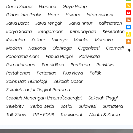
Dunia Sexual
Ekonomi
Gaya Hidup
Global Info Grafik
Horor
Hukum
Internasional
Jawa Barat
Jawa Tengah
Jawa Timur
Kalimantan
Karya Sastra
Keagamaan
Kebudayaan
Kesehatan
Kesenian
Kuliner
Lainnya
Maluku
Merauke
Modern
Nasional
Olahraga
Organisasi
Otomotif
Panorama Alam
Papua Nugini
Pariwisata
Pemerintahan
Pendidikan
Perfilman
Peristiwa
Pertahanan
Pertanian
Plus News
Politik
Sains Dan Teknologi
Sekolah Dasar
Sekolah Lanjut Tingkat Pertama
Sekolah Menengah Umum/Sederajat
Sekolah Tinggi
Selebrity
Serba-serbi
Sosial
Sulawesi
Sumatera
Talk Show
TNI - POLRI
Tradisional
Wisata & Ziarah