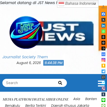
Skip
Selamat datang di JST News Media
Bahasa Indonesia
0
to
Shares
content
Journalist Society Them
August 6, 2026
6:44:41 PM
Search
Search
for:
Asia
Banten
MEDIA PLATFROM DIGITAL SIBER ONLINE
Bengkulu
Berita Terkini
Daerah Khusus Jakarta