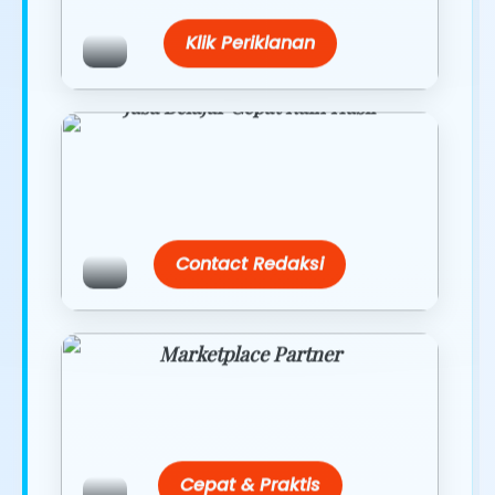
Klik Periklanan
Jasa Belajar Cepat Raih Hasil
Temukan paket modul kami nanti di
link/site praktis dengan harga
terbaik.
Contact Redaksi
Marketplace Partner
Promo resmi dari berbagai merchant
terpercaya.
Cepat & Praktis