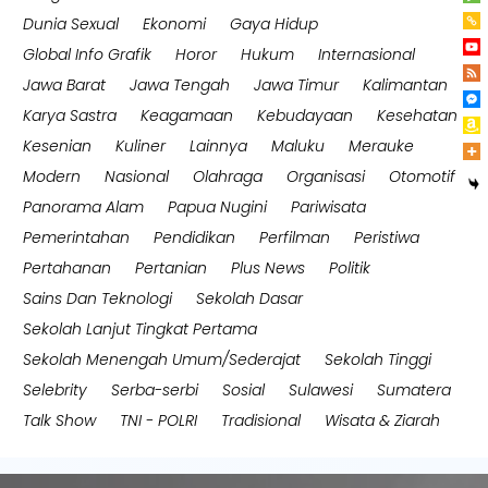
Dunia Sexual
Ekonomi
Gaya Hidup
Global Info Grafik
Horor
Hukum
Internasional
Jawa Barat
Jawa Tengah
Jawa Timur
Kalimantan
Karya Sastra
Keagamaan
Kebudayaan
Kesehatan
Kesenian
Kuliner
Lainnya
Maluku
Merauke
Modern
Nasional
Olahraga
Organisasi
Otomotif
Panorama Alam
Papua Nugini
Pariwisata
Pemerintahan
Pendidikan
Perfilman
Peristiwa
Pertahanan
Pertanian
Plus News
Politik
Sains Dan Teknologi
Sekolah Dasar
Sekolah Lanjut Tingkat Pertama
Sekolah Menengah Umum/Sederajat
Sekolah Tinggi
Selebrity
Serba-serbi
Sosial
Sulawesi
Sumatera
Talk Show
TNI - POLRI
Tradisional
Wisata & Ziarah