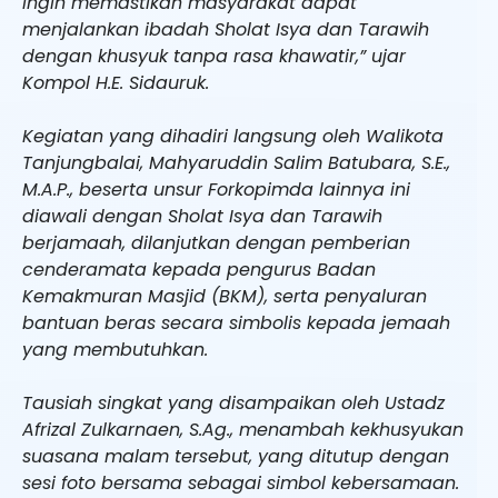
ingin memastikan masyarakat dapat
menjalankan ibadah Sholat Isya dan Tarawih
dengan khusyuk tanpa rasa khawatir,” ujar
Kompol H.E. Sidauruk.
Kegiatan yang dihadiri langsung oleh Walikota
Tanjungbalai, Mahyaruddin Salim Batubara, S.E.,
M.A.P., beserta unsur Forkopimda lainnya ini
diawali dengan Sholat Isya dan Tarawih
berjamaah, dilanjutkan dengan pemberian
cenderamata kepada pengurus Badan
Kemakmuran Masjid (BKM), serta penyaluran
bantuan beras secara simbolis kepada jemaah
yang membutuhkan.
Tausiah singkat yang disampaikan oleh Ustadz
Afrizal Zulkarnaen, S.Ag., menambah kekhusyukan
suasana malam tersebut, yang ditutup dengan
sesi foto bersama sebagai simbol kebersamaan.