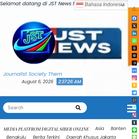
Skip
Selamat datang di JST News Media
Bahasa Indonesia
0
to
Shares
content
Journalist Society Them
August 6, 2026
2:37:29 AM
Search
Search
for:
Asia
Banten
MEDIA PLATFROM DIGITAL SIBER ONLINE
Bengkulu
Berita Terkini
Daerah Khusus Jakarta