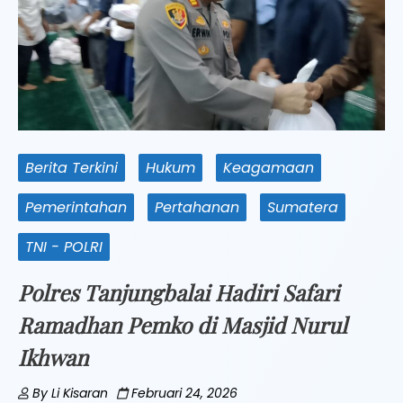
Berita Terkini
Hukum
Keagamaan
Pemerintahan
Pertahanan
Sumatera
TNI - POLRI
Polres Tanjungbalai Hadiri Safari
Ramadhan Pemko di Masjid Nurul
Ikhwan
By
Li Kisaran
Februari 24, 2026