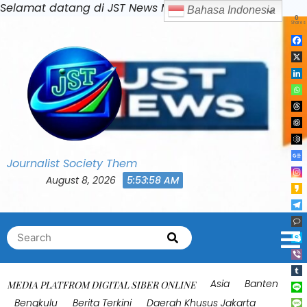
Skip
Selamat datang di JST News Media
Bahasa Indon
to
content
Journalist Society Them
August 8, 2026
5:54:01 AM
Search
Search
for:
Asia
Banten
MEDIA PLATFROM DIGITAL SIBER ONLINE
Bengkulu
Berita Terkini
Daerah Khusus Jakarta