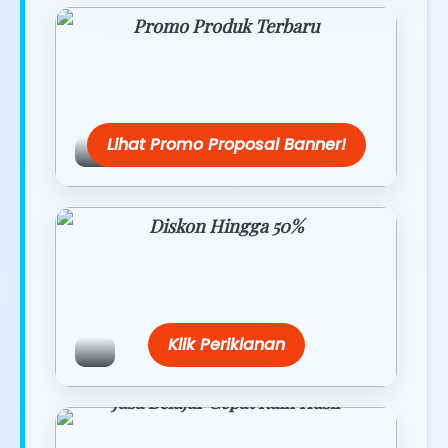
Promo Produk Terbaru
Dapatkan penawaran spesial hanya
hari ini.
Lihat Promo Proposal Banner!
Diskon Hingga 50%
Belanja lebih hemat dengan promo
eksklusif.
Klik Periklanan
Jasa Belajar Cepat Raih Hasil
Temukan paket modul kami nanti di