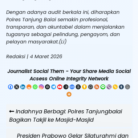
Dengan adanya audit berkala ini, diharapkan
Polres Tanjung Balai semakin profesional,
transparan, dan akuntabel dalam menjalankan
tugasnya sebagai pelindung, pengayom, dan
pelayan masyarakat.(Li)
Redaksi | 4 Maret 2026
Journalist Social Them - Your Share Media Social
Acsess Online Integrity Network
Navigasi
Previous
Indahnya Berbagi: Polres Tanjungbalai
pos
Post
Bagikan Takjil ke Masjid-Masjid
Next
Presiden Prabowo Gelar Silaturahmi dan