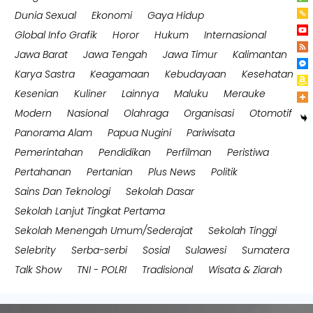
Dunia Sexual
Ekonomi
Gaya Hidup
Global Info Grafik
Horor
Hukum
Internasional
Jawa Barat
Jawa Tengah
Jawa Timur
Kalimantan
Karya Sastra
Keagamaan
Kebudayaan
Kesehatan
Kesenian
Kuliner
Lainnya
Maluku
Merauke
Modern
Nasional
Olahraga
Organisasi
Otomotif
Panorama Alam
Papua Nugini
Pariwisata
Pemerintahan
Pendidikan
Perfilman
Peristiwa
Pertahanan
Pertanian
Plus News
Politik
Sains Dan Teknologi
Sekolah Dasar
Sekolah Lanjut Tingkat Pertama
Sekolah Menengah Umum/Sederajat
Sekolah Tinggi
Selebrity
Serba-serbi
Sosial
Sulawesi
Sumatera
Talk Show
TNI - POLRI
Tradisional
Wisata & Ziarah