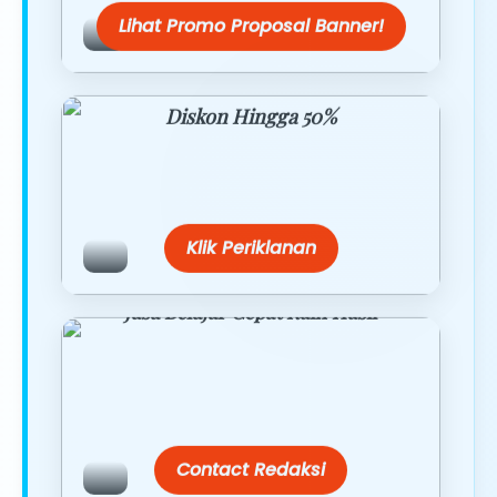
Lihat Promo Proposal Banner!
Diskon Hingga 50%
Belanja lebih hemat dengan promo
eksklusif.
Klik Periklanan
Jasa Belajar Cepat Raih Hasil
Temukan paket modul kami nanti di
link/site praktis dengan harga
terbaik.
Contact Redaksi