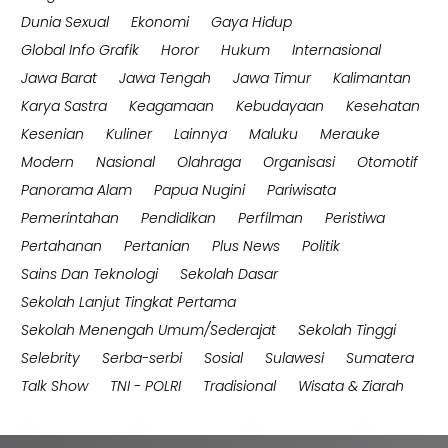
Dunia Sexual
Ekonomi
Gaya Hidup
Global Info Grafik
Horor
Hukum
Internasional
Jawa Barat
Jawa Tengah
Jawa Timur
Kalimantan
Karya Sastra
Keagamaan
Kebudayaan
Kesehatan
Kesenian
Kuliner
Lainnya
Maluku
Merauke
Modern
Nasional
Olahraga
Organisasi
Otomotif
Panorama Alam
Papua Nugini
Pariwisata
Pemerintahan
Pendidikan
Perfilman
Peristiwa
Pertahanan
Pertanian
Plus News
Politik
Sains Dan Teknologi
Sekolah Dasar
Sekolah Lanjut Tingkat Pertama
Sekolah Menengah Umum/Sederajat
Sekolah Tinggi
Selebrity
Serba-serbi
Sosial
Sulawesi
Sumatera
Talk Show
TNI - POLRI
Tradisional
Wisata & Ziarah