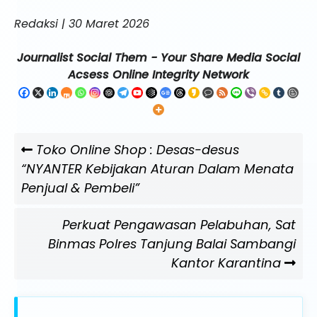
Redaksi | 30 Maret 2026
Journalist Social Them - Your Share Media Social
Acsess Online Integrity Network
Navigasi
Previous
Toko Online Shop : Desas-desus
pos
Post
“NYANTER Kebijakan Aturan Dalam Menata
Penjual & Pembeli”
Next
Perkuat Pengawasan Pelabuhan, Sat
Post
Binmas Polres Tanjung Balai Sambangi
Kantor Karantina