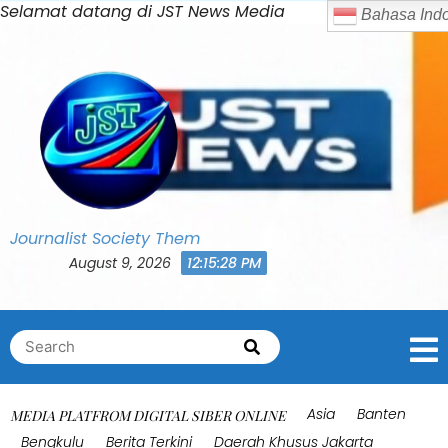
Skip
Selamat datang di JST News Media
to
content
Journalist Society Them
August 9, 2026
12:15:32 PM
Search
Search
for:
Asia
Banten
MEDIA PLATFROM DIGITAL SIBER ONLINE
Bengkulu
Berita Terkini
Daerah Khusus Jakarta