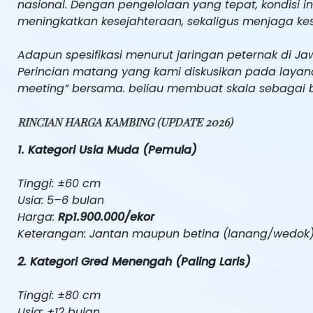
nasional. Dengan pengelolaan yang tepat, kondisi i
meningkatkan kesejahteraan, sekaligus menjaga ke
Adapun spesifikasi menurut jaringan peternak di Ja
Perincian matang yang kami diskusikan pada layanan
meeting” bersama. beliau membuat skala sebagai b
RINCIAN HARGA KAMBING (UPDATE 2026)
1. Kategori Usia Muda (Pemula)
Tinggi: ±60 cm
Usia: 5–6 bulan
Harga:
Rp1.900.000/ekor
Keterangan: Jantan maupun betina (lanang/wedok
2. Kategori Gred Menengah (Paling Laris)
Tinggi: ±80 cm
Usia: ±12 bulan