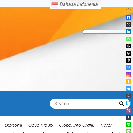
Bahasa Indonesia
0
Shares
Search
Searc
for:
Ekonomi
Gaya Hidup
Global Info Grafik
Horor