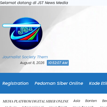
Skip
Selamat datang di JST News Media
to
content
Journalist Society Them
August 8, 2026
10:52:10 AM
Registration
Pedoman Siber Online
Kode Eti
Asia
Banten
Be
MEDIA PLATFROM DIGITAL SIBER ONLINE