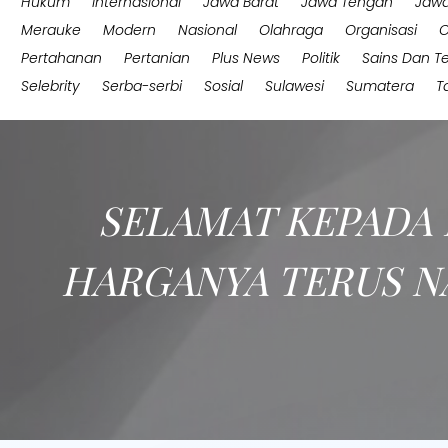
Hukum
Internasional
Jawa Barat
Jawa Tengah
Jawa
Merauke
Modern
Nasional
Olahraga
Organisasi
O
Pertahanan
Pertanian
Plus News
Politik
Sains Dan T
Selebrity
Serba-serbi
Sosial
Sulawesi
Sumatera
T
SELAMAT KEPADA 
HARGANYA TERUS NA