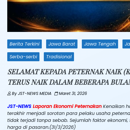
Berita Terkini
Jawa Barat
Jawa Tengah
J
Serba-serbi
Tradisional
SELAMAT KEPADA PETERNAK NAIK (K
TERUS NAIK DALAM BEBERAPA BULA
By
JST-NEWS MEDIA
Maret 31, 2026
JST-NEWS
Laporan Ekonomi Peternakan
Kenaikan h
terakhir menjadi sorotan para pelaku usaha peter
tidak terjadi tanpa sebab. Sejumlah faktor ekonomi
harga di pasaran.(31/3/2026)