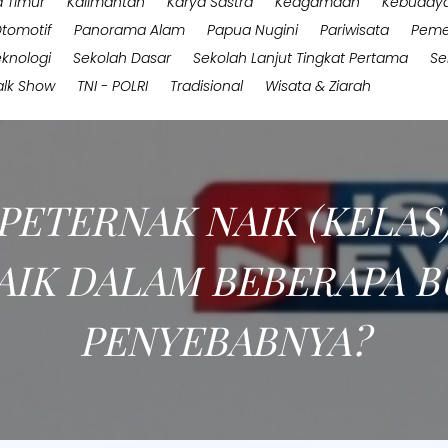
 Timur
Kalimantan
Karya Sastra
Keagamaan
Kebuday
tomotif
Panorama Alam
Papua Nugini
Pariwisata
Peme
eknologi
Sekolah Dasar
Sekolah Lanjut Tingkat Pertama
Se
alk Show
TNI - POLRI
Tradisional
Wisata & Ziarah
PETERNAK NAIK (KELAS)
IK DALAM BEBERAPA B
PENYEBABNYA?