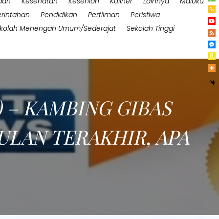
aan
Kesehatan
Kesenian
Kuliner
Lainnya
Maluku
rintahan
Pendidikan
Perfilman
Peristiwa
kolah Menengah Umum/Sederajat
Sekolah Tinggi
 – KAMBING GIBAS
ULAN TERAKHIR, APA