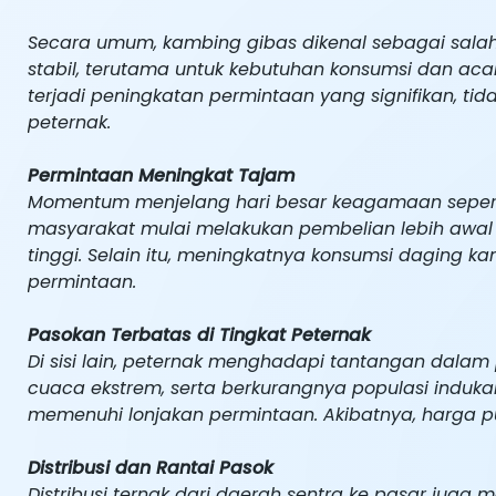
Secara umum, kambing gibas dikenal sebagai salah 
stabil, terutama untuk kebutuhan konsumsi dan ac
terjadi peningkatan permintaan yang signifikan, tid
peternak.
Permintaan Meningkat Tajam
Momentum menjelang hari besar keagamaan seperti
masyarakat mulai melakukan pembelian lebih awal 
tinggi. Selain itu, meningkatnya konsumsi daging ka
permintaan.
Pasokan Terbatas di Tingkat Peternak
Di sisi lain, peternak menghadapi tantangan dalam
cuaca ekstrem, serta berkurangnya populasi ind
memenuhi lonjakan permintaan. Akibatnya, harga pu
Distribusi dan Rantai Pasok
Distribusi ternak dari daerah sentra ke pasar juga 