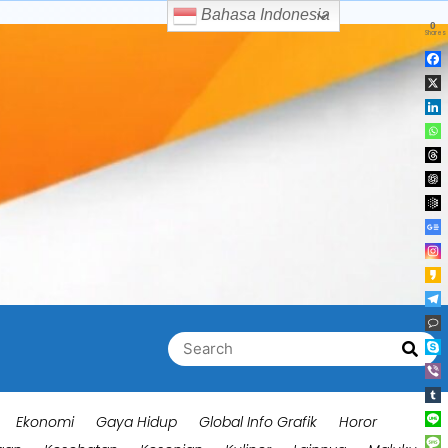
Bahasa Indonesia
0
Shares
Search
Searc
for:
Ekonomi
Gaya Hidup
Global Info Grafik
Horor