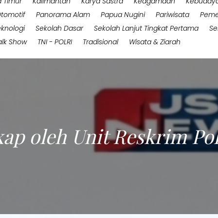
 Timur
Kalimantan
Karya Sastra
Keagamaan
Kebuday
tomotif
Panorama Alam
Papua Nugini
Pariwisata
Peme
eknologi
Sekolah Dasar
Sekolah Lanjut Tingkat Pertama
Se
alk Show
TNI - POLRI
Tradisional
Wisata & Ziarah
p oleh Unit Reskrim Po