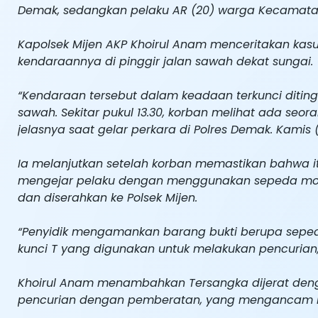
Demak, sedangkan pelaku AR (20) warga Kecamat
Kapolsek Mijen AKP Khoirul Anam menceritakan kasu
kendaraannya di pinggir jalan sawah dekat sungai.
“Kendaraan tersebut dalam keadaan terkunci ditin
sawah. Sekitar pukul 13.30, korban melihat ada seo
jelasnya saat gelar perkara di Polres Demak. Kamis 
Ia melanjutkan setelah korban memastikan bahwa 
mengejar pelaku dengan menggunakan sepeda moto
dan diserahkan ke Polsek Mijen.
“Penyidik mengamankan barang bukti berupa seped
kunci T yang digunakan untuk melakukan pencurian,”
Khoirul Anam menambahkan Tersangka dijerat deng
pencurian dengan pemberatan, yang mengancam h