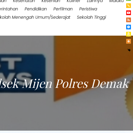
aan
Kesehatan
Kesenian
Kuliner
Lainnya
Maluku
rintahan
Pendidikan
Perfilman
Peristiwa
kolah Menengah Umum/Sederajat
Sekolah Tinggi
lsek Mijen Polres Demak