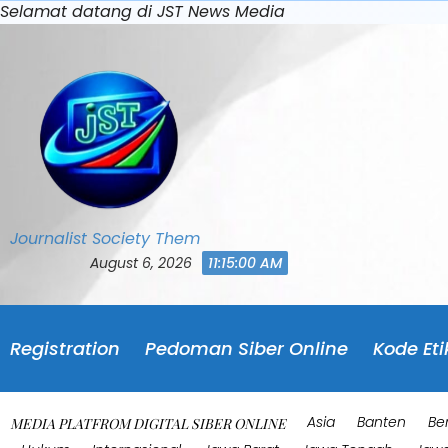
Skip
Selamat datang di JST News Media
to
content
Journalist Society Them
August 6, 2026
11:15:03 AM
Registration
Pedoman Siber Online
Kode Eti
Asia
Banten
Be
MEDIA PLATFROM DIGITAL SIBER ONLINE