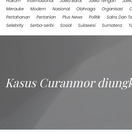
Hukum
Internasional
Jawa Barat
Jawa Tengah
Jawa
Merauke
Modern
Nasional
Olahraga
Organisasi
O
Pertahanan
Pertanian
Plus News
Politik
Sains Dan T
Selebrity
Serba-serbi
Sosial
Sulawesi
Sumatera
T
Kasus Curanmor diungka