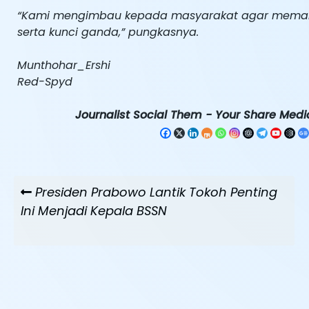
“Kami mengimbau kepada masyarakat agar memark
serta kunci ganda,” pungkasnya.
Munthohar_Ershi
Red-Spyd
Journalist Social Them - Your Share Media
Navigasi
Previous
Presiden Prabowo Lantik Tokoh Penting
pos
Post
Ini Menjadi Kepala BSSN