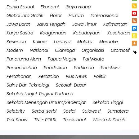
Dunia Sexual
Ekonomi
Gaya Hidup
Global Info Grafik
Horor
Hukum
Internasional
Jawa Barat
Jawa Tengah
Jawa Timur
Kalimantan
Karya Sastra
Keagamaan
Kebudayaan
Kesehatan
Kesenian
Kuliner
Lainnya
Maluku
Merauke
Modern
Nasional
Olahraga
Organisasi
Otomotif
Panorama Alam
Papua Nugini
Pariwisata
Pemerintahan
Pendidikan
Perfilman
Peristiwa
Pertahanan
Pertanian
Plus News
Politik
Sains Dan Teknologi
Sekolah Dasar
Sekolah Lanjut Tingkat Pertama
Sekolah Menengah Umum/Sederajat
Sekolah Tinggi
Selebrity
Serba-serbi
Sosial
Sulawesi
Sumatera
Talk Show
TNI - POLRI
Tradisional
Wisata & Ziarah