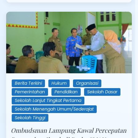
Berita Terkini
Hukum
Organisasi
Pemerintahan
Pendidikan
Sekolah Dasar
Sekolah Lanjut Tingkat Pertama
Sekolah Menengah Umum/Sederajat
Sekolah Tinggi
Ombudsman Lampung Kawal Percepatan