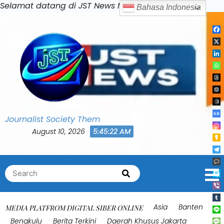
Skip
Selamat datang di JST News Media
Bahasa Indonesia
to
content
Journalist Society Them
August 10, 2026
5:45:25 AM
Search
Search
for:
Asia
Banten
MEDIA PLATFROM DIGITAL SIBER ONLINE
Bengkulu
Berita Terkini
Daerah Khusus Jakarta