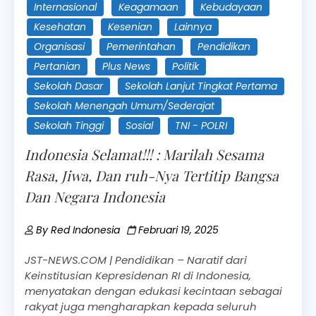
Internasional
Keagamaan
Kebudayaan
Kesehatan
Kesenian
Lainnya
Organisasi
Pemerintahan
Pendidikan
Pertanian
Plus News
Politik
Sekolah Dasar
Sekolah Lanjut Tingkat Pertama
Sekolah Menengah Umum/Sederajat
Sekolah Tinggi
Sosial
TNI - POLRI
Indonesia Selamat!!! : Marilah Sesama
Rasa, Jiwa, Dan ruh-Nya Tertitip Bangsa
Dan Negara Indonesia
By
Red Indonesia
Februari 19, 2025
JST-NEWS.COM | Pendidikan – Naratif dari
Keinstitusian Kepresidenan RI di Indonesia,
menyatakan dengan edukasi kecintaan sebagai
rakyat juga mengharapkan kepada seluruh