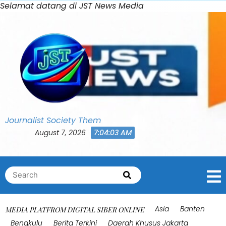
Skip
Selamat datang di JST News Media
Bahasa Indonesia
0
to
Shares
content
Journalist Society Them
August 7, 2026
7:04:07 AM
Search
Search
for:
Asia
Banten
MEDIA PLATFROM DIGITAL SIBER ONLINE
Bengkulu
Berita Terkini
Daerah Khusus Jakarta