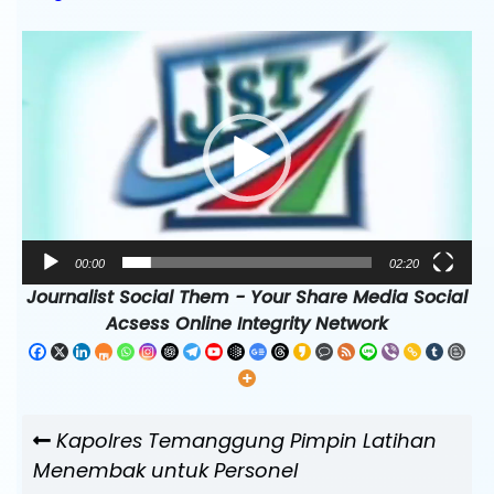
Pemutar
Video
00:00
02:20
Journalist Social Them - Your Share Media Social
Acsess Online Integrity Network
Navigasi
Previous
Kapolres Temanggung Pimpin Latihan
pos
Post
Menembak untuk Personel