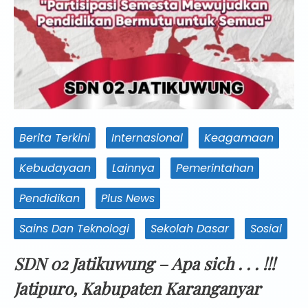
Berita Terkini
Internasional
Keagamaan
Kebudayaan
Lainnya
Pemerintahan
Pendidikan
Plus News
Sains Dan Teknologi
Sekolah Dasar
Sosial
SDN 02 Jatikuwung – Apa sich . . . !!!
Jatipuro, Kabupaten Karanganyar