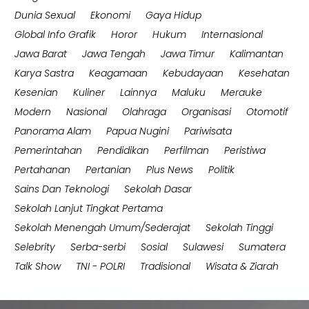
Dunia Sexual
Ekonomi
Gaya Hidup
Global Info Grafik
Horor
Hukum
Internasional
Jawa Barat
Jawa Tengah
Jawa Timur
Kalimantan
Karya Sastra
Keagamaan
Kebudayaan
Kesehatan
Kesenian
Kuliner
Lainnya
Maluku
Merauke
Modern
Nasional
Olahraga
Organisasi
Otomotif
Panorama Alam
Papua Nugini
Pariwisata
Pemerintahan
Pendidikan
Perfilman
Peristiwa
Pertahanan
Pertanian
Plus News
Politik
Sains Dan Teknologi
Sekolah Dasar
Sekolah Lanjut Tingkat Pertama
Sekolah Menengah Umum/Sederajat
Sekolah Tinggi
Selebrity
Serba-serbi
Sosial
Sulawesi
Sumatera
Talk Show
TNI - POLRI
Tradisional
Wisata & Ziarah