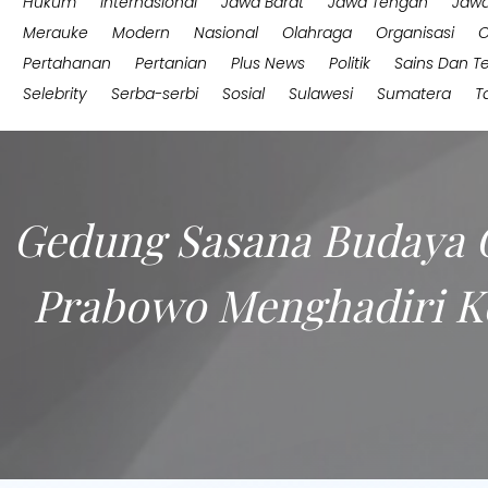
Hukum
Internasional
Jawa Barat
Jawa Tengah
Jawa
Merauke
Modern
Nasional
Olahraga
Organisasi
O
Pertahanan
Pertanian
Plus News
Politik
Sains Dan T
Selebrity
Serba-serbi
Sosial
Sulawesi
Sumatera
T
Gedung Sasana Budaya G
Prabowo Menghadiri Kon