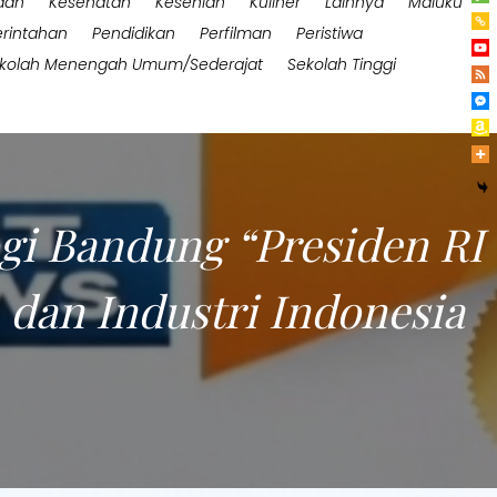
aan
Kesehatan
Kesenian
Kuliner
Lainnya
Maluku
rintahan
Pendidikan
Perfilman
Peristiwa
kolah Menengah Umum/Sederajat
Sekolah Tinggi
gi Bandung “Presiden RI
 dan Industri Indonesia