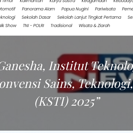
 Timur
Kalimantan
Karya Sastra
Keagamaan
Kebuday
tomotif
Panorama Alam
Papua Nugini
Pariwisata
Peme
eknologi
Sekolah Dasar
Sekolah Lanjut Tingkat Pertama
Se
alk Show
TNI - POLRI
Tradisional
Wisata & Ziarah
anesha, Institut Teknolo
vensi Sains, Teknologi,
(KSTI) 2025”