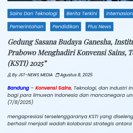
Sains Dan Teknologi
Berita Terkini
Internasion
Pemerintahan
Pendidikan
Plus News
Gedung Sasana Budaya Ganesha, Instit
Prabowo Menghadiri Konvensi Sains, Te
(KSTI) 2025”
By
JST-NEWS MEDIA
Agustus 8, 2025
Bandung
–
Konvensi Sains
, Teknologi, dan Industri
bagi para ilmuwan Indonesia dan mancanegara untu
(7/8/2025)
mengapresiasi terselenggaranya KSTI yang diselengg
berhasil menjadi wadah kolaborasi strategis antara 