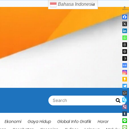
Bahasa Indonesia
0
Shares
Search
Searc
for:
Ekonomi
Gaya Hidup
Global Info Grafik
Horor