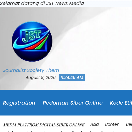
Skip
Selamat datang di JST News Media
to
content
Journalist Society Them
August 9, 2026
11:24:49 AM
Registration
Pedoman Siber Online
Kode Eti
Asia
Banten
Be
MEDIA PLATFROM DIGITAL SIBER ONLINE