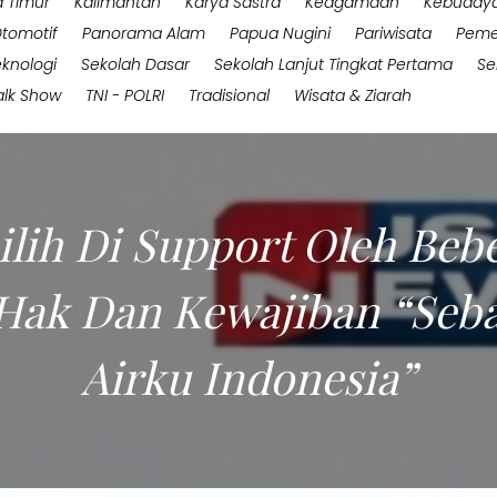
 Timur
Kalimantan
Karya Sastra
Keagamaan
Kebuday
tomotif
Panorama Alam
Papua Nugini
Pariwisata
Peme
eknologi
Sekolah Dasar
Sekolah Lanjut Tingkat Pertama
Se
alk Show
TNI - POLRI
Tradisional
Wisata & Ziarah
ilih Di Support Oleh Beb
ak Dan Kewajiban “Seba
Airku Indonesia”