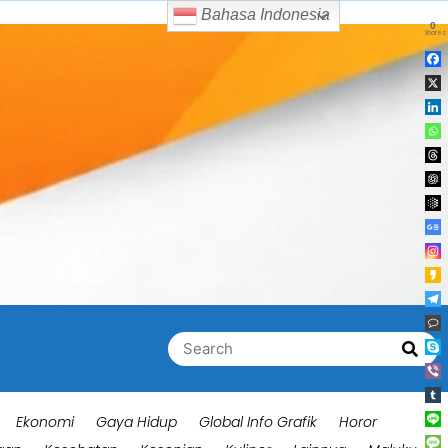
Bahasa Indonesia
0
Shares
Search
Searc
for:
Ekonomi
Gaya Hidup
Global Info Grafik
Horor