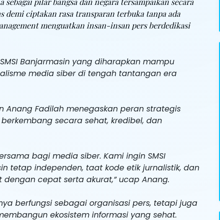
 sebagai pilar bangsa dan negara tersampaikan secara
s demi ciptakan rasa transparan terbuka tanpa ada
management menguatkan insan-insan pers berdedikasi
u SMSI Banjarmasin yang diharapkan mampu
isme media siber di tengah tantangan era
n Anang Fadilah menegaskan peran strategis
berkembang secara sehat, kredibel, dan
ersama bagi media siber. Kami ingin SMSI
tetap independen, taat kode etik jurnalistik, dan
dengan cepat serta akurat,” ucap Anang.
a berfungsi sebagai organisasi pers, tetapi juga
embangun ekosistem informasi yang sehat.