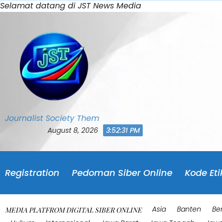
Skip
Selamat datang di JST News Media
to
content
Journalist Society Them
August 8, 2026
3:52:35 PM
Registration
Pedoman Siber Online
Kode Eti
Asia
Banten
Be
MEDIA PLATFROM DIGITAL SIBER ONLINE