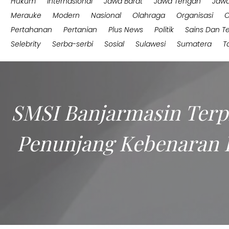
Hukum
Internasional
Jawa Barat
Jawa Tengah
Jawa
Merauke
Modern
Nasional
Olahraga
Organisasi
O
Pertahanan
Pertanian
Plus News
Politik
Sains Dan T
Selebrity
Serba-serbi
Sosial
Sulawesi
Sumatera
T
SMSI Banjarmasin Terp
Penunjang Kebenaran H