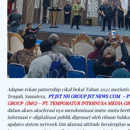
Adapun rekan patnership cikal bekal Tahun 2022 merintis 
Tengah, Sumatera,
PT.JST NH GROUP JST NEWS COM – P
GROUP (IMG) – PT. TEMPORATUR INTERNUSA MEDIA G
dalam akses akselerasi nya mendominasi mutu-mutu berita 
informasi e-digitalisasi publik digemari oleh ribuan bah
updates sistem network tim akurasi attitude bersiergitas 