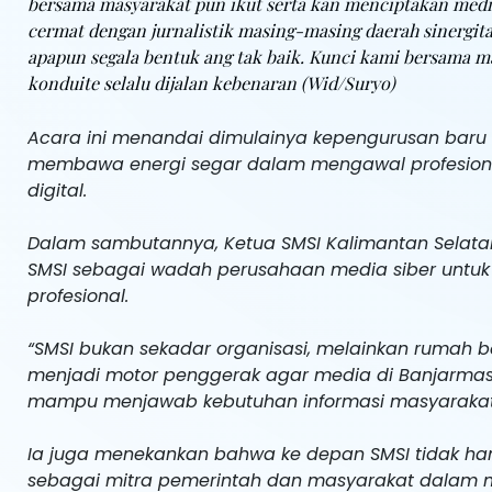
bersama masyarakat pun ikut serta kan menciptakan media
cermat dengan jurnalistik masing-masing daerah sinergita
apapun segala bentuk ang tak baik. Kunci kami bersama 
konduite selalu dijalan kebenaran (Wid/Suryo)
Acara ini menandai dimulainya kepengurusan bar
membawa energi segar dalam mengawal profesional
digital.
Dalam sambutannya, Ketua SMSI Kalimantan Selata
SMSI sebagai wadah perusahaan media siber untuk 
profesional.
“SMSI bukan sekadar organisasi, melainkan rumah b
menjadi motor penggerak agar media di Banjarmasin 
mampu menjawab kebutuhan informasi masyarakat 
Ia juga menekankan bahwa ke depan SMSI tidak hany
sebagai mitra pemerintah dan masyarakat dalam m