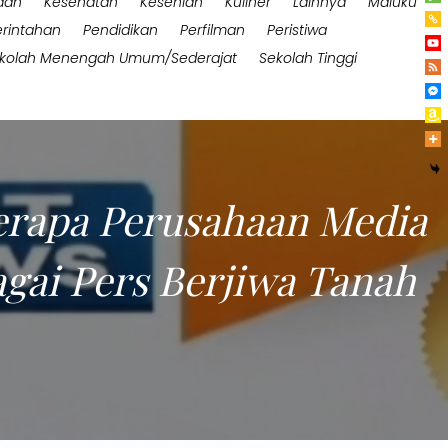
aan
Kesehatan
Kesenian
Kuliner
Lainnya
Maluku
rintahan
Pendidikan
Perfilman
Peristiwa
kolah Menengah Umum/Sederajat
Sekolah Tinggi
erapa Perusahaan Media
gai Pers Berjiwa Tanah