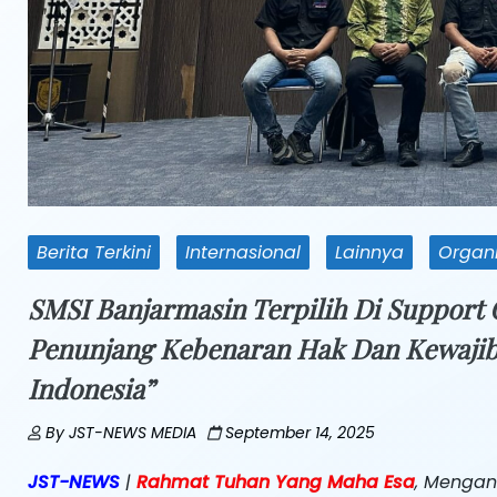
Berita Terkini
Internasional
Lainnya
Organi
SMSI Banjarmasin Terpilih Di Support
Penunjang Kebenaran Hak Dan Kewajiba
Indonesia”
By
JST-NEWS MEDIA
September 14, 2025
JST-NEWS
|
Rahmat Tuhan Yang Maha Esa
, Mengan