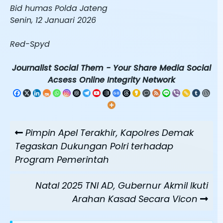
Bid humas Polda Jateng
Senin, 12 Januari 2026
Red-Spyd
Journalist Social Them - Your Share Media Social
Acsess Online Integrity Network
Navigasi
Previous
Pimpin Apel Terakhir, Kapolres Demak
pos
Post
Tegaskan Dukungan Polri terhadap
Program Pemerintah
Next
Natal 2025 TNI AD, Gubernur Akmil Ikuti
Post
Arahan Kasad Secara Vicon