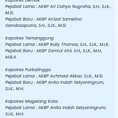
Kapolres Demak
Pejabat Lama : AKBP Ari Cahya Nugraha, S.H., S.I.K.,
M.Si.
Pejabat Baru : AKBP Arrizal Samelino
Gandasaputra, S.H., S.I.K., M.Si.
Kapolres Temanggung
Pejabat Lama : AKBP Rully Thomas, S.H., S.I.K., M.I.K.
Pejabat Baru : AKBP Zamrul Aini, S.H., S.I.K., M.H.,
M.B.A.
Kapolres Purbalingga
Pejabat Lama : AKBP Achmad Akbar, S.I.K., M.Si.
Pejabat Baru : AKBP Anita Indah Setyaningrum,
S.I.K., M.H.
Kapolres Magelang Kota
Pejabat Lama : AKBP Anita Indah Setyaningrum,
S.I.K., M.H.