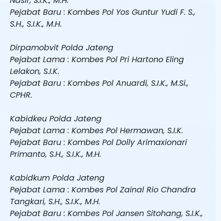
Nasir, S.I.K., M.H.
Pejabat Baru : Kombes Pol Yos Guntur Yudi F. S.,
S.H., S.I.K., M.H.
Dirpamobvit Polda Jateng
Pejabat Lama : Kombes Pol Pri Hartono Eling
Lelakon, S.I.K.
Pejabat Baru : Kombes Pol Anuardi, S.I.K., M.Si.,
CPHR.
Kabidkeu Polda Jateng
Pejabat Lama : Kombes Pol Hermawan, S.I.K.
Pejabat Baru : Kombes Pol Dolly Arimaxionari
Primanto, S.H., S.I.K., M.H.
Kabidkum Polda Jateng
Pejabat Lama : Kombes Pol Zainal Rio Chandra
Tangkari, S.H., S.I.K., M.H.
Pejabat Baru : Kombes Pol Jansen Sitohang, S.I.K.,