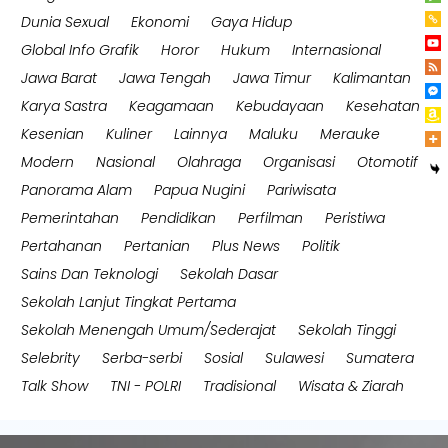
Dunia Sexual
Ekonomi
Gaya Hidup
Global Info Grafik
Horor
Hukum
Internasional
Jawa Barat
Jawa Tengah
Jawa Timur
Kalimantan
Karya Sastra
Keagamaan
Kebudayaan
Kesehatan
Kesenian
Kuliner
Lainnya
Maluku
Merauke
Modern
Nasional
Olahraga
Organisasi
Otomotif
Panorama Alam
Papua Nugini
Pariwisata
Pemerintahan
Pendidikan
Perfilman
Peristiwa
Pertahanan
Pertanian
Plus News
Politik
Sains Dan Teknologi
Sekolah Dasar
Sekolah Lanjut Tingkat Pertama
Sekolah Menengah Umum/Sederajat
Sekolah Tinggi
Selebrity
Serba-serbi
Sosial
Sulawesi
Sumatera
Talk Show
TNI - POLRI
Tradisional
Wisata & Ziarah