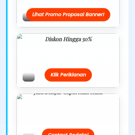
Lihat Promo Proposal Banner!
Diskon Hingga 50%
Belanja lebih hemat dengan promo
eksklusif.
Klik Periklanan
Jasa Belajar Cepat Raih Hasil
Temukan paket modul kami nanti di
link/site praktis dengan harga
terbaik.