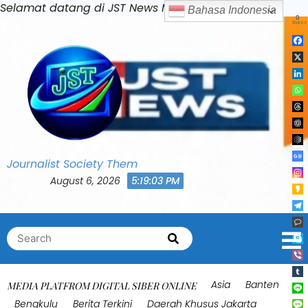
Skip
Selamat datang di JST News Media
Bahasa Indonesia
0
to
Shares
content
Journalist Society Them
August 6, 2026
5:19:07 PM
Search
Search
for:
Asia
Banten
MEDIA PLATFROM DIGITAL SIBER ONLINE
Bengkulu
Berita Terkini
Daerah Khusus Jakarta