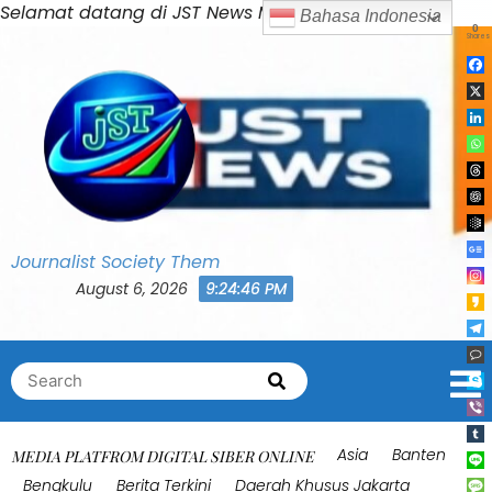
Skip
Selamat datang di JST News Media
Bahasa Indonesia
0
to
Shares
content
Journalist Society Them
August 6, 2026
9:24:50 PM
Search
Search
for:
Asia
Banten
MEDIA PLATFROM DIGITAL SIBER ONLINE
Bengkulu
Berita Terkini
Daerah Khusus Jakarta