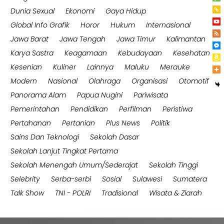
Dunia Sexual
Ekonomi
Gaya Hidup
Global Info Grafik
Horor
Hukum
Internasional
Jawa Barat
Jawa Tengah
Jawa Timur
Kalimantan
Karya Sastra
Keagamaan
Kebudayaan
Kesehatan
Kesenian
Kuliner
Lainnya
Maluku
Merauke
Modern
Nasional
Olahraga
Organisasi
Otomotif
Panorama Alam
Papua Nugini
Pariwisata
Pemerintahan
Pendidikan
Perfilman
Peristiwa
Pertahanan
Pertanian
Plus News
Politik
Sains Dan Teknologi
Sekolah Dasar
Sekolah Lanjut Tingkat Pertama
Sekolah Menengah Umum/Sederajat
Sekolah Tinggi
Selebrity
Serba-serbi
Sosial
Sulawesi
Sumatera
Talk Show
TNI - POLRI
Tradisional
Wisata & Ziarah