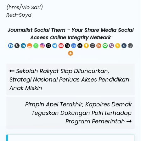
(hms/Vio Sari)
Red-Spyd
Journalist Social Them - Your Share Media Social
Acsess Online Integrity Network
Navigasi
Previous
Sekolah Rakyat Siap Diluncurkan,
pos
Post
Strategi Nasional Perluas Akses Pendidikan
Anak Miskin
Next
Pimpin Apel Terakhir, Kapolres Demak
Post
Tegaskan Dukungan Polri terhadap
Program Pemerintah