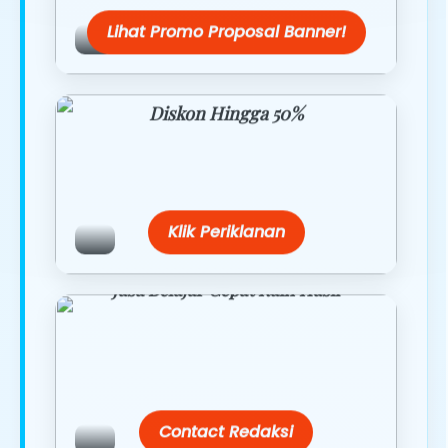
Lihat Promo Proposal Banner!
Diskon Hingga 50%
Belanja lebih hemat dengan promo
eksklusif.
Klik Periklanan
Jasa Belajar Cepat Raih Hasil
Temukan paket modul kami nanti di
link/site praktis dengan harga
terbaik.
Contact Redaksi