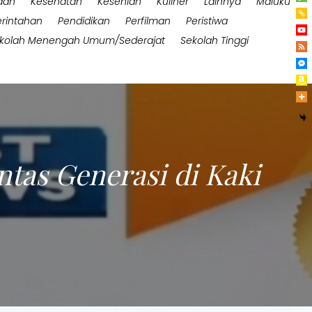
aan
Kesehatan
Kesenian
Kuliner
Lainnya
Maluku
rintahan
Pendidikan
Perfilman
Peristiwa
kolah Menengah Umum/Sederajat
Sekolah Tinggi
ntas Generasi di Kaki