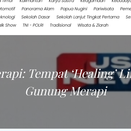
 Timur
Kalimantan
Karya Sastra
Keagamaan
Kebuday
tomotif
Panorama Alam
Papua Nugini
Pariwisata
Peme
eknologi
Sekolah Dasar
Sekolah Lanjut Tingkat Pertama
Se
alk Show
TNI - POLRI
Tradisional
Wisata & Ziarah
pi: Tempat ‘Healing’ Li
Gunung Merapi