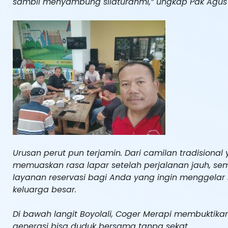
sambil menyambung silaturahmi,” ungkap Pak Agus I
Urusan perut pun terjamin. Dari camilan tradision
memuaskan rasa lapar setelah perjalanan jauh, sem
layanan reservasi bagi Anda yang ingin menggelar 
keluarga besar.
Di bawah langit Boyolali, Coger Merapi membuktik
generasi bisa duduk bersama tanpa sekat.