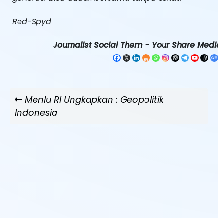
Red-Spyd
Journalist Social Them - Your Share Media
Navigasi
Previous
Menlu RI Ungkapkan : Geopolitik
pos
Post
Indonesia