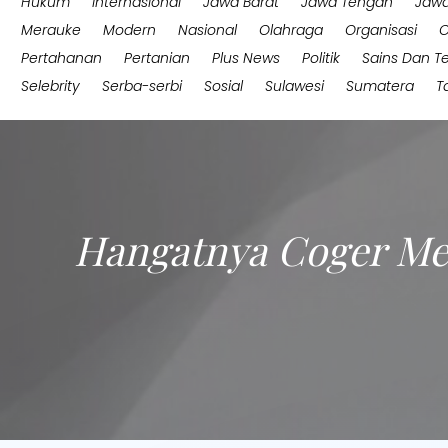
Hukum
Internasional
Jawa Barat
Jawa Tengah
Jawa
Merauke
Modern
Nasional
Olahraga
Organisasi
O
Pertahanan
Pertanian
Plus News
Politik
Sains Dan T
Selebrity
Serba-serbi
Sosial
Sulawesi
Sumatera
T
Hangatnya Coger Mera