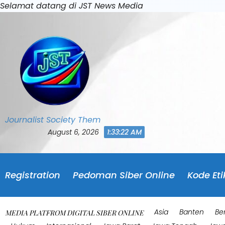
Skip
Selamat datang di JST News Media
to
content
Journalist Society Them
August 6, 2026
1:33:25 AM
Registration
Pedoman Siber Online
Kode Eti
Asia
Banten
Be
MEDIA PLATFROM DIGITAL SIBER ONLINE