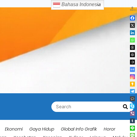
Bahasa Indonesia
0
Shares
Search
Searc
for:
Ekonomi
Gaya Hidup
Global Info Grafik
Horor