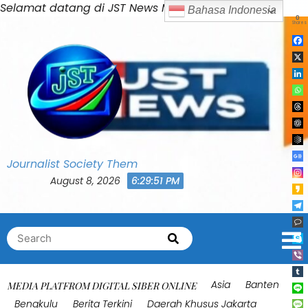
Skip
Selamat datang di JST News Media
Bahasa Indonesia
0
to
Shares
content
Journalist Society Them
August 8, 2026
6:29:55 PM
Search
Search
for:
Asia
Banten
MEDIA PLATFROM DIGITAL SIBER ONLINE
Bengkulu
Berita Terkini
Daerah Khusus Jakarta