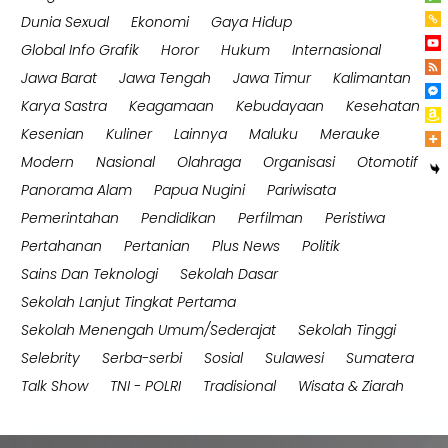
Dunia Sexual
Ekonomi
Gaya Hidup
Global Info Grafik
Horor
Hukum
Internasional
Jawa Barat
Jawa Tengah
Jawa Timur
Kalimantan
Karya Sastra
Keagamaan
Kebudayaan
Kesehatan
Kesenian
Kuliner
Lainnya
Maluku
Merauke
Modern
Nasional
Olahraga
Organisasi
Otomotif
Panorama Alam
Papua Nugini
Pariwisata
Pemerintahan
Pendidikan
Perfilman
Peristiwa
Pertahanan
Pertanian
Plus News
Politik
Sains Dan Teknologi
Sekolah Dasar
Sekolah Lanjut Tingkat Pertama
Sekolah Menengah Umum/Sederajat
Sekolah Tinggi
Selebrity
Serba-serbi
Sosial
Sulawesi
Sumatera
Talk Show
TNI - POLRI
Tradisional
Wisata & Ziarah