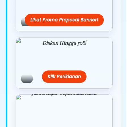
hari ini.
Lihat Promo Proposal Banner!
Diskon Hingga 50%
Belanja lebih hemat dengan promo
eksklusif.
Klik Periklanan
Jasa Belajar Cepat Raih Hasil
Temukan paket modul kami nanti di
link/site praktis dengan harga
terbaik.