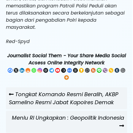
memastikan program Patroli Polisi Peduli akan
terus dilaksanakan secara berkelanjutan sebagai
bagian dari pengabdian Polri kepada
masyarakat.
Red-Spyd
Journalist Social Them - Your Share Media Social
Acsess Online Integrity Network
Navigasi
Previous
Tongkat Komando Resmi Beralih, AKBP
pos
Post
Samelino Resmi Jabat Kapolres Demak
Next
Menlu RI Ungkapkan : Geopolitik Indonesia
Post