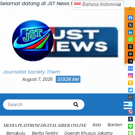
Skip
Selamat datang di JST News Media
Bahasa Indonesia
0
to
Shares
content
Journalist Society Them
August 7, 2026
2:13:28 AM
Search
Search
for:
Asia
Banten
MEDIA PLATFROM DIGITAL SIBER ONLINE
Bengkulu
Berita Terkini
Daerah Khusus Jakarta