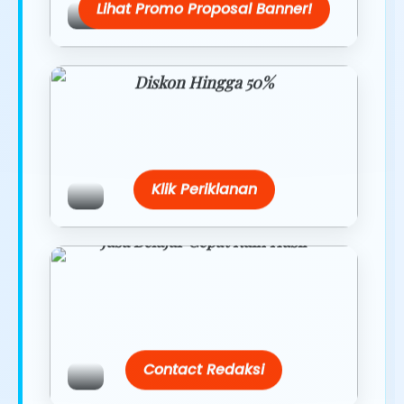
Lihat Promo Proposal Banner!
Diskon Hingga 50%
Belanja lebih hemat dengan promo
eksklusif.
Klik Periklanan
Jasa Belajar Cepat Raih Hasil
Temukan paket modul kami nanti di
link/site praktis dengan harga
terbaik.
Contact Redaksi