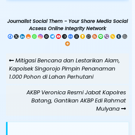
Journalist Social Them - Your Share Media Social
Acsess Online Integrity Network
Navigasi
Previous
Mitigasi Bencana dan Lestarikan Alam,
pos
Post
Kapolsek Singorojo Pimpin Penanaman
1.000 Pohon di Lahan Perhutani
Next
AKBP Veronica Resmi Jabat Kapolres
Post
Batang, Gantikan AKBP Edi Rahmat
Mulyana