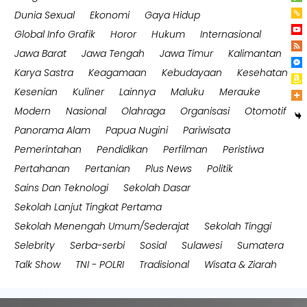
Dunia Sexual
Ekonomi
Gaya Hidup
Global Info Grafik
Horor
Hukum
Internasional
Jawa Barat
Jawa Tengah
Jawa Timur
Kalimantan
Karya Sastra
Keagamaan
Kebudayaan
Kesehatan
Kesenian
Kuliner
Lainnya
Maluku
Merauke
Modern
Nasional
Olahraga
Organisasi
Otomotif
Panorama Alam
Papua Nugini
Pariwisata
Pemerintahan
Pendidikan
Perfilman
Peristiwa
Pertahanan
Pertanian
Plus News
Politik
Sains Dan Teknologi
Sekolah Dasar
Sekolah Lanjut Tingkat Pertama
Sekolah Menengah Umum/Sederajat
Sekolah Tinggi
Selebrity
Serba-serbi
Sosial
Sulawesi
Sumatera
Talk Show
TNI - POLRI
Tradisional
Wisata & Ziarah