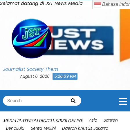
Skip
Selamat datang di JST News Media
Bahasa Indonesia
0
to
Shares
content
Journalist Society Them
August 6, 2026
5:26:13 PM
Search
Search
for:
Asia
Banten
MEDIA PLATFROM DIGITAL SIBER ONLINE
Bengkulu
Berita Terkini
Daerah Khusus Jakarta