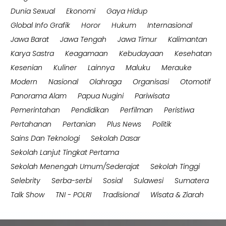
Dunia Sexual
Ekonomi
Gaya Hidup
Global Info Grafik
Horor
Hukum
Internasional
Jawa Barat
Jawa Tengah
Jawa Timur
Kalimantan
Karya Sastra
Keagamaan
Kebudayaan
Kesehatan
Kesenian
Kuliner
Lainnya
Maluku
Merauke
Modern
Nasional
Olahraga
Organisasi
Otomotif
Panorama Alam
Papua Nugini
Pariwisata
Pemerintahan
Pendidikan
Perfilman
Peristiwa
Pertahanan
Pertanian
Plus News
Politik
Sains Dan Teknologi
Sekolah Dasar
Sekolah Lanjut Tingkat Pertama
Sekolah Menengah Umum/Sederajat
Sekolah Tinggi
Selebrity
Serba-serbi
Sosial
Sulawesi
Sumatera
Talk Show
TNI - POLRI
Tradisional
Wisata & Ziarah