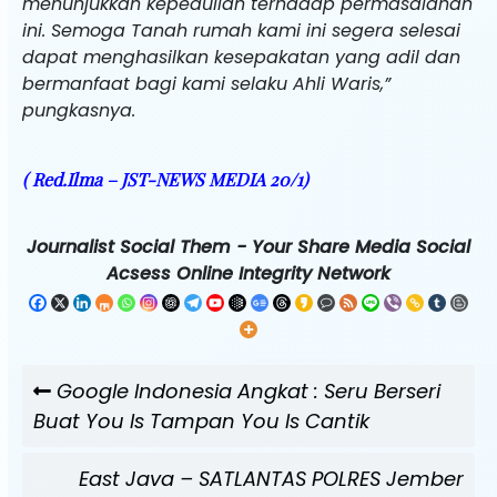
menunjukkan kepedulian terhadap permasalahan
ini. Semoga Tanah rumah kami ini segera selesai
dapat menghasilkan kesepakatan yang adil dan
bermanfaat bagi kami selaku Ahli Waris,”
pungkasnya.
( Red.Ilma – JST-NEWS MEDIA 20/1)
Journalist Social Them - Your Share Media Social
Acsess Online Integrity Network
Navigasi
Previous
Google Indonesia Angkat : Seru Berseri
pos
Post
Buat You Is Tampan You Is Cantik
Next
East Java – SATLANTAS POLRES Jember