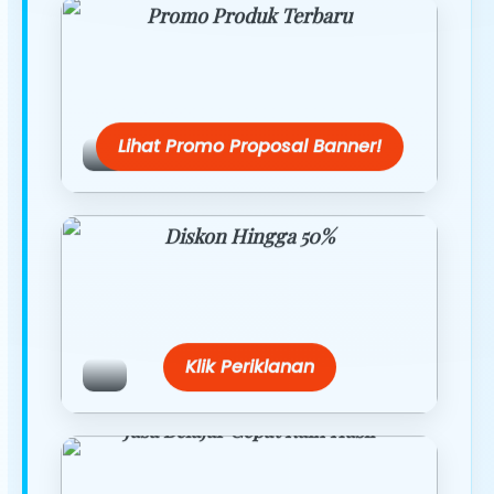
Promo Produk Terbaru
Dapatkan penawaran spesial hanya
hari ini.
Lihat Promo Proposal Banner!
Diskon Hingga 50%
Belanja lebih hemat dengan promo
eksklusif.
Klik Periklanan
Jasa Belajar Cepat Raih Hasil
Temukan paket modul kami nanti di