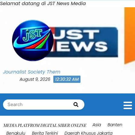
Skip
Selamat datang di JST News Media
Bahasa Indonesia
0
to
Shares
content
Journalist Society Them
August 9, 2026
12:30:35 AM
Search
Search
for:
Asia
Banten
MEDIA PLATFROM DIGITAL SIBER ONLINE
Bengkulu
Berita Terkini
Daerah Khusus Jakarta