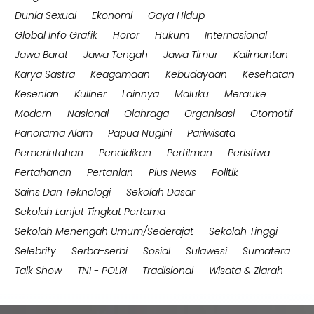
Dunia Sexual
Ekonomi
Gaya Hidup
Global Info Grafik
Horor
Hukum
Internasional
Jawa Barat
Jawa Tengah
Jawa Timur
Kalimantan
Karya Sastra
Keagamaan
Kebudayaan
Kesehatan
Kesenian
Kuliner
Lainnya
Maluku
Merauke
Modern
Nasional
Olahraga
Organisasi
Otomotif
Panorama Alam
Papua Nugini
Pariwisata
Pemerintahan
Pendidikan
Perfilman
Peristiwa
Pertahanan
Pertanian
Plus News
Politik
Sains Dan Teknologi
Sekolah Dasar
Sekolah Lanjut Tingkat Pertama
Sekolah Menengah Umum/Sederajat
Sekolah Tinggi
Selebrity
Serba-serbi
Sosial
Sulawesi
Sumatera
Talk Show
TNI - POLRI
Tradisional
Wisata & Ziarah