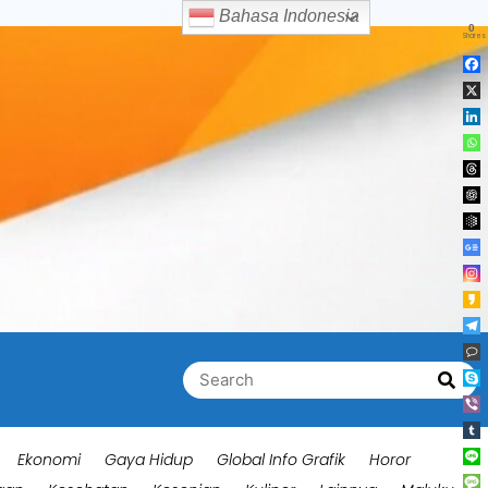
Bahasa Indonesia
0
Shares
Search
Searc
for:
Ekonomi
Gaya Hidup
Global Info Grafik
Horor