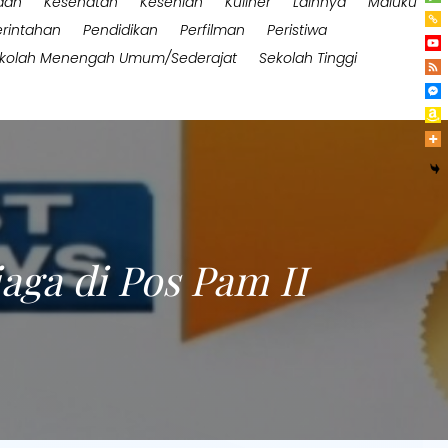
aan
Kesehatan
Kesenian
Kuliner
Lainnya
Maluku
rintahan
Pendidikan
Perfilman
Peristiwa
kolah Menengah Umum/Sederajat
Sekolah Tinggi
aga di Pos Pam II