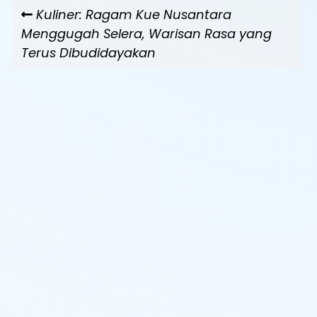
Navigasi
Previous
Kuliner: Ragam Kue Nusantara
pos
Post
Menggugah Selera, Warisan Rasa yang
Terus Dibudidayakan