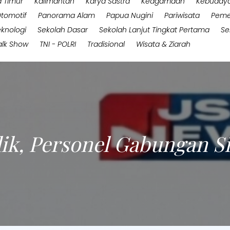
 Timur
Kalimantan
Karya Sastra
Keagamaan
Kebuday
tomotif
Panorama Alam
Papua Nugini
Pariwisata
Peme
eknologi
Sekolah Dasar
Sekolah Lanjut Tingkat Pertama
Se
alk Show
TNI - POLRI
Tradisional
Wisata & Ziarah
k, Personel Gabungan Si