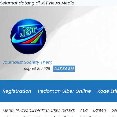
Skip
Selamat datang di JST News Media
to
content
Journalist Society Them
August 8, 2026
2:43:37 AM
Registration
Pedoman Siber Online
Kode Eti
Asia
Banten
Be
MEDIA PLATFROM DIGITAL SIBER ONLINE