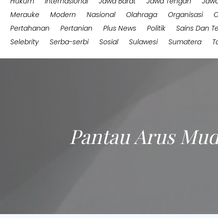
Hukum
Internasional
Jawa Barat
Jawa Tengah
Jawa
Merauke
Modern
Nasional
Olahraga
Organisasi
O
Pertahanan
Pertanian
Plus News
Politik
Sains Dan T
Selebrity
Serba-serbi
Sosial
Sulawesi
Sumatera
T
Pantau Arus Mudi