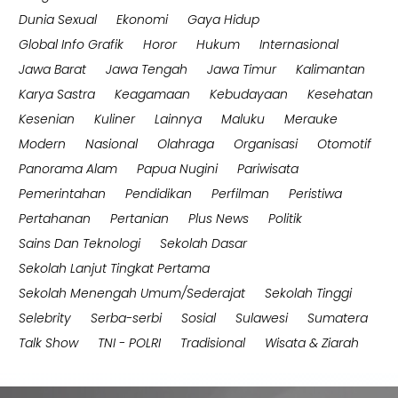
Dunia Sexual
Ekonomi
Gaya Hidup
Global Info Grafik
Horor
Hukum
Internasional
Jawa Barat
Jawa Tengah
Jawa Timur
Kalimantan
Karya Sastra
Keagamaan
Kebudayaan
Kesehatan
Kesenian
Kuliner
Lainnya
Maluku
Merauke
Modern
Nasional
Olahraga
Organisasi
Otomotif
Panorama Alam
Papua Nugini
Pariwisata
Pemerintahan
Pendidikan
Perfilman
Peristiwa
Pertahanan
Pertanian
Plus News
Politik
Sains Dan Teknologi
Sekolah Dasar
Sekolah Lanjut Tingkat Pertama
Sekolah Menengah Umum/Sederajat
Sekolah Tinggi
Selebrity
Serba-serbi
Sosial
Sulawesi
Sumatera
Talk Show
TNI - POLRI
Tradisional
Wisata & Ziarah