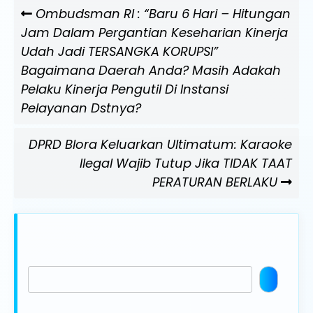
Navigasi
Previous
Ombudsman RI : “Baru 6 Hari – Hitungan
pos
Post
Jam Dalam Pergantian Keseharian Kinerja
Udah Jadi TERSANGKA KORUPSI”
Bagaimana Daerah Anda? Masih Adakah
Pelaku Kinerja Pengutil Di Instansi
Pelayanan Dstnya?
Next
DPRD Blora Keluarkan Ultimatum: Karaoke
Post
Ilegal Wajib Tutup Jika TIDAK TAAT
PERATURAN BERLAKU