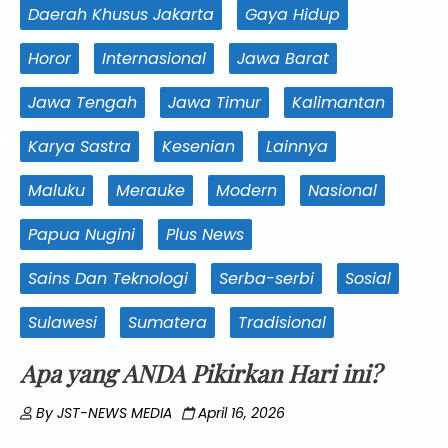
Daerah Khusus Jakarta
Gaya Hidup
Horor
Internasional
Jawa Barat
Jawa Tengah
Jawa Timur
Kalimantan
Karya Sastra
Kesenian
Lainnya
Maluku
Merauke
Modern
Nasional
Papua Nugini
Plus News
Sains Dan Teknologi
Serba-serbi
Sosial
Sulawesi
Sumatera
Tradisional
Apa yang ANDA Pikirkan Hari ini?
By
JST-NEWS MEDIA
April 16, 2026