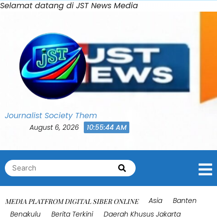
Skip
Selamat datang di JST News Media
Bahasa Indonesia
0
to
Shares
content
Journalist Society Them
August 6, 2026
10:55:48 AM
Search
Search
for:
Asia
Banten
MEDIA PLATFROM DIGITAL SIBER ONLINE
Bengkulu
Berita Terkini
Daerah Khusus Jakarta