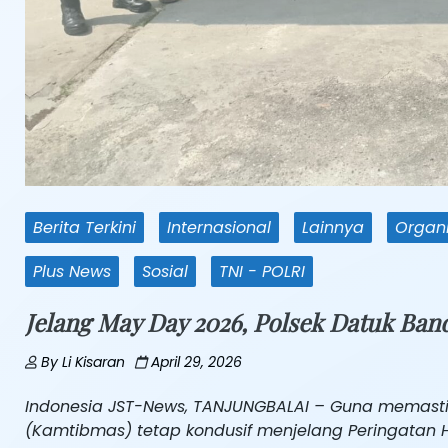
Berita Terkini
Internasional
Lainnya
Organi
Plus News
Sosial
TNI - POLRI
Jelang May Day 2026, Polsek Datuk Ba
By
Li Kisaran
April 29, 2026
Indonesia JST-News, TANJUNGBALAI – Guna memasti
(Kamtibmas) tetap kondusif menjelang Peringatan H