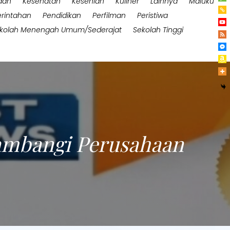
aan
Kesehatan
Kesenian
Kuliner
Lainnya
Maluku
rintahan
Pendidikan
Perfilman
Peristiwa
kolah Menengah Umum/Sederajat
Sekolah Tinggi
Sambangi Perusahaan