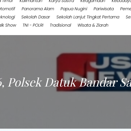
 Timur
Kalimantan
Karya Sastra
Keagamaan
Kebuday
tomotif
Panorama Alam
Papua Nugini
Pariwisata
Peme
eknologi
Sekolah Dasar
Sekolah Lanjut Tingkat Pertama
Se
alk Show
TNI - POLRI
Tradisional
Wisata & Ziarah
6, Polsek Datuk Bandar 