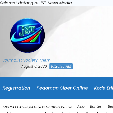
Skip
Selamat datang di JST News Media
to
content
Journalist Society Them
August 6, 2026
10:25:38 AM
Registration
Pedoman Siber Online
Kode Eti
Asia
Banten
Be
MEDIA PLATFROM DIGITAL SIBER ONLINE