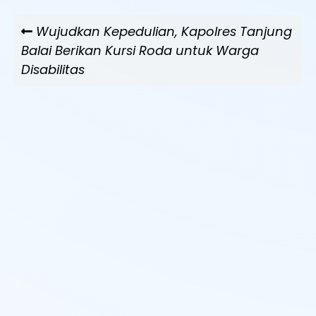
Navigasi
Previous
Wujudkan Kepedulian, Kapolres Tanjung
pos
Post
Balai Berikan Kursi Roda untuk Warga
Disabilitas