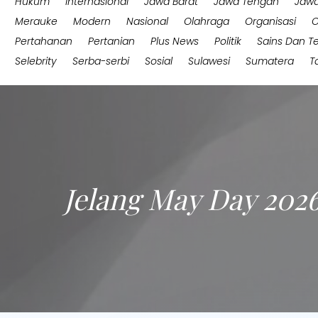
Hukum
Internasional
Jawa Barat
Jawa Tengah
Jawa
Merauke
Modern
Nasional
Olahraga
Organisasi
O
Pertahanan
Pertanian
Plus News
Politik
Sains Dan T
Selebrity
Serba-serbi
Sosial
Sulawesi
Sumatera
T
Jelang May Day 202