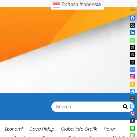
Bahasa Indonesia
0
Shares
Search
Searc
for:
Ekonomi
Gaya Hidup
Global Info Grafik
Horor