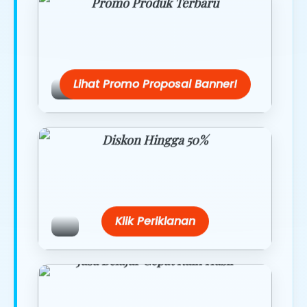
Promo Produk Terbaru
Dapatkan penawaran spesial hanya
hari ini.
Lihat Promo Proposal Banner!
Diskon Hingga 50%
Belanja lebih hemat dengan promo
eksklusif.
Klik Periklanan
Jasa Belajar Cepat Raih Hasil
Temukan paket modul kami nanti di