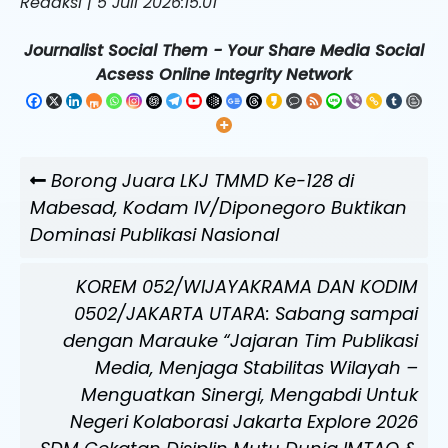
Redaksi | 5 Juli 2026:15.01
Journalist Social Them - Your Share Media Social
Acsess Online Integrity Network
Navigasi
Previous
Borong Juara LKJ TMMD Ke-128 di
pos
Post
Mabesad, Kodam IV/Diponegoro Buktikan
Dominasi Publikasi Nasional
Next
KOREM 052/WIJAYAKRAMA DAN KODIM
Post
0502/JAKARTA UTARA: Sabang sampai
dengan Marauke “Jajaran Tim Publikasi
Media, Menjaga Stabilitas Wilayah –
Menguatkan Sinergi, Mengabdi Untuk
Negeri Kolaborasi Jakarta Explore 2026