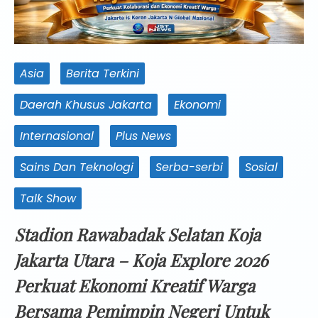
Asia
Berita Terkini
Daerah Khusus Jakarta
Ekonomi
Internasional
Plus News
Sains Dan Teknologi
Serba-serbi
Sosial
Talk Show
Stadion Rawabadak Selatan Koja
Jakarta Utara – Koja Explore 2026
Perkuat Ekonomi Kreatif Warga
Bersama Pemimpin Negeri Untuk