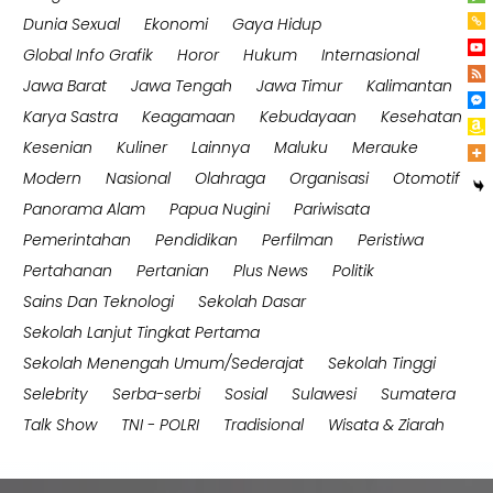
Dunia Sexual
Ekonomi
Gaya Hidup
Global Info Grafik
Horor
Hukum
Internasional
Jawa Barat
Jawa Tengah
Jawa Timur
Kalimantan
Karya Sastra
Keagamaan
Kebudayaan
Kesehatan
Kesenian
Kuliner
Lainnya
Maluku
Merauke
Modern
Nasional
Olahraga
Organisasi
Otomotif
Panorama Alam
Papua Nugini
Pariwisata
Pemerintahan
Pendidikan
Perfilman
Peristiwa
Pertahanan
Pertanian
Plus News
Politik
Sains Dan Teknologi
Sekolah Dasar
Sekolah Lanjut Tingkat Pertama
Sekolah Menengah Umum/Sederajat
Sekolah Tinggi
Selebrity
Serba-serbi
Sosial
Sulawesi
Sumatera
Talk Show
TNI - POLRI
Tradisional
Wisata & Ziarah