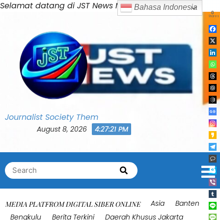
Skip
Selamat datang di JST News Media
Bahasa Indonesia
0
to
Shares
content
Journalist Society Them
August 8, 2026
4:27:25 PM
Search
Search
for:
Asia
Banten
MEDIA PLATFROM DIGITAL SIBER ONLINE
Bengkulu
Berita Terkini
Daerah Khusus Jakarta