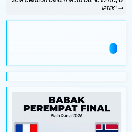
SDM Cekatan Disiplin Mutu Dunia IMTAQ &
IPTEK”