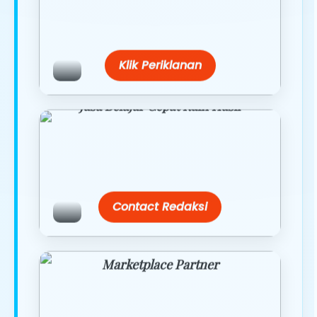
Belanja lebih hemat dengan promo
eksklusif.
Klik Periklanan
Jasa Belajar Cepat Raih Hasil
Temukan paket modul kami nanti di
link/site praktis dengan harga
terbaik.
Contact Redaksi
Marketplace Partner
Promo resmi dari berbagai merchant
terpercaya.