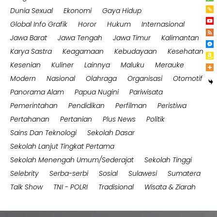
Dunia Sexual
Ekonomi
Gaya Hidup
Global Info Grafik
Horor
Hukum
Internasional
Jawa Barat
Jawa Tengah
Jawa Timur
Kalimantan
Karya Sastra
Keagamaan
Kebudayaan
Kesehatan
Kesenian
Kuliner
Lainnya
Maluku
Merauke
Modern
Nasional
Olahraga
Organisasi
Otomotif
Panorama Alam
Papua Nugini
Pariwisata
Pemerintahan
Pendidikan
Perfilman
Peristiwa
Pertahanan
Pertanian
Plus News
Politik
Sains Dan Teknologi
Sekolah Dasar
Sekolah Lanjut Tingkat Pertama
Sekolah Menengah Umum/Sederajat
Sekolah Tinggi
Selebrity
Serba-serbi
Sosial
Sulawesi
Sumatera
Talk Show
TNI - POLRI
Tradisional
Wisata & Ziarah