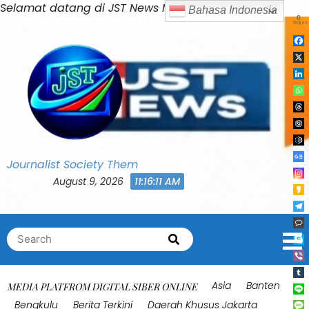
Skip
Selamat datang di JST News Media
Bahasa Indonesia
0
to
Shares
content
Journalist Society Them
August 9, 2026
11:16:15 AM
Search
Search
for:
Asia
Banten
MEDIA PLATFROM DIGITAL SIBER ONLINE
Bengkulu
Berita Terkini
Daerah Khusus Jakarta