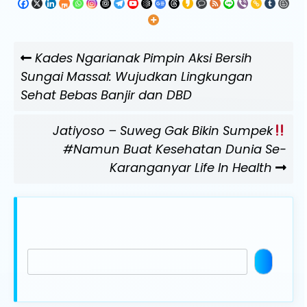
Navigasi
Previous
Kades Ngarianak Pimpin Aksi Bersih
pos
Post
Sungai Massal: Wujudkan Lingkungan
Sehat Bebas Banjir dan DBD
Next
Jatiyoso – Suweg Gak Bikin Sumpek
Post
#Namun Buat Kesehatan Dunia Se-
Karanganyar Life In Health