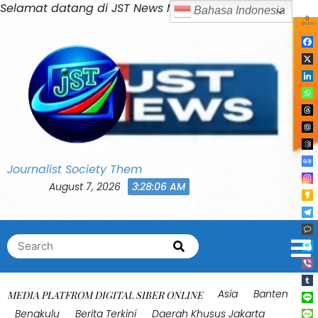
Skip
Selamat datang di JST News Media
Bahasa Indonesia
0
to
Shares
content
Journalist Society Them
August 7, 2026
3:28:10 AM
Search
Search
for:
Asia
Banten
MEDIA PLATFROM DIGITAL SIBER ONLINE
Bengkulu
Berita Terkini
Daerah Khusus Jakarta