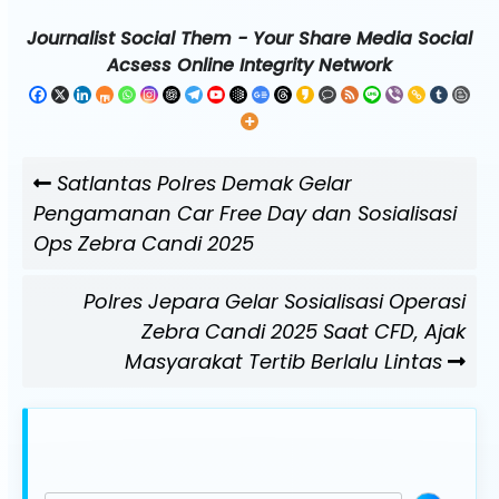
Journalist Social Them - Your Share Media Social
Acsess Online Integrity Network
Navigasi
Previous
Satlantas Polres Demak Gelar
pos
Post
Pengamanan Car Free Day dan Sosialisasi
Ops Zebra Candi 2025
Next
Polres Jepara Gelar Sosialisasi Operasi
Post
Zebra Candi 2025 Saat CFD, Ajak
Masyarakat Tertib Berlalu Lintas