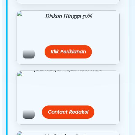
Diskon Hingga 50%
Belanja lebih hemat dengan promo
eksklusif.
Klik Periklanan
Jasa Belajar Cepat Raih Hasil
Temukan paket modul kami nanti di
link/site praktis dengan harga
terbaik.
Contact Redaksi