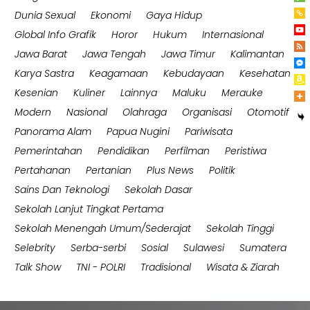
Dunia Sexual
Ekonomi
Gaya Hidup
Global Info Grafik
Horor
Hukum
Internasional
Jawa Barat
Jawa Tengah
Jawa Timur
Kalimantan
Karya Sastra
Keagamaan
Kebudayaan
Kesehatan
Kesenian
Kuliner
Lainnya
Maluku
Merauke
Modern
Nasional
Olahraga
Organisasi
Otomotif
Panorama Alam
Papua Nugini
Pariwisata
Pemerintahan
Pendidikan
Perfilman
Peristiwa
Pertahanan
Pertanian
Plus News
Politik
Sains Dan Teknologi
Sekolah Dasar
Sekolah Lanjut Tingkat Pertama
Sekolah Menengah Umum/Sederajat
Sekolah Tinggi
Selebrity
Serba-serbi
Sosial
Sulawesi
Sumatera
Talk Show
TNI - POLRI
Tradisional
Wisata & Ziarah