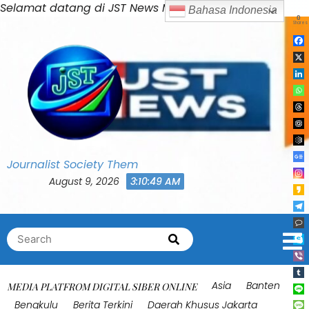
Skip
Selamat datang di JST News Media
Bahasa Indonesia
0
to
Shares
content
Journalist Society Them
August 9, 2026
3:10:52 AM
Search
Search
for:
Asia
Banten
MEDIA PLATFROM DIGITAL SIBER ONLINE
Bengkulu
Berita Terkini
Daerah Khusus Jakarta