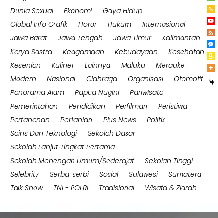
Dunia Sexual
Ekonomi
Gaya Hidup
Global Info Grafik
Horor
Hukum
Internasional
Jawa Barat
Jawa Tengah
Jawa Timur
Kalimantan
Karya Sastra
Keagamaan
Kebudayaan
Kesehatan
Kesenian
Kuliner
Lainnya
Maluku
Merauke
Modern
Nasional
Olahraga
Organisasi
Otomotif
Panorama Alam
Papua Nugini
Pariwisata
Pemerintahan
Pendidikan
Perfilman
Peristiwa
Pertahanan
Pertanian
Plus News
Politik
Sains Dan Teknologi
Sekolah Dasar
Sekolah Lanjut Tingkat Pertama
Sekolah Menengah Umum/Sederajat
Sekolah Tinggi
Selebrity
Serba-serbi
Sosial
Sulawesi
Sumatera
Talk Show
TNI - POLRI
Tradisional
Wisata & Ziarah