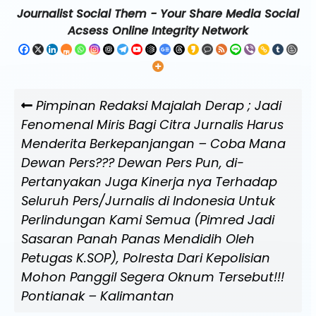
Journalist Social Them - Your Share Media Social
Acsess Online Integrity Network
Navigasi
Previous
Pimpinan Redaksi Majalah Derap ; Jadi
pos
Post
Fenomenal Miris Bagi Citra Jurnalis Harus
Menderita Berkepanjangan – Coba Mana
Dewan Pers??? Dewan Pers Pun, di-
Pertanyakan Juga Kinerja nya Terhadap
Seluruh Pers/Jurnalis di Indonesia Untuk
Perlindungan Kami Semua (Pimred Jadi
Sasaran Panah Panas Mendidih Oleh
Petugas K.SOP), Polresta Dari Kepolisian
Mohon Panggil Segera Oknum Tersebut!!!
Pontianak – Kalimantan