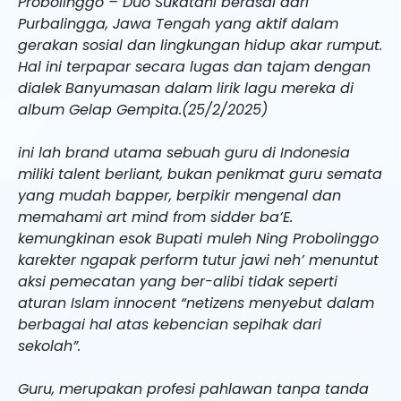
Probolinggo – Duo Sukatani berasal dari
Purbalingga, Jawa Tengah yang aktif dalam
gerakan sosial dan lingkungan hidup akar rumput.
Hal ini terpapar secara lugas dan tajam dengan
dialek Banyumasan dalam lirik lagu mereka di
album Gelap Gempita.(25/2/2025)
ini lah brand utama sebuah guru di Indonesia
miliki talent berliant, bukan penikmat guru semata
yang mudah bapper, berpikir mengenal dan
memahami art mind from sidder ba’E.
kemungkinan esok Bupati muleh Ning Probolinggo
karekter ngapak perform tutur jawi neh’ menuntut
aksi pemecatan yang ber-alibi tidak seperti
aturan Islam innocent “netizens menyebut dalam
berbagai hal atas kebencian sepihak dari
sekolah”.
Guru, merupakan profesi pahlawan tanpa tanda