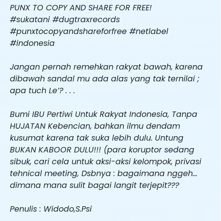
PUNX TO COPY AND SHARE FOR FREE!
#sukatani #dugtraxrecords
#punxtocopyandshareforfree #netlabel
#indonesia
Jangan pernah remehkan rakyat bawah, karena
dibawah sandal mu ada alas yang tak ternilai ;
apa tuch Le’? . . .
Bumi IBU Pertiwi Untuk Rakyat Indonesia, Tanpa
HUJATAN Kebencian, bahkan ilmu dendam
kusumat karena tak suka lebih dulu. Untung
BUKAN KABOOR DULU!!! (para koruptor sedang
sibuk, cari cela untuk aksi-aksi kelompok, privasi
tehnical meeting, Dsbnya : bagaimana nggeh…
dimana mana sulit bagai langit terjepit???
Penulis : Widodo,S.Psi