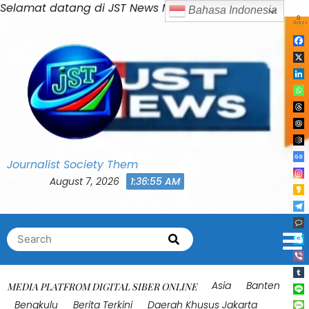
Skip
Selamat datang di JST News Media
Bahasa Indonesia
0
to
Shares
content
Journalist Society Them
August 7, 2026
1:36:58 AM
Search
Search
for:
Asia
Banten
MEDIA PLATFROM DIGITAL SIBER ONLINE
Bengkulu
Berita Terkini
Daerah Khusus Jakarta