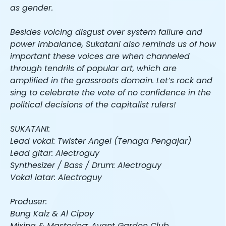
as gender.
Besides voicing disgust over system failure and
power imbalance, Sukatani also reminds us of how
important these voices are when channeled
through tendrils of popular art, which are
amplified in the grassroots domain. Let’s rock and
sing to celebrate the vote of no confidence in the
political decisions of the capitalist rulers!
SUKATANI:
Lead vokal: Twister Angel (Tenaga Pengajar)
Lead gitar: Alectroguy
Synthesizer / Bass / Drum: Alectroguy
Vokal latar: Alectroguy
Produser:
Bung Kalz & Al Cipoy
Mixing & Mastering: Avant Garden Club