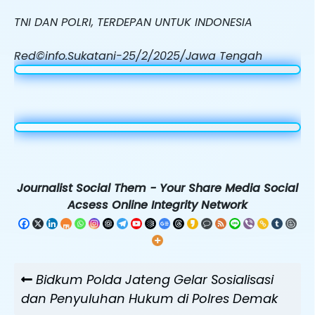
TNI DAN POLRI, TERDEPAN UNTUK INDONESIA
Red©info.Sukatani-25/2/2025/Jawa Tengah
Journalist Social Them - Your Share Media Social
Acsess Online Integrity Network
Navigasi
Previous
Bidkum Polda Jateng Gelar Sosialisasi
pos
Post
dan Penyuluhan Hukum di Polres Demak