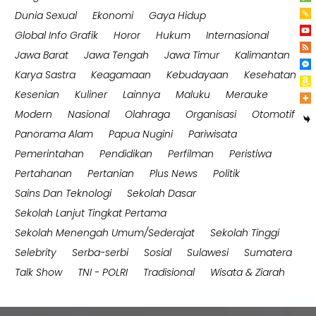
Dunia Sexual
Ekonomi
Gaya Hidup
Global Info Grafik
Horor
Hukum
Internasional
Jawa Barat
Jawa Tengah
Jawa Timur
Kalimantan
Karya Sastra
Keagamaan
Kebudayaan
Kesehatan
Kesenian
Kuliner
Lainnya
Maluku
Merauke
Modern
Nasional
Olahraga
Organisasi
Otomotif
Panorama Alam
Papua Nugini
Pariwisata
Pemerintahan
Pendidikan
Perfilman
Peristiwa
Pertahanan
Pertanian
Plus News
Politik
Sains Dan Teknologi
Sekolah Dasar
Sekolah Lanjut Tingkat Pertama
Sekolah Menengah Umum/Sederajat
Sekolah Tinggi
Selebrity
Serba-serbi
Sosial
Sulawesi
Sumatera
Talk Show
TNI - POLRI
Tradisional
Wisata & Ziarah