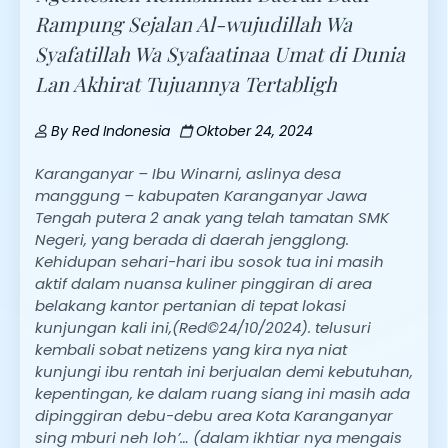
Rampung Sejalan Al-wujudillah Wa
Syafatillah Wa Syafaatinaa Umat di Dunia
Lan Akhirat Tujuannya Tertabligh
By
Red Indonesia
Oktober 24, 2024
Karanganyar – Ibu Winarni, aslinya desa
manggung – kabupaten Karanganyar Jawa
Tengah putera 2 anak yang telah tamatan SMK
Negeri, yang berada di daerah jengglong.
Kehidupan sehari-hari ibu sosok tua ini masih
aktif dalam nuansa kuliner pinggiran di area
belakang kantor pertanian di tepat lokasi
kunjungan kali ini,(Red©24/10/2024). telusuri
kembali sobat netizens yang kira nya niat
kunjungi ibu rentah ini berjualan demi kebutuhan,
kepentingan, ke dalam ruang siang ini masih ada
dipinggiran debu-debu area Kota Karanganyar
sing mburi neh loh’… (dalam ikhtiar nya mengais