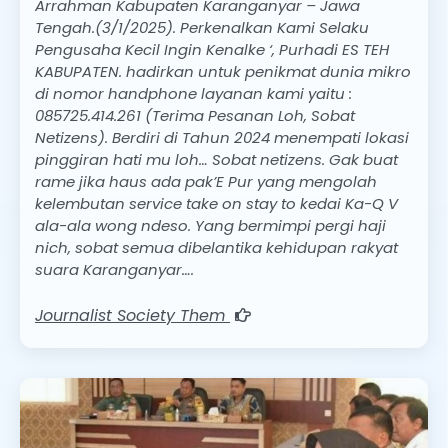
Arrahman Kabupaten Karanganyar – Jawa
Tengah.(3/1/2025). Perkenalkan Kami Selaku
Pengusaha Kecil Ingin Kenalke ‘, Purhadi ES TEH
KABUPATEN. hadirkan untuk penikmat dunia mikro
di nomor handphone layanan kami yaitu :
085725.414.261 (Terima Pesanan Loh, Sobat
Netizens). Berdiri di Tahun 2024 menempati lokasi
pinggiran hati mu loh… Sobat netizens. Gak buat
rame jika haus ada pak’E Pur yang mengolah
kelembutan service take on stay to kedai Ka-Q V
ala-ala wong ndeso. Yang bermimpi pergi haji
nich, sobat semua dibelantika kehidupan rakyat
suara Karanganyar….
Journalist Society Them