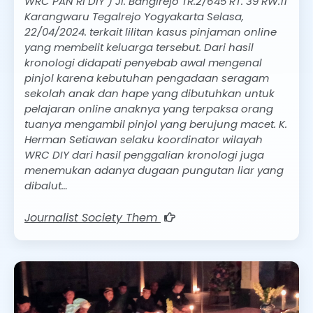
WRC PAN RI DIY ) Jl. Bangirejo TR.2/645 RT. 39 RW.11
Karangwaru Tegalrejo Yogyakarta Selasa,
22/04/2024. terkait lilitan kasus pinjaman online
yang membelit keluarga tersebut. Dari hasil
kronologi didapati penyebab awal mengenal
pinjol karena kebutuhan pengadaan seragam
sekolah anak dan hape yang dibutuhkan untuk
pelajaran online anaknya yang terpaksa orang
tuanya mengambil pinjol yang berujung macet. K.
Herman Setiawan selaku koordinator wilayah
WRC DIY dari hasil penggalian kronologi juga
menemukan adanya dugaan pungutan liar yang
dibalut…
Journalist Society Them