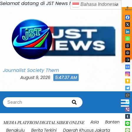
Skip
Selamat datang di JST News Media
Ba
to
content
Journalist Society Them
August 9, 2026
5:47:40 AM
Search
Search
for:
Asia
Banten
MEDIA PLATFROM DIGITAL SIBER ONLINE
Bengkulu
Berita Terkini
Daerah Khusus Jakarta