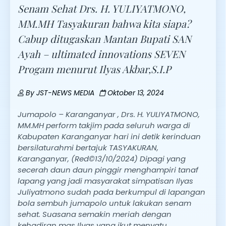
Senam Sehat Drs. H. YULIYATMONO,
MM.MH Tasyakuran bahwa kita siapa?
Cabup ditugaskan Mantan Bupati SAN
Ayah – ultimated innovations SEVEN
Progam menurut Ilyas Akbar,S.I.P
By
JST-NEWS MEDIA
Oktober 13, 2024
Jumapolo – Karanganyar , Drs. H. YULIYATMONO,
MM.MH perform takjim pada seluruh warga di
Kabupaten Karanganyar hari ini detik kerinduan
bersilaturahmi bertajuk TASYAKURAN,
Karanganyar, (Red©13/10/2024) Dipagi yang
secerah daun daun pinggir menghampiri tanaf
lapang yang jadi masyarakat simpatisan Ilyas
Juliyatmono sudah pada berkumpul di lapangan
bola sembuh jumapolo untuk lakukan senam
sehat. Suasana semakin meriah dengan
kehadiran mas Ilyas yang ikut menyatu