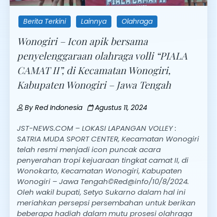
Berita Terkini
Lainnya
Olahraga
Wonogiri – Icon apik bersama
penyelenggaraan olahraga volli “PIALA
CAMAT II”, di Kecamatan Wonogiri,
Kabupaten Wonogiri – Jawa Tengah
By
Red Indonesia
Agustus 11, 2024
JST-NEWS.COM – LOKASI LAPANGAN VOLLEY :
SATRIA MUDA SPORT CENTER, Kecamatan Wonogiri
telah resmi menjadi icon puncak acara
penyerahan tropi kejuaraan tingkat camat II, di
Wonokarto, Kecamatan Wonogiri, Kabupaten
Wonogiri – Jawa Tengah©Red@info/10/8/2024.
Oleh wakil bupati, Setyo Sukarno dalam hal ini
meriahkan persepsi persembahan untuk berikan
beberapa hadiah dalam mutu prosesi olahraga