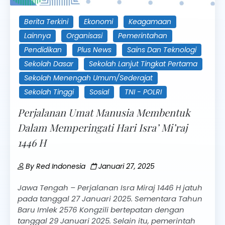
Berita Terkini
Ekonomi
Keagamaan
Lainnya
Organisasi
Pemerintahan
Pendidikan
Plus News
Sains Dan Teknologi
Sekolah Dasar
Sekolah Lanjut Tingkat Pertama
Sekolah Menengah Umum/Sederajat
Sekolah Tinggi
Sosial
TNI - POLRI
Perjalanan Umat Manusia Membentuk
Dalam Memperingati Hari Isra’ Mi’raj
1446 H
By
Red Indonesia
Januari 27, 2025
Jawa Tengah – Perjalanan Isra Miraj 1446 H jatuh
pada tanggal 27 Januari 2025. Sementara Tahun
Baru Imlek 2576 Kongzili bertepatan dengan
tanggal 29 Januari 2025. Selain itu, pemerintah