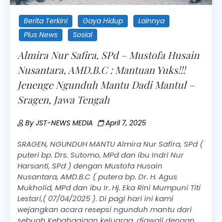
Berita Terkini
Gaya Hidup
Lainnya
Plus News
Sosial
Almira Nur Safira, SPd – Mustofa Husain
Nusantara, AMD.B.C : Mantuan Yuks!!!
Jenenge Ngunduh Mantu Dadi Mantul –
Sragen, Jawa Tengah
By
JST-NEWS MEDIA
April 7, 2025
SRAGEN, NGUNDUH MANTU Almira Nur Safira, SPd (
puteri bp. Drs. Sutomo, MPd dan ibu Indri Nur
Harsanti, SPd ) dengan Mustofa Husain
Nusantara, AMD.B.C ( putera bp. Dr. H. Agus
Mukholid, MPd dan ibu Ir. Hj. Eka Rini Mumpuni Titi
Lestari,( 07/04/2025 ). Di pagi hari ini kami
wejangkan acara resepsi ngunduh mantu dari
sebuah Kebahagiaan keluarga, diawali dengan