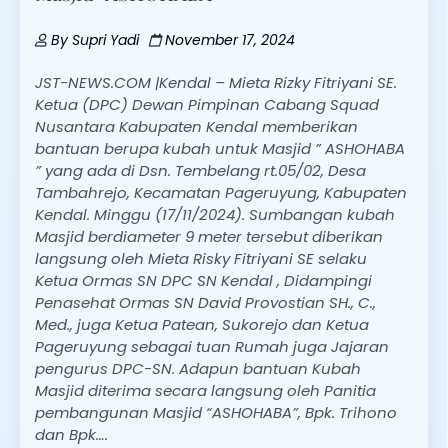
By
Supri Yadi
November 17, 2024
JST-NEWS.COM |Kendal – Mieta Rizky Fitriyani SE.
Ketua (DPC) Dewan Pimpinan Cabang Squad
Nusantara Kabupaten Kendal memberikan
bantuan berupa kubah untuk Masjid ” ASHOHABA
” yang ada di Dsn. Tembelang rt.05/02, Desa
Tambahrejo, Kecamatan Pageruyung, Kabupaten
Kendal. Minggu (17/11/2024). Sumbangan kubah
Masjid berdiameter 9 meter tersebut diberikan
langsung oleh Mieta Risky Fitriyani SE selaku
Ketua Ormas SN DPC SN Kendal , Didampingi
Penasehat Ormas SN David Provostian SH., C.,
Med., juga Ketua Patean, Sukorejo dan Ketua
Pageruyung sebagai tuan Rumah juga Jajaran
pengurus DPC-SN. Adapun bantuan Kubah
Masjid diterima secara langsung oleh Panitia
pembangunan Masjid “ASHOHABA”, Bpk. Trihono
dan Bpk….