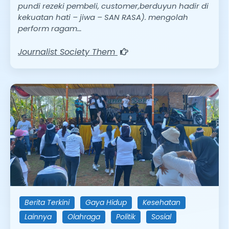
pundi rezeki pembeli, customer,berduyun hadir di
kekuatan hati – jiwa – SAN RASA). mengolah
perform ragam…
Journalist Society Them
Berita Terkini
Gaya Hidup
Kesehatan
Lainnya
Olahraga
Politik
Sosial