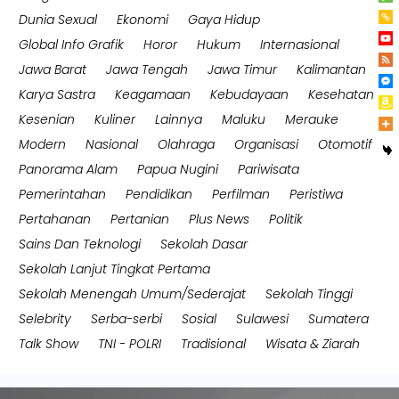
Dunia Sexual
Ekonomi
Gaya Hidup
Global Info Grafik
Horor
Hukum
Internasional
Jawa Barat
Jawa Tengah
Jawa Timur
Kalimantan
Karya Sastra
Keagamaan
Kebudayaan
Kesehatan
Kesenian
Kuliner
Lainnya
Maluku
Merauke
Modern
Nasional
Olahraga
Organisasi
Otomotif
Panorama Alam
Papua Nugini
Pariwisata
Pemerintahan
Pendidikan
Perfilman
Peristiwa
Pertahanan
Pertanian
Plus News
Politik
Sains Dan Teknologi
Sekolah Dasar
Sekolah Lanjut Tingkat Pertama
Sekolah Menengah Umum/Sederajat
Sekolah Tinggi
Selebrity
Serba-serbi
Sosial
Sulawesi
Sumatera
Talk Show
TNI - POLRI
Tradisional
Wisata & Ziarah