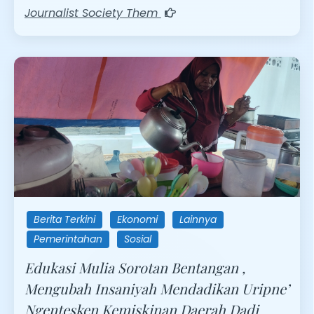
Journalist Society Them
Berita Terkini
Ekonomi
Lainnya
Pemerintahan
Sosial
Edukasi Mulia Sorotan Bentangan ,
Mengubah Insaniyah Mendadikan Uripne’
Ngentesken Kemiskinan Daerah Dadi