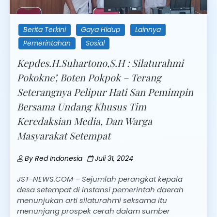
Berita Terkini
Gaya Hidup
Lainnya
Pemerintahan
Sosial
Kepdes.H.Suhartono,S.H : Silaturahmi
Pokokne’, Boten Pokpok – Terang
Seterangnya Pelipur Hati San Pemimpin
Bersama Undang Khusus Tim
Keredaksian Media, Dan Warga
Masyarakat Setempat
By
Red Indonesia
Juli 31, 2024
JST-NEWS.COM – Sejumlah perangkat kepala
desa setempat di instansi pemerintah daerah
menunjukan arti silaturahmi seksama itu
menunjang prospek cerah dalam sumber