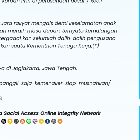
korban PHK di perusahaan besar / kecil
suara rakyat mengais demi keselamatan anak
kah meraih masa depan, ternyata kemalangan
ergadai kan sejumlah dalih-dalih pengusaha
kan suatu Kementrian Tenaga Kerja,(*)
a di Jogjakarta, Jawa Tengah.
i-panggil-saja-kemenaker-siap-musnahkan/
S
 Social Acsess Online Integrity Network