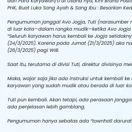
dari Para Karyawan/ti di Usaha nya, Kini Brand Posi
PHK, Buat Luka Sang Ayah & Sang Ibu : Besarkan Ke
Pengumuman janggal Avo Jogja, Tuti (narasumber 
di luar kota—dalam rangka mudik—ketika Avo Jog
“Seluruh karyawan harus kembali ke Jogja setidakn
(24/3/2025). Karena pada Jumat (21/3/2025) aka na
(26/3/2025) pagi WIB.
Saat itu, terutama di divisi Tuti, direktur divisinya
Maka, wajar saja jika ada instruksi untuk kembali
karyawan yang sudah mudik atau berada di luar kot
Tuti pun kembali. Akan tetapi, ada perasaan jangga
ada penjelasan lebih gamblang.
Pengumuman hanya sebatas ada “townhall darurat” 