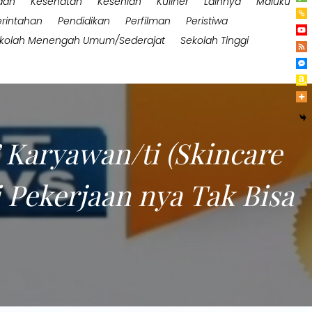
aan
Kesehatan
Kesenian
Kuliner
Lainnya
Maluku
rintahan
Pendidikan
Perfilman
Peristiwa
kolah Menengah Umum/Sederajat
Sekolah Tinggi
 Karyawan/ti (Skincare
 Pekerjaan nya Tak Bisa