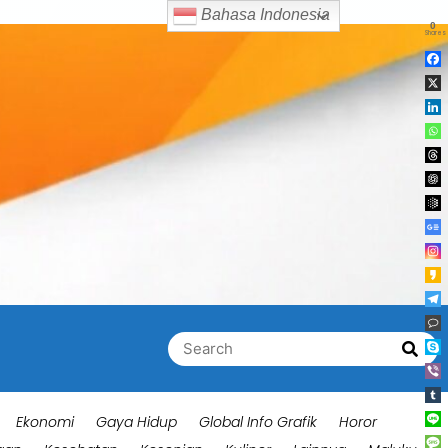
Bahasa Indonesia
0
Shares
Search
Searc
for:
Ekonomi
Gaya Hidup
Global Info Grafik
Horor