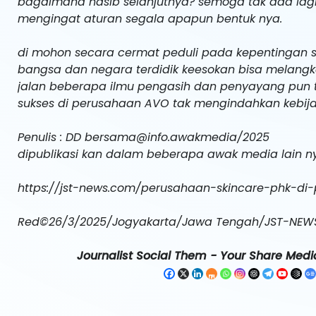
bagaimana nasib selanjutnya? semoga tak ada lagi 
mengingat aturan segala apapun bentuk nya.
di mohon secara cermat peduli pada kepentingan 
bangsa dan negara terdidik keesokan bisa melang
jalan beberapa ilmu pengasih dan penyayang pun t
sukses di perusahaan AVO tak mengindahkan kebija
Penulis : DD bersama@info.awakmedia/2025
dipublikasi kan dalam beberapa awak media lain ny
https://jst-news.com/perusahaan-skincare-phk-d
Red©26/3/2025/Jogyakarta/Jawa Tengah/JST-NEW
Journalist Social Them - Your Share Media