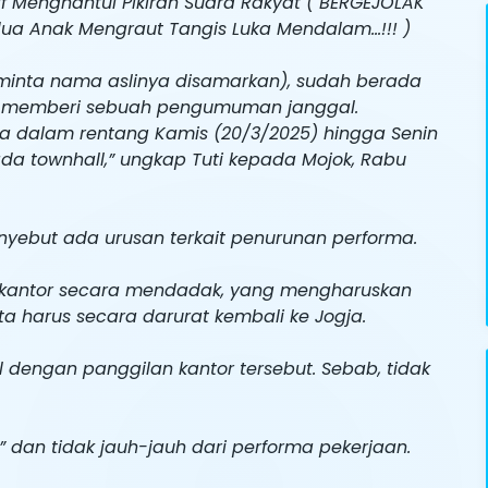
tif Menghantui Pikiran Suara Rakyat ( BERGEJOLAK
dua Anak Mengraut Tangis Luka Mendalam…!!! )
minta nama aslinya disamarkan), sudah berada
ja memberi sebuah pengumuman janggal.
ya dalam rentang Kamis (20/3/2025) hingga Senin
da townhall,” ungkap Tuti kepada Mojok, Rabu
 menyebut ada urusan terkait penurunan performa.
 ke kantor secara mendadak, yang mengharuskan
a harus secara darurat kembali ke Jogja.
l dengan panggilan kantor tersebut. Sebab, tidak
dan tidak jauh-jauh dari performa pekerjaan.