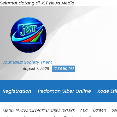
Skip
Selamat datang di JST News Media
to
content
Journalist Society Them
August 7, 2026
12:34:53 PM
Registration
Pedoman Siber Online
Kode Eti
Asia
Banten
Be
MEDIA PLATFROM DIGITAL SIBER ONLINE