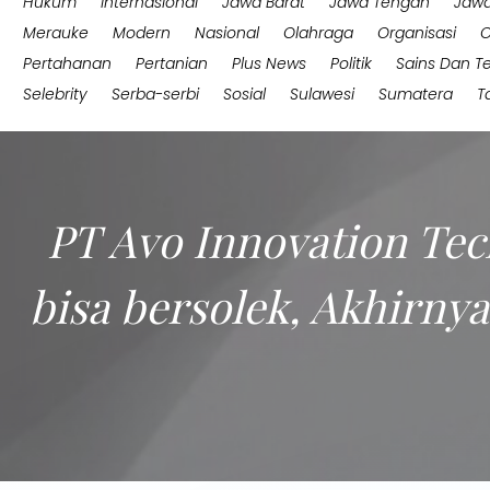
Hukum
Internasional
Jawa Barat
Jawa Tengah
Jawa
Merauke
Modern
Nasional
Olahraga
Organisasi
O
Pertahanan
Pertanian
Plus News
Politik
Sains Dan T
Selebrity
Serba-serbi
Sosial
Sulawesi
Sumatera
T
PT Avo Innovation Tec
bisa bersolek, Akhirny