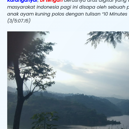
Karanganyar
,
Di tengah
derasnya arus digital yang
masyarakat Indonesia pagi ini disapa oleh sebuah
anak ayam kuning polos dengan tulisan “10 Minutes 10
(3/5:07.15)