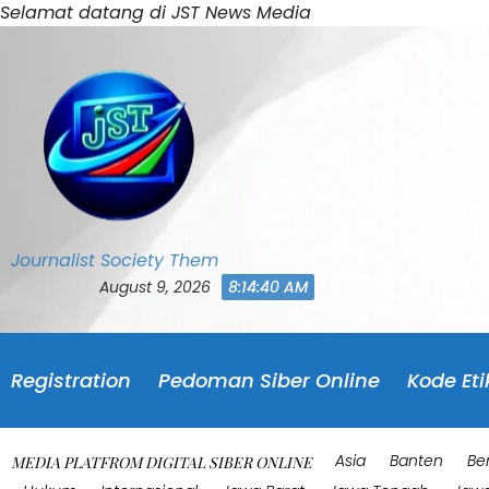
Skip
Selamat datang di JST News Media
to
content
Journalist Society Them
August 9, 2026
8:14:44 AM
Registration
Pedoman Siber Online
Kode Eti
Asia
Banten
Be
MEDIA PLATFROM DIGITAL SIBER ONLINE