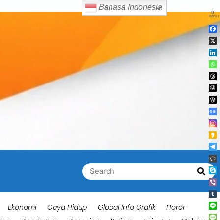
Bahasa Indonesia
0
Shares
Search
Searc
for:
Ekonomi
Gaya Hidup
Global Info Grafik
Horor