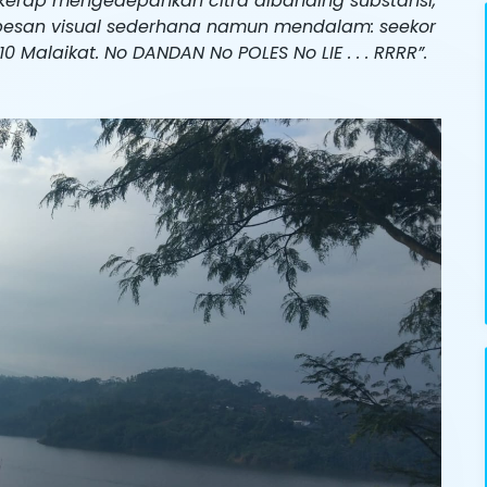
 kerap mengedepankan citra dibanding substansi,
 pesan visual sederhana namun mendalam: seekor
 Malaikat. No DANDAN No POLES No LIE . . . RRRR”.