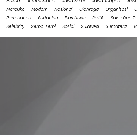
Hukum
Internasional
Jawa Barat
Jawa Tengah
Jawa
Merauke
Modern
Nasional
Olahraga
Organisasi
O
Pertahanan
Pertanian
Plus News
Politik
Sains Dan T
Selebrity
Serba-serbi
Sosial
Sulawesi
Sumatera
T