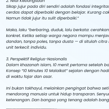
2. Nilai Kebangsaan
Sikap jujur pada diri sendiri adalah fondasi integr
cerdas dapat diperbaiki dengan belajar. Kurang c
Namun tidak jujur itu sulit diperbaiki.”
Maka, laku “berbaring, duduk, lalu berkata: cerahkan
konkret. Ketika setiap warga negara mampu menja
dandan, tanpa poles, tanpa dusta — di situlah cit
unit terkecil: individu.
3. Perspektif Religius-Nasionalis
Dalam khazanah Islam, 10 menit pertama setelah b
Konsep “10 Minutes 10 Malaikat” sejalan dengan h
di waktu fajar dan asar.
Ini bukan takhayul, melainkan pengingat bahwa seti
mendorong manusia untuk hidup transparan. Senyum 
ketenangan. Dan bangsa yang tenang adalah bang