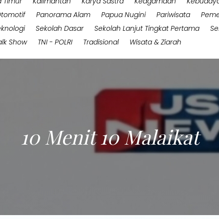
 Timur
Kalimantan
Karya Sastra
Keagamaan
Kebuday
tomotif
Panorama Alam
Papua Nugini
Pariwisata
Peme
eknologi
Sekolah Dasar
Sekolah Lanjut Tingkat Pertama
Se
alk Show
TNI - POLRI
Tradisional
Wisata & Ziarah
10 Menit 10 Malaikat