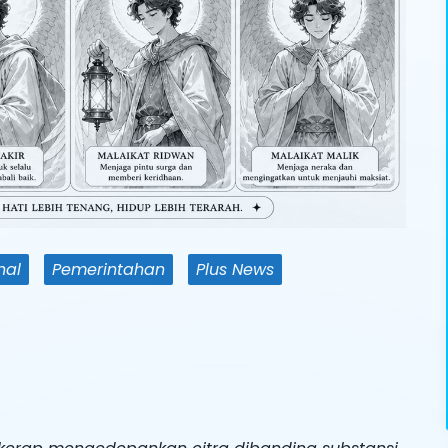
nal
Pemerintahan
Plus News