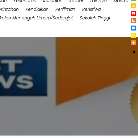
aan
Kesehatan
Kesenian
Kuliner
Lainnya
Maluku
rintahan
Pendidikan
Perfilman
Peristiwa
kolah Menengah Umum/Sederajat
Sekolah Tinggi